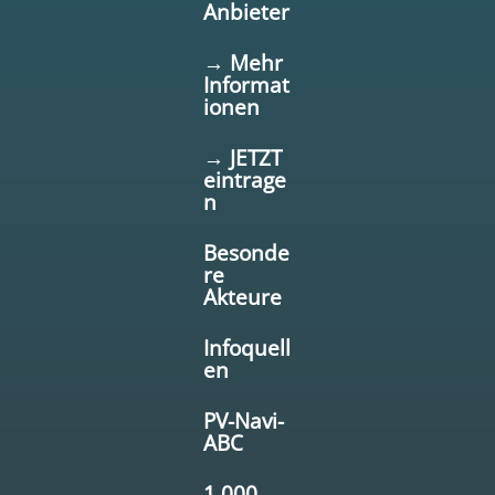
Anbieter
→ Mehr
Informat
ionen
→ JETZT
eintrage
n
Besonde
re
Akteure
Infoquell
en
PV-Navi-
ABC
1.000