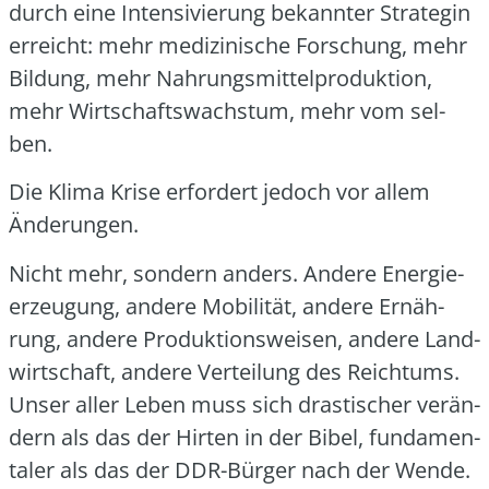
durch eine Inten­si­vie­rung bekann­ter Stra­te­gin
erreicht: mehr medi­zi­ni­sche For­schung, mehr
Bil­dung, mehr Nah­rungs­mit­tel­pro­duk­ti­on,
mehr Wirt­schafts­wachs­tum, mehr vom sel­
ben.
Die Kli­ma Kri­se erfor­dert jedoch vor allem
Ände­run­gen.
Nicht mehr, son­dern anders. Ande­re Ener­gie­
er­zeu­gung, ande­re Mobi­li­tät, ande­re Ernäh­
rung, ande­re Pro­duk­ti­ons­wei­sen, ande­re Land­
wirt­schaft, ande­re Ver­tei­lung des Reich­tums.
Unser aller Leben muss sich dras­ti­scher ver­än­
dern als das der Hir­ten in der Bibel, fun­da­men­
ta­ler als das der DDR-Bür­ger nach der Wen­de.