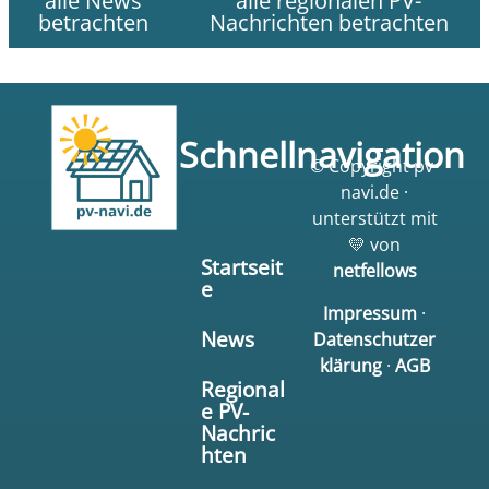
alle News
alle regionalen PV-
betrachten
Nachrichten betrachten
Schnellnavigation
© Copyright pv-
navi.de ·
unterstützt mit
💛 von
Startseit
netfellows
e
Impressum
·
News
Datenschutzer
klärung
·
AGB
Regional
e PV-
Nachric
hten