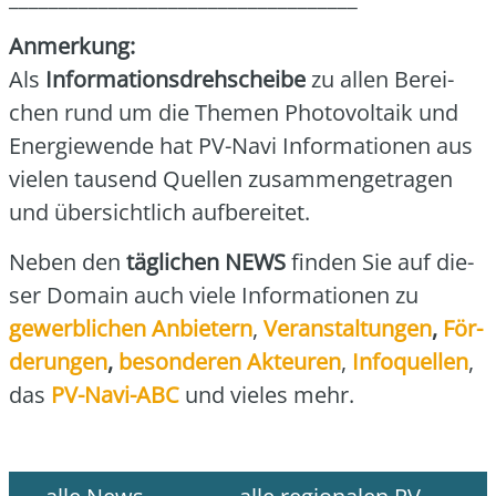
Anmer­kung:
Als
Infor­ma­ti­ons­dreh­schei­be
zu allen Berei­
chen rund um die The­men Pho­to­vol­ta­ik und
Ener­gie­wen­de hat PV-Navi Infor­ma­tio­nen aus
vie­len tau­send Quel­len zusam­men­ge­tra­gen
und über­sicht­lich auf­be­rei­tet.
Neben den
täg­li­chen NEWS
fin­den Sie auf die­
ser Domain auch vie­le Infor­ma­tio­nen zu
gewerb­li­chen Anbie­tern
,
Ver­an­stal­tun­gen
,
För­
de­run­gen
,
beson­de­ren Akteu­ren
,
Info­quel­len
,
das
PV-Navi-ABC
und vie­les mehr.