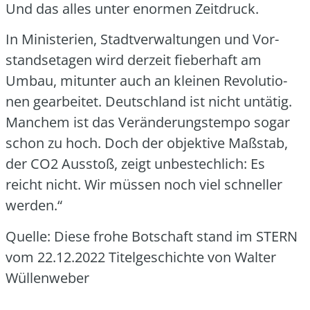
Und das alles unter enor­men Zeit­druck.
In Minis­te­ri­en, Stadt­ver­wal­tun­gen und Vor­
stands­eta­gen wird der­zeit fie­ber­haft am
Umbau, mit­un­ter auch an klei­nen Revo­lu­tio­
nen gear­bei­tet. Deutsch­land ist nicht untä­tig.
Man­chem ist das Ver­än­de­rungs­tem­po sogar
schon zu hoch. Doch der objek­ti­ve Maß­stab,
der CO2 Aus­stoß, zeigt unbe­stech­lich: Es
reicht nicht. Wir müs­sen noch viel schnel­ler
wer­den.“
Quel­le: Die­se fro­he Bot­schaft stand im STERN
vom 22.12.2022 Titel­ge­schich­te von Wal­ter
Wül­len­we­ber
___________________________________