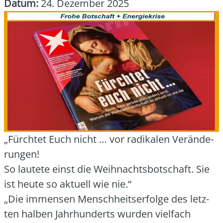
Datum:
24. Dezember 2025
„Fürch­tet Euch nicht … vor radi­ka­len Ver­än­de­
run­gen!
So lau­te­te einst die Weih­nachts­bot­schaft. Sie
ist heu­te so aktu­ell wie nie.“
„Die immensen Mensch­heits­er­fol­ge des letz­
ten hal­ben Jahr­hun­derts wur­den viel­fach