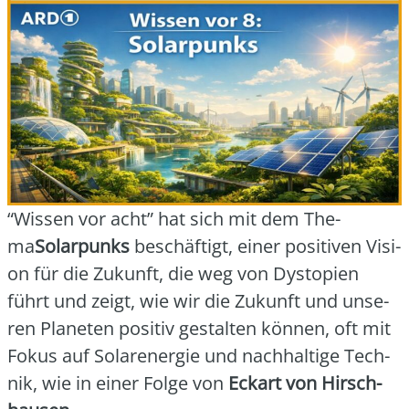
“Wis­sen vor acht” hat sich mit dem The­
ma
Solar­punks
beschäf­tigt, einer posi­ti­ven Visi­
on für die Zukunft, die weg von Dys­to­pien
führt und zeigt, wie wir die Zukunft und unse­
ren Pla­ne­ten posi­tiv gestal­ten kön­nen, oft mit
Fokus auf Solar­ener­gie und nach­hal­ti­ge Tech­
nik, wie in einer Fol­ge von
Eck­art von Hirsch­