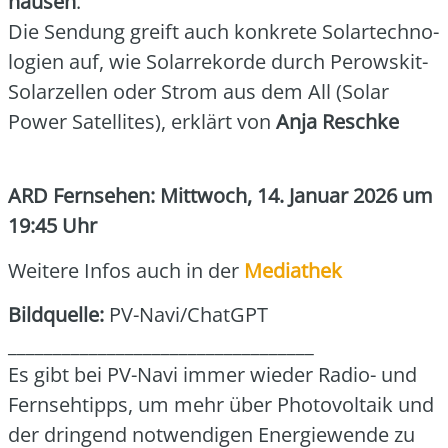
hau­sen
.
Die Sen­dung greift auch kon­kre­te Solar­tech­no­
lo­gien auf, wie Solar­re­kor­de durch Perow­skit-
Solar­zel­len oder Strom aus dem All (Solar
Power Satel­li­tes), erklärt von
Anja Resch­ke
ARD Fern­se­hen: Mitt­woch, 14. Janu­ar 2026 um
19:45 Uhr
Wei­te­re Infos auch in der
Media­thek
Bild­quel­le:
PV-Navi/ChatGPT
__________________________________
Es gibt bei PV-Navi immer wie­der Radio- und
Fern­seh­tipps, um mehr über Pho­to­vol­ta­ik und
der drin­gend not­wen­di­gen Ener­gie­wen­de zu