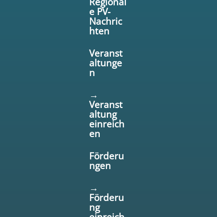
Regional
e PV-
Nachric
hten
Veranst
altunge
n
→
Veranst
altung
einreich
en
Förderu
ngen
→
Förderu
ng
einreich