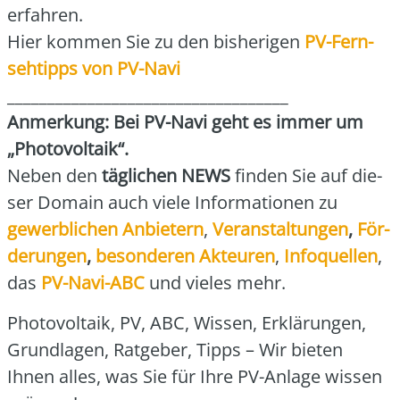
erfah­ren.
Hier kom­men Sie zu den bis­he­ri­gen
PV-Fern­
seh­tipps von PV-Navi
___________________________________
Anmer­kung: Bei PV-Navi geht es immer um
„Pho­to­vol­ta­ik“.
Neben den
täg­li­chen NEWS
fin­den Sie auf die­
ser Domain auch vie­le Infor­ma­tio­nen zu
gewerb­li­chen Anbie­tern
,
Ver­an­stal­tun­gen
,
För­
de­run­gen
,
beson­de­ren Akteu­ren
,
Info­quel­len
,
das
PV-Navi-ABC
und vie­les mehr.
Pho­to­vol­ta­ik, PV, ABC, Wis­sen, Erklä­run­gen,
Grund­la­gen, Rat­ge­ber, Tipps – Wir bie­ten
Ihnen alles, was Sie für Ihre PV-Anla­ge wis­sen