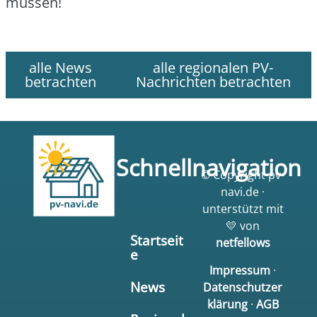
müs­sen!
alle News
alle regionalen PV-
betrachten
Nachrichten betrachten
Schnellnavigation
© Copyright pv-
navi.de ·
unterstützt mit
💛 von
Startseit
netfellows
e
Impressum
·
News
Datenschutzer
klärung
·
AGB