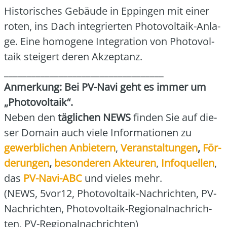
His­to­ri­sches Gebäu­de in Eppin­gen mit einer
roten, ins Dach inte­grier­ten Pho­to­vol­ta­ik-Anla­
ge. Eine homo­ge­ne Inte­gra­ti­on von Pho­to­vol­
ta­ik stei­gert deren Akzep­tanz.
___________________________________
Anmer­kung: Bei PV-Navi geht es immer um
„Pho­to­vol­ta­ik“.
Neben den
täg­li­chen NEWS
fin­den Sie auf die­
ser Domain auch vie­le Infor­ma­tio­nen zu
gewerb­li­chen Anbie­tern
,
Ver­an­stal­tun­gen
,
För­
de­run­gen
,
beson­de­ren Akteu­ren
,
Info­quel­len
,
das
PV-Navi-ABC
und vie­les mehr.
(NEWS, 5vor12, Pho­to­vol­ta­ik-Nach­rich­ten, PV-
Nach­rich­ten, Pho­to­vol­ta­ik-Regio­nal­nach­rich­
ten, PV-Regio­nal­nach­rich­ten)