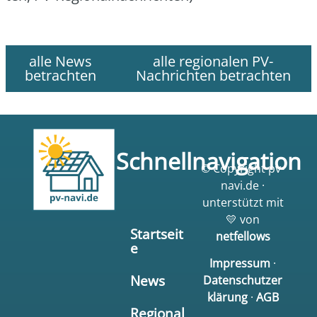
alle News
alle regionalen PV-
betrachten
Nachrichten betrachten
Schnellnavigation
© Copyright pv-
navi.de ·
unterstützt mit
💛 von
Startseit
netfellows
e
Impressum
·
News
Datenschutzer
klärung
·
AGB
Regional