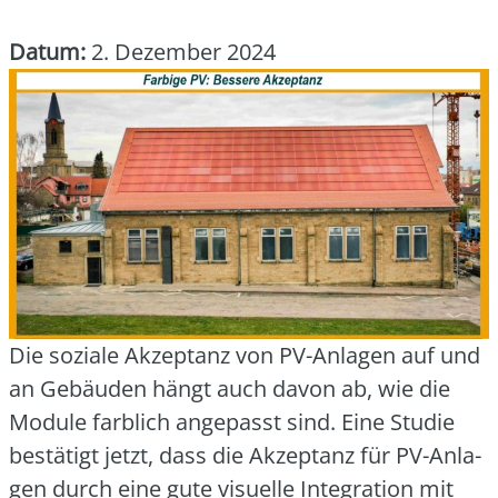
Datum:
2. Dezember 2024
Die sozia­le Akzep­tanz von PV-Anla­gen auf und
an Gebäu­den hängt auch davon ab, wie die
Modu­le farb­lich ange­passt sind. Eine Stu­die
bestä­tigt jetzt, dass die Akzep­tanz für PV-Anla­
gen durch eine gute visu­el­le Inte­gra­ti­on mit