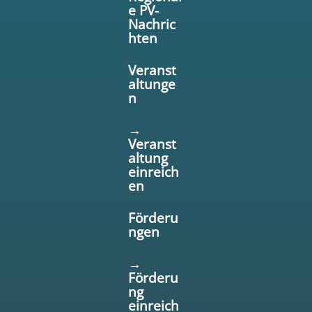
e PV-
Nachric
hten
Veranst
altunge
n
→
Veranst
altung
einreich
en
Förderu
ngen
→
Förderu
ng
einreich