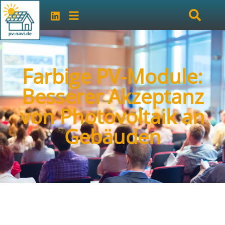
Farbige PV-Module:
Besserer Akzeptanz
von Photovoltaik an
Gebäuden