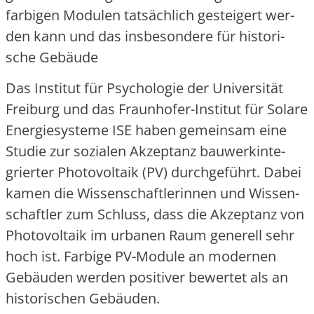
far­bi­gen Modu­len tat­säch­lich gestei­gert wer­
den kann und das ins­be­son­de­re für his­to­ri­
sche Gebäu­de
Das Insti­tut für Psy­cho­lo­gie der Uni­ver­si­tät
Frei­burg und das Fraun­ho­fer-Insti­tut für Sola­re
Ener­gie­sys­te­me ISE haben gemein­sam eine
Stu­die zur sozia­len Akzep­tanz bau­werk­in­te­
grier­ter Pho­to­vol­ta­ik (PV) durch­ge­führt. Dabei
kamen die Wis­sen­schaft­le­rin­nen und Wis­sen­
schaft­ler zum Schluss, dass die Akzep­tanz von
Pho­to­vol­ta­ik im urba­nen Raum gene­rell sehr
hoch ist. Far­bi­ge PV-Modu­le an moder­nen
Gebäu­den wer­den posi­ti­ver bewer­tet als an
his­to­ri­schen Gebäu­den.