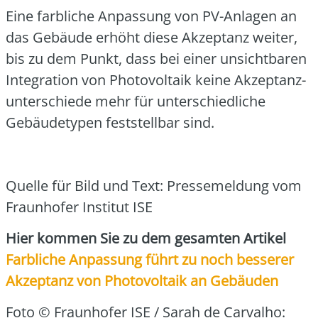
Eine farb­li­che Anpas­sung von PV-Anla­gen an
das Gebäu­de erhöht die­se Akzep­tanz wei­ter,
bis zu dem Punkt, dass bei einer unsicht­ba­ren
Inte­gra­ti­on von Pho­to­vol­ta­ik kei­ne Akzept­anz­
un­ter­schie­de mehr für unter­schied­li­che
Gebäu­de­ty­pen fest­stell­bar sind.
Quel­le für Bild und Text: Pres­se­mel­dung vom
Fraun­ho­fer Insti­tut ISE
Hier kom­men Sie zu dem gesam­ten Arti­kel
Farb­li­che Anpas­sung führt zu noch bes­se­rer
Akzep­tanz von Pho­to­vol­ta­ik an Gebäu­den
Foto
© Fraun­ho­fer ISE / Sarah de Car­val­ho
: