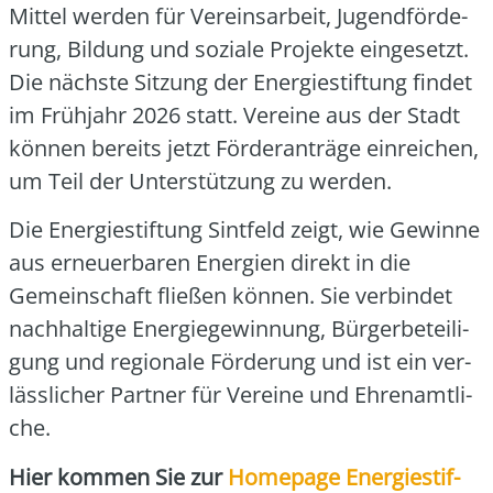
Mit­tel wer­den für Ver­eins­ar­beit, Jugend­för­de­
rung, Bil­dung und sozia­le Pro­jek­te ein­ge­setzt.
Die nächs­te Sit­zung der Ener­gie­stif­tung fin­det
im Früh­jahr 2026 statt. Ver­ei­ne aus der Stadt
kön­nen bereits jetzt För­der­an­trä­ge ein­rei­chen,
um Teil der Unter­stüt­zung zu wer­den.
Die Ener­gie­stif­tung Sint­feld zeigt, wie Gewin­ne
aus erneu­er­ba­ren Ener­gien direkt in die
Gemein­schaft flie­ßen kön­nen. Sie ver­bin­det
nach­hal­ti­ge Ener­gie­ge­win­nung, Bür­ger­be­tei­li­
gung und regio­na­le För­de­rung und ist ein ver­
läss­li­cher Part­ner für Ver­ei­ne und Ehren­amt­li­
che.
Hier kom­men Sie zur
Home­page Ener­gie­stif­