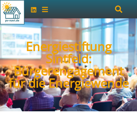
Energiestiftung
Sintfeld:
Bürgerengagement
für die Energiewende