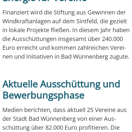
Finan­ziert wird die Stif­tung aus Gewin­nen der
Wind­kraft­an­la­gen auf dem Sint­feld, die gezielt
in loka­le Pro­jek­te flie­ßen. In die­sem Jahr haben
die Aus­schüt­tun­gen ins­ge­samt über 240.000
Euro erreicht und kom­men zahl­rei­chen Ver­ei­
nen und Initia­ti­ven in Bad Wün­nen­berg zugu­te.
Aktuelle Ausschüttung und
Bewerbungsphase
Medi­en berich­ten, dass aktu­ell 25 Ver­ei­ne aus
der Stadt Bad Wün­nen­berg von einer Aus­
schüt­tung über 82.000 Euro pro­fi­tie­ren. Die