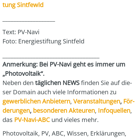
tung Sint­fewld
___________________
Text: PV-Navi
Foto: Ener­gie­stif­tung Sint­feld
___________________________________
Anmer­kung: Bei PV-Navi geht es immer um
„Pho­to­vol­ta­ik“.
Neben den
täg­li­chen NEWS
fin­den Sie auf die­
ser Domain auch vie­le Infor­ma­tio­nen zu
gewerb­li­chen Anbie­tern
,
Ver­an­stal­tun­gen
,
För­
de­run­gen
,
beson­de­ren Akteu­ren
,
Info­quel­len
,
das
PV-Navi-ABC
und vie­les mehr.
Pho­to­vol­ta­ik, PV, ABC, Wis­sen, Erklä­run­gen,