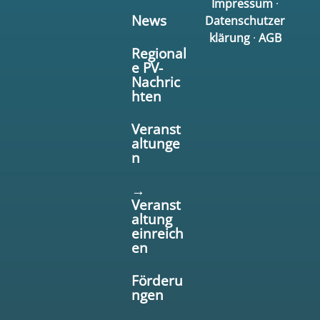
Impressum
·
News
Datenschutzer
klärung
·
AGB
Regional
e PV-
Nachric
hten
Veranst
altunge
n
→
Veranst
altung
einreich
en
Förderu
ngen