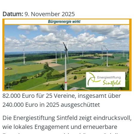
Datum:
9. November 2025
82.000 Euro für 25 Ver­ei­ne, ins­ge­samt über
240.000 Euro in 2025 aus­ge­schüt­tet
Die Ener­gie­stif­tung Sint­feld zeigt ein­drucks­voll,
wie loka­les Enga­ge­ment und erneu­er­ba­re