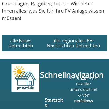
Grund­la­gen, Rat­ge­ber, Tipps – Wir bie­ten
Ihnen alles, was Sie für Ihre PV-Anla­ge wis­sen
müs­sen!
alle News
alle regionalen PV-
betrachten
Nachrichten betrachten
Schnellnavigation
© Copyright pv-
navi.de ·
unterstützt mit
💛 von
Startseit
netfellows
e