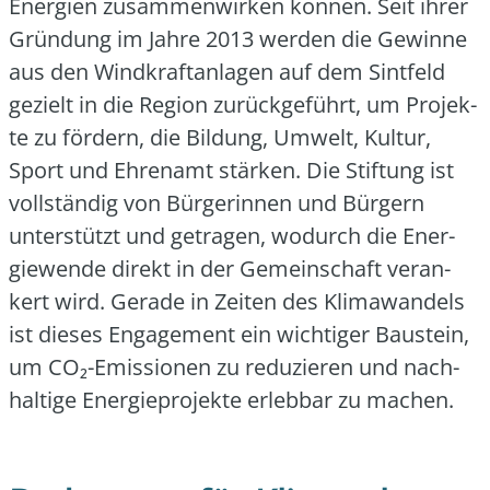
Ener­gien zusam­men­wir­ken kön­nen. Seit ihrer
Grün­dung im Jah­re 2013 wer­den die Gewin­ne
aus den Wind­kraft­an­la­gen auf dem Sint­feld
gezielt in die Regi­on zurück­ge­führt, um Pro­jek­
te zu för­dern, die Bil­dung, Umwelt, Kul­tur,
Sport und Ehren­amt stär­ken. Die Stif­tung ist
voll­stän­dig von Bür­ge­rin­nen und Bür­gern
unter­stützt und getra­gen, wodurch die Ener­
gie­wen­de direkt in der Gemein­schaft ver­an­
kert wird. Gera­de in Zei­ten des Kli­ma­wan­dels
ist die­ses Enga­ge­ment ein wich­ti­ger Bau­stein,
um CO₂-Emis­sio­nen zu redu­zie­ren und nach­
hal­ti­ge Ener­gie­pro­jek­te erleb­bar zu machen.