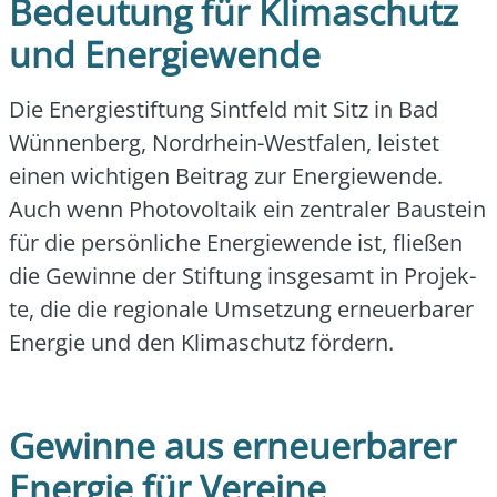
Bedeutung für Klimaschutz
und Energiewende
Die Ener­gie­stif­tung Sint­feld mit Sitz in Bad
Wün­nen­berg, Nord­rhein-West­fa­len, leis­tet
einen wich­ti­gen Bei­trag zur Ener­gie­wen­de.
Auch wenn Pho­to­vol­ta­ik ein zen­tra­ler Bau­stein
für die per­sön­li­che Ener­gie­wen­de ist, flie­ßen
die Gewin­ne der Stif­tung ins­ge­samt in Pro­jek­
te, die die regio­na­le Umset­zung erneu­er­ba­rer
Ener­gie und den Kli­ma­schutz för­dern.
Gewinne aus erneuerbarer
Energie für Vereine