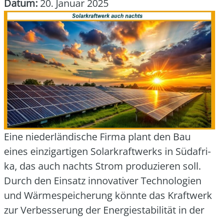
Datum:
20. Januar 2025
Eine nie­der­län­di­sche Fir­ma plant den Bau
eines ein­zig­ar­ti­gen Solar­kraft­werks in Süd­afri­
ka, das auch nachts Strom pro­du­zie­ren soll.
Durch den Ein­satz inno­va­ti­ver Tech­no­lo­gien
und Wär­me­spei­che­rung könn­te das Kraft­werk
zur Ver­bes­se­rung der Ener­gie­sta­bi­li­tät in der