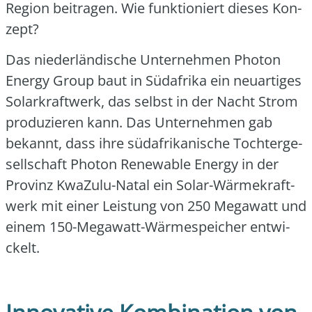
Regi­on bei­tra­gen. Wie funk­tio­niert die­ses Kon­
zept?
Das nie­der­län­di­sche Unter­neh­men Pho­ton
Ener­gy Group baut in Süd­afri­ka ein neu­ar­ti­ges
Solar­kraft­werk, das selbst in der Nacht Strom
pro­du­zie­ren kann. Das Unter­neh­men gab
bekannt, dass ihre süd­afri­ka­ni­sche Toch­ter­ge­
sell­schaft Pho­ton Rene­wa­ble Ener­gy in der
Pro­vinz Kwa­Zu­lu-Natal ein Solar-Wär­me­kraft­
werk mit einer Leis­tung von 250 Mega­watt und
einem 150-Mega­watt-Wär­me­spei­cher ent­wi­
ckelt.