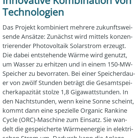
Innovative Kombination von
Technologien
Das Pro­jekt kom­bi­niert meh­re­re zukunfts­wei­
sen­de Ansät­ze: Zunächst wird mit­tels kon­zen­
trie­ren­der Pho­to­vol­ta­ik Solar­strom erzeugt.
Die dabei ent­ste­hen­de Wär­me wird genutzt,
um Was­ser zu erhit­zen und in einem 150-MW-
Spei­cher zu bevor­ra­ten. Bei einer Spei­cher­dau­
er von zwölf Stun­den beträgt die Gesamt­spei­
cher­ka­pa­zi­tät stol­ze 1,8 Giga­watt­stun­den. In
den Nacht­stun­den, wenn kei­ne Son­ne scheint,
kommt dann eine spe­zi­el­le Orga­nic Ran­ki­ne
Cycle (ORC)-Maschine zum Ein­satz. Sie wan­
delt die gespei­cher­te Wär­me­en­er­gie in elek­tri­