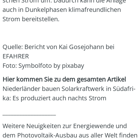
schen Strom um. Dadurch kann die Anla­ge
auch in Dun­kel­pha­sen kli­ma­freund­li­chen
Strom bereit­stel­len.
Quel­le: Bericht von Kai Gose­jo­hann bei
EFAHRER
Foto: Sym­bol­fo­to by pix­a­bay
Hier kom­men Sie zu dem gesam­ten Arti­kel
Nie­der­län­der bau­en Solar­kraft­werk in Süd­afri­
ka: Es pro­du­ziert auch nachts Strom
___________________
Wei­te­re Neu­ig­kei­ten zur Ener­gie­wen­de und
dem Pho­to­vol­ta­ik-Aus­bau aus aller Welt fin­den