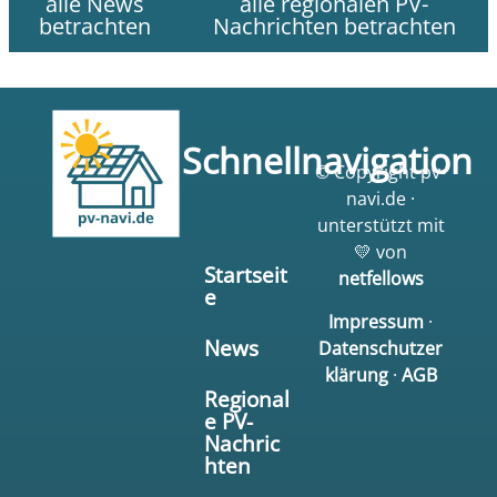
alle News
alle regionalen PV-
betrachten
Nachrichten betrachten
Schnellnavigation
© Copyright pv-
navi.de ·
unterstützt mit
💛 von
Startseit
netfellows
e
Impressum
·
News
Datenschutzer
klärung
·
AGB
Regional
e PV-
Nachric
hten