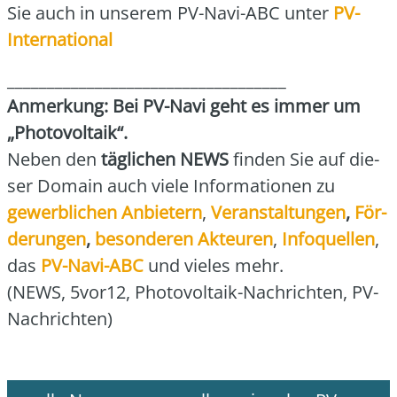
Sie auch in unse­rem PV-Navi-ABC unter
PV-
Inter­na­tio­nal
___________________________________
Anmer­kung: Bei PV-Navi geht es immer um
„Pho­to­vol­ta­ik“.
Neben den
täg­li­chen NEWS
fin­den Sie auf die­
ser Domain auch vie­le Infor­ma­tio­nen zu
gewerb­li­chen Anbie­tern
,
Ver­an­stal­tun­gen
,
För­
de­run­gen
,
beson­de­ren Akteu­ren
,
Info­quel­len
,
das
PV-Navi-ABC
und vie­les mehr.
(NEWS, 5vor12, Pho­to­vol­ta­ik-Nach­rich­ten, PV-
Nach­rich­ten)