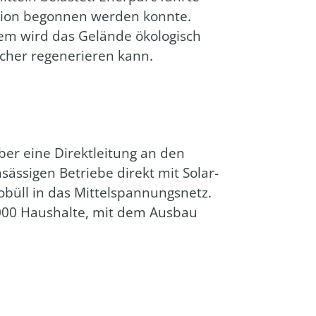
ti­on begon­nen wer­den konn­te.
em wird das Gelän­de öko­lo­gisch
cher rege­ne­rie­ren kann.
ber eine Direkt­lei­tung an den
nsäs­si­gen Betrie­be direkt mit Solar­
büll in das Mit­tel­span­nungs­netz.
000 Haus­hal­te, mit dem Aus­bau