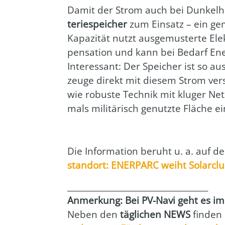
Damit der Strom auch bei Dun­kel­
te­rie­spei­cher
zum Ein­satz – ein g
Kapa­zi­tät nutzt aus­ge­mus­ter­te El
pen­sa­ti­on und kann bei Bedarf Ener­
Inter­es­sant: Der Spei­cher ist so au
zeu­ge direkt mit die­sem Strom ver
wie robus­te Tech­nik mit klu­ger Ne
mals mili­tä­risch genutz­te Flä­che e
Die Infor­ma­ti­on beruht u. a. auf der 
stand­ort: ENERPARC weiht Sol­ar­clu
___________________________________
Anmer­kung: Bei PV-Navi geht es imme
Neben den
täg­li­chen NEWS
fin­den