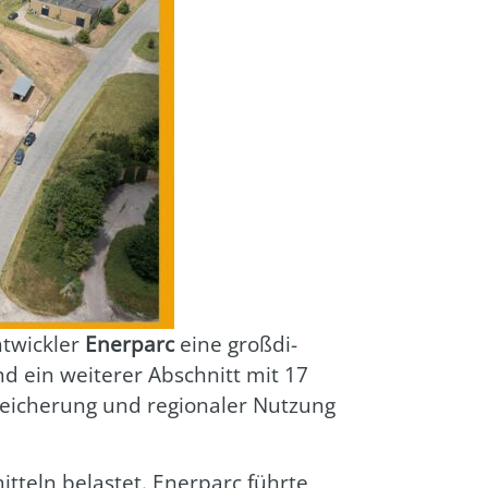
t­wick­ler
Ener­parc
eine groß­di­
nd ein wei­te­rer Abschnitt mit 17
ei­che­rung und regio­na­ler Nut­zung
t­teln belas­tet. Ener­parc führ­te