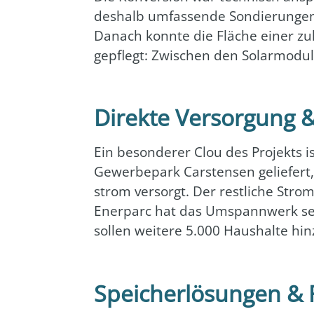
des­halb umfas­sen­de Son­die­run­ge
Danach konn­te die Flä­che einer zu
gepflegt: Zwi­schen den Solar­mo­dul
Direkte Versorgung 
Ein beson­de­rer Clou des Pro­jekts 
Gewer­be­park Cars­ten­sen gelie­fert,
strom ver­sorgt. Der rest­li­che Stro
Ener­parc hat das Umspann­werk sel
sol­len wei­te­re 5.000 Haus­hal­te hi
Speicherlösungen & Fl