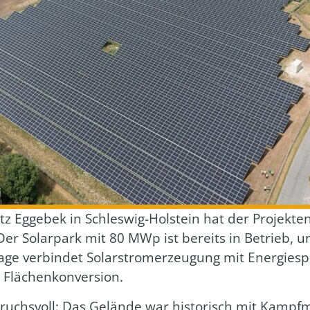
 Egge­bek in Schles­wig-Hol­stein hat der Pro­jekt­en
. Der Solar­park mit 80 MWp ist bereits in Betrieb, u
ge ver­bin­det Solar­strom­erzeu­gung mit Ener­gie­sp
 Flä­chen­kon­ver­si­on.
ruchs­voll: Das Gelän­de war his­to­risch mit Kampf­mi