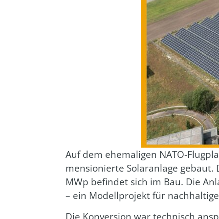
Auf dem ehe­ma­li­gen NATO-Flug­platz
men­sio­nier­te Solar­an­la­ge gebaut
MWp befin­det sich im Bau. Die Anla­
– ein Modell­pro­jekt für nach­hal­ti­ge
Die Kon­ver­si­on war tech­nisch ansp