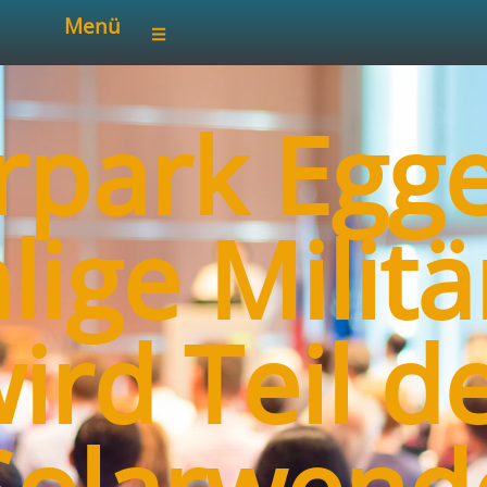
Menü
rpark Egg
ige Militä
ird Teil d