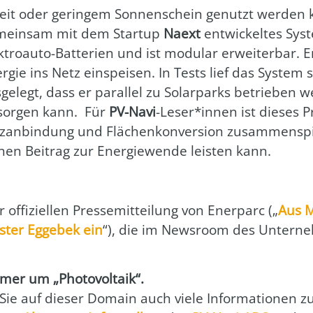
heit oder gerin­gem Son­nen­schein genutzt wer­de
emein­sam mit dem Start­up
Naext
ent­wi­ckel­tes Sy
ek­tro­au­to-Bat­te­rien und ist modu­lar erwei­ter­ba
gie ins Netz ein­spei­sen. In Tests lief das Sys­tem st
s­ge­legt, dass er par­al­lel zu Solar­parks betrie­ben
­sor­gen kann.
Für
PV-Navi
-Leser*innen ist die­ses Pr
tz­an­bin­dung und Flä­chen­kon­ver­si­on zusam­men­s
inen Bei­trag zur Ener­gie­wen­de leis­ten kann.
offi­zi­el­len Pres­se­mit­tei­lung von Ener­parc („
Aus Mi
s­ter Egge­bek ein
“), die im News­room des Unter­neh­
r um „Pho­to­vol­ta­ik“.
 Sie auf die­ser Domain auch vie­le Infor­ma­tio­nen 