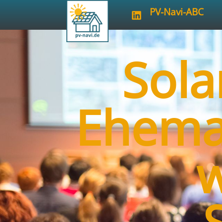
PV-Navi-ABC
Sola
Ehemal
w