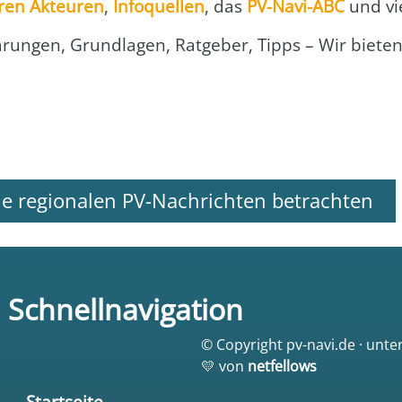
ren Akteu­ren
,
Info­quel­len
, das
PV-Navi-ABC
und vi
klä­run­gen, Grund­la­gen, Rat­ge­ber, Tipps – Wir bie­t
le regionalen PV-Nachrichten betrachten
Schnellnavigation
© Copyright pv-navi.de · unte
💛 von
netfellows
Startseite