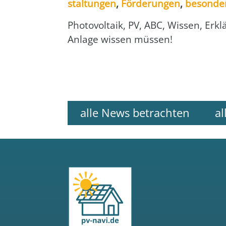
stal­tun­gen
,
För­de­run­gen
,
beson­de­
Pho­to­vol­ta­ik, PV, ABC, Wis­sen, Er
Anla­ge wis­sen müs­sen!
alle News betrachten
al