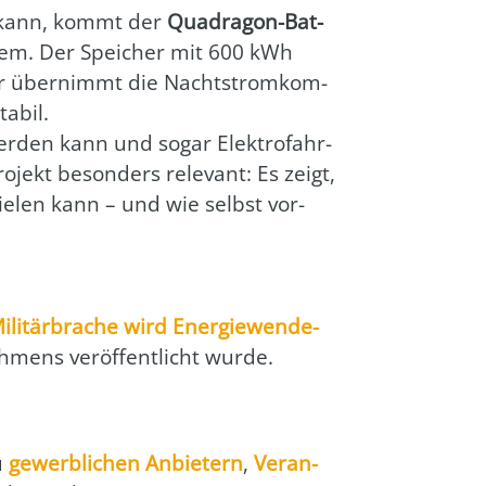
n kann, kommt der
Quad­ra­gon-Bat­
s­tem. Der Spei­cher mit 600 kWh
r. Er über­nimmt die Nacht­strom­kom­
a­bil.
 wer­den kann und sogar Elek­tro­fahr­
o­jekt beson­ders rele­vant: Es zeigt,
pie­len kann – und wie selbst vor­
li­tär­bra­che wird Ener­gie­wen­de­
mens ver­öf­fent­licht wur­de.
zu
gewerb­li­chen Anbie­tern
,
Ver­an­