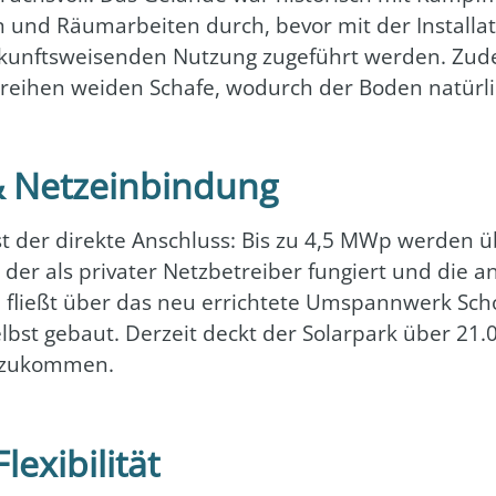
n und Räum­ar­bei­ten durch, bevor mit der Instal­la­
kunfts­wei­sen­den Nut­zung zuge­führt wer­den. Zud
­rei­hen wei­den Scha­fe, wodurch der Boden natür­li­
& Netzeinbindung
ist der direk­te Anschluss: Bis zu 4,5 MWp wer­den ü
 der als pri­va­ter Netz­be­trei­ber fun­giert und die a
m fließt über das neu errich­te­te Umspann­werk Scho­
bst gebaut. Der­zeit deckt der Solar­park über 21.
n­zu­kom­men.
exibilität