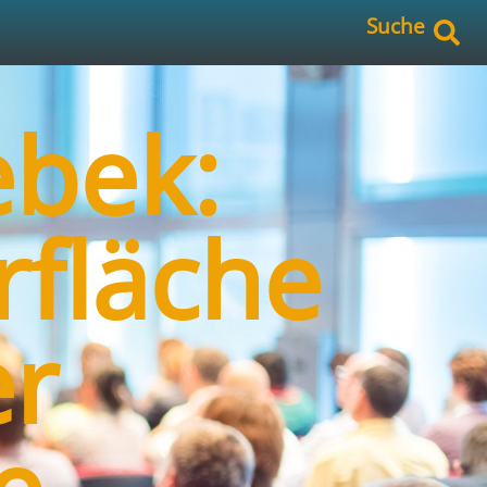
Suche
ebek:
rfläche
er