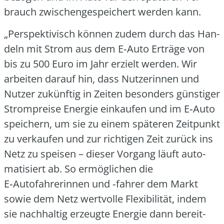
brauch zwi­schen­ge­spei­chert wer­den kann.
„Per­spek­ti­visch kön­nen zudem durch das Han­
deln mit Strom aus dem E‑Auto Erträ­ge von
bis zu 500 Euro im Jahr erzielt wer­den. Wir
arbei­ten dar­auf hin, dass Nut­ze­rin­nen und
Nut­zer zukünf­tig in Zei­ten beson­ders güns­ti­ger
Strom­prei­se Ener­gie ein­kau­fen und im E‑Auto
spei­chern, um sie zu einem spä­te­ren Zeit­punkt
zu ver­kau­fen und zur rich­ti­gen Zeit zurück ins
Netz zu spei­sen – die­ser Vor­gang läuft auto­
ma­ti­siert ab. So ermög­li­chen die
E‑Autofahrerinnen und ‑fah­rer dem Markt
sowie dem Netz wert­vol­le Fle­xi­bi­li­tät, indem
sie nach­hal­tig erzeug­te Ener­gie dann bereit­