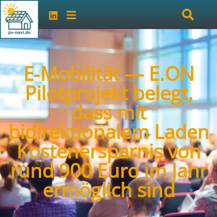
E‑Mobilität — E.ON
Pilotprojekt belegt,
dass mit
bidirektionalem Laden
Kostenersparnis von
rund 900 Euro im Jahr
ermöglich sind