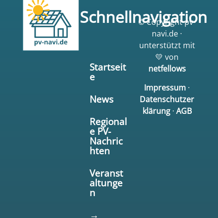
Schnellnavigation
© Copyright pv-
navi.de ·
unterstützt mit
💛 von
Startseit
netfellows
e
Impressum
·
News
Datenschutzer
klärung
·
AGB
Regional
e PV-
Nachric
hten
Veranst
altunge
n
→