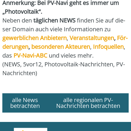
Anmer­kung: Bei PV-Navi geht es immer um
„Pho­to­vol­ta­ik“.
Neben den
täg­li­chen NEWS
fin­den Sie auf die­
ser Domain auch vie­le Infor­ma­tio­nen zu
gewerb­li­chen Anbie­tern
,
Ver­an­stal­tun­gen
,
För­
de­run­gen
,
beson­de­ren Akteu­ren
,
Info­quel­len
,
das
PV-Navi-ABC
und vie­les mehr.
(NEWS, 5vor12, Pho­to­vol­ta­ik-Nach­rich­ten, PV-
Nach­rich­ten)
alle News
alle regionalen PV-
betrachten
Nachrichten betrachten