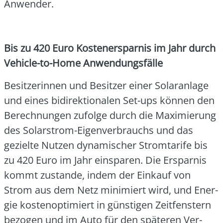
Anwen­der.
Bis zu 420 Euro Kos­ten­er­spar­nis im Jahr durch
Vehic­le-to-Home Anwen­dungs­fäl­le
Besit­ze­rin­nen und Besit­zer einer Solar­an­la­ge
und eines bidi­rek­tio­na­len Set-ups kön­nen den
Berech­nun­gen zufol­ge durch die Maxi­mie­rung
des Solar­strom-Eigen­ver­brauchs und das
geziel­te Nut­zen dyna­mi­scher Strom­ta­ri­fe bis
zu 420 Euro im Jahr ein­spa­ren. Die Erspar­nis
kommt zustan­de, indem der Ein­kauf von
Strom aus dem Netz mini­miert wird, und Ener­
gie kos­ten­op­ti­miert in güns­ti­gen Zeit­fens­tern
bezo­gen und im Auto für den spä­te­ren Ver­