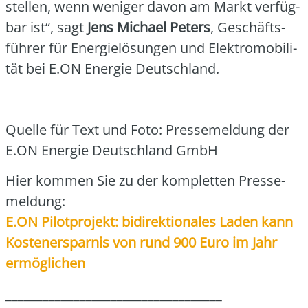
stel­len, wenn weni­ger davon am Markt ver­füg­
bar ist“, sagt
Jens Micha­el Peters
, Geschäfts­
füh­rer für Ener­gie­lö­sun­gen und Elek­tro­mo­bi­li­
tät bei E.ON Ener­gie Deutsch­land.
Quel­le für Text und Foto: Pres­se­mel­dung der
E.ON Ener­gie Deutsch­land GmbH
Hier kom­men Sie zu der kom­plet­ten Pres­se­
mel­dung:
E.ON Pilot­pro­jekt: bidi­rek­tio­na­les Laden kann
Kos­ten­er­spar­nis von rund 900 Euro im Jahr
ermög­li­chen
___________________________________