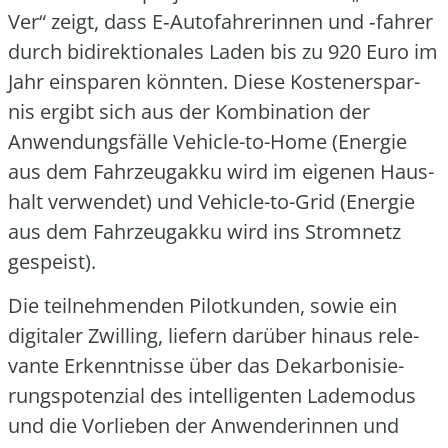
Ver“ zeigt, dass E‑Autofahrerinnen und ‑fah­rer
durch bidi­rek­tio­na­les Laden bis zu 920 Euro im
Jahr ein­spa­ren könn­ten. Die­se Kos­ten­er­spar­
nis ergibt sich aus der Kom­bi­na­ti­on der
Anwen­dungs­fäl­le Vehic­le-to-Home (Ener­gie
aus dem Fahr­zeug­ak­ku wird im eige­nen Haus­
halt ver­wen­det) und Vehic­le-to-Grid (Ener­gie
aus dem Fahr­zeug­ak­ku wird ins Strom­netz
gespeist).
Die teil­neh­men­den Pilot­kun­den, sowie ein
digi­ta­ler Zwil­ling, lie­fern dar­über hin­aus rele­
van­te Erkennt­nis­se über das Dekar­bo­ni­sie­
rungs­po­ten­zi­al des intel­li­gen­ten Lade­mo­dus
und die Vor­lie­ben der Anwen­de­rin­nen und