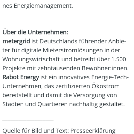
nes Ener­gie­ma­nage­ment.
Über die Unter­neh­men:
meter­grid
ist Deutsch­lands füh­ren­der Anbie­
ter für digi­ta­le Mie­ter­strom­lö­sun­gen in der
Woh­nungs­wirt­schaft und betreibt über 1.500
Pro­jek­te mit zehn­tau­sen­den Bewohner:innen.
Rabot Ener­gy
ist ein inno­va­ti­ves Ener­gie-Tech-
Unter­neh­men, das zer­ti­fi­zier­ten Öko­strom
bereit­stellt und damit die Ver­sor­gung von
Städ­ten und Quar­tie­ren nach­hal­tig gestal­tet.
___________________
Quel­le für Bild und Text: Pres­se­er­klä­rung