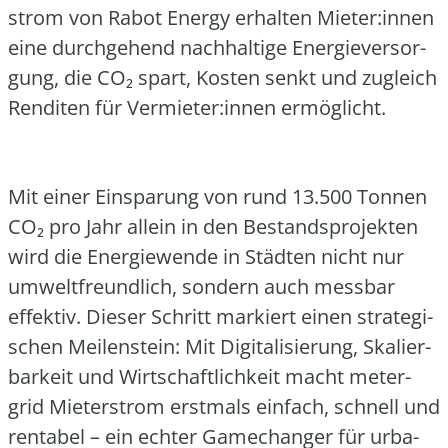
strom von Rabot Ener­gy erhal­ten Mieter:innen
eine durch­ge­hend nach­hal­ti­ge Ener­gie­ver­sor­
gung, die CO₂ spart, Kos­ten senkt und zugleich
Ren­di­ten für Vermieter:innen ermög­licht.
Mit einer Ein­spa­rung von rund 13.500 Ton­nen
CO₂ pro Jahr allein in den Bestands­pro­jek­ten
wird die Ener­gie­wen­de in Städ­ten nicht nur
umwelt­freund­lich, son­dern auch mess­bar
effek­tiv. Die­ser Schritt mar­kiert einen stra­te­gi­
schen Mei­len­stein: Mit Digi­ta­li­sie­rung, Ska­lier­
bar­keit und Wirt­schaft­lich­keit macht meter­
grid Mie­ter­strom erst­mals ein­fach, schnell und
ren­ta­bel – ein ech­ter Game­ch­an­ger für urba­