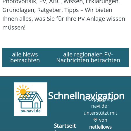
Pho­to­vol­ta­ik, PV, ABC, Wis­sen, Erklä­run­gen,
Grund­la­gen, Rat­ge­ber, Tipps – Wir bie­ten
Ihnen alles, was Sie für Ihre PV-Anla­ge wis­sen
müs­sen!
alle News
alle regionalen PV-
betrachten
Nachrichten betrachten
Schnellnavigation
© Copyright pv-
navi.de ·
unterstützt mit
💛 von
Startseit
netfellows