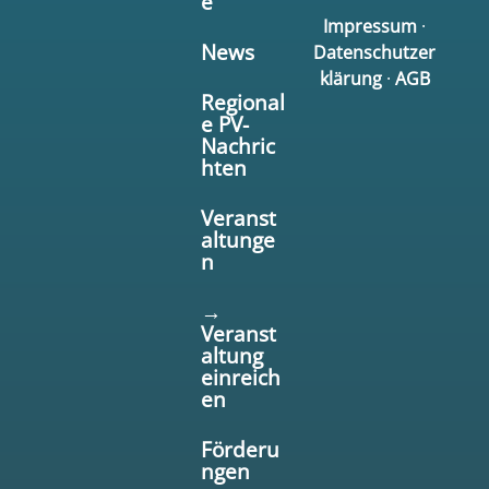
e
Impressum
·
News
Datenschutzer
klärung
·
AGB
Regional
e PV-
Nachric
hten
Veranst
altunge
n
→
Veranst
altung
einreich
en
Förderu
ngen