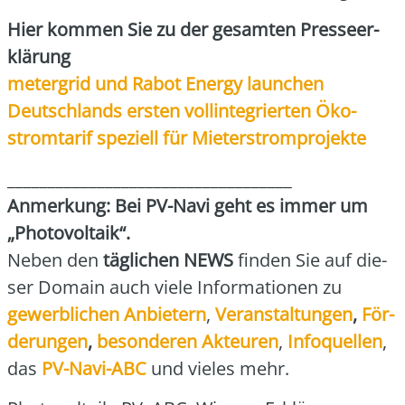
Hier kom­men Sie zu der gesam­ten Pres­se­er­
klä­rung
meter­grid und Rabot Ener­gy laun­chen
Deutsch­lands ers­ten voll­in­te­grier­ten Öko­
strom­ta­rif spe­zi­ell für Mie­ter­strom­pro­jek­te
___________________________________
Anmer­kung: Bei PV-Navi geht es immer um
„Pho­to­vol­ta­ik“.
Neben den
täg­li­chen NEWS
fin­den Sie auf die­
ser Domain auch vie­le Infor­ma­tio­nen zu
gewerb­li­chen Anbie­tern
,
Ver­an­stal­tun­gen
,
För­
de­run­gen
,
beson­de­ren Akteu­ren
,
Info­quel­len
,
das
PV-Navi-ABC
und vie­les mehr.