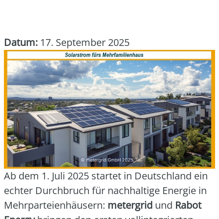
Datum:
17. September 2025
Ab dem 1. Juli 2025 star­tet in Deutsch­land ein
ech­ter Durch­bruch für nach­hal­ti­ge Ener­gie in
Mehr­par­tei­en­häu­sern:
meter­grid
und
Rabot