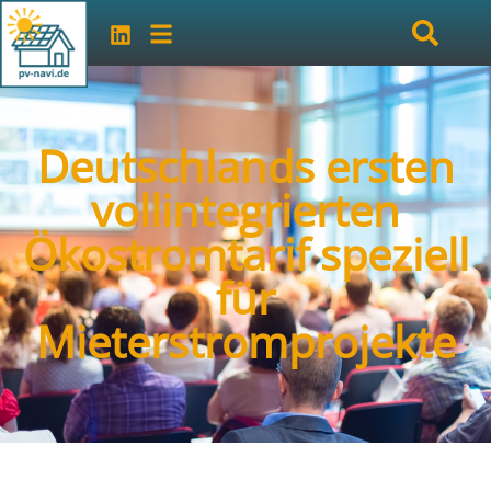
Deutschlands ersten
vollintegrierten
Ökostromtarif speziell
für
Mieterstromprojekte