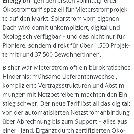
Ener­gy
brin­gen den ers­ten voll­in­te­grier­ten
Öko­strom­ta­rif spe­zi­ell für Mie­ter­strom­pro­jek­
te auf den Markt. Solar­strom vom eige­nen
Dach wird damit unkom­pli­ziert, digi­tal und
öko­lo­gisch ver­füg­bar – und das nicht nur für
Pio­nie­re, son­dern direkt für über 1.500 Pro­jek­
te mit rund 37.500 Bewohner:innen.
Bis­her war Mie­ter­strom oft ein büro­kra­ti­sches
Hin­der­nis: müh­sa­me Lie­fe­ran­ten­wech­sel,
kom­pli­zier­te Ver­trags­struk­tu­ren und Abstim­
mun­gen mit Netz­be­trei­bern mach­ten den Ein­
stieg schwer. Der neue Tarif löst all das digi­tal:
von der auto­ma­ti­sier­ten Netz­stro­m­an­bin­dung
über Abrech­nung bis zum Sup­port – alles aus
einer Hand. Ergänzt durch zer­ti­fi­zier­ten Öko­