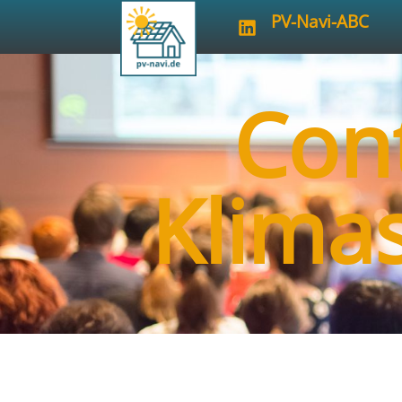
PV-Navi-ABC
Con
Klima