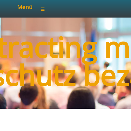
Menü
tracting m
schutz bez