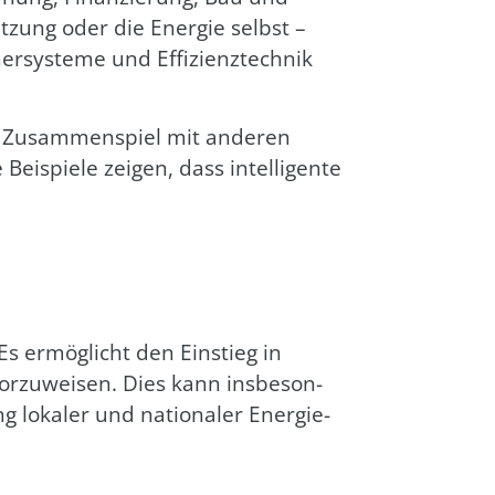
ut­zung oder die Ener­gie selbst –
­sys­te­me und Effi­zi­enz­tech­nik
 Zusam­men­spiel mit ande­ren
i­spie­le zei­gen, dass intel­li­gen­te
 Es ermög­licht den Ein­stieg in
 vor­zu­wei­sen. Dies kann ins­be­son­
ng loka­ler und natio­na­ler Ener­gie­