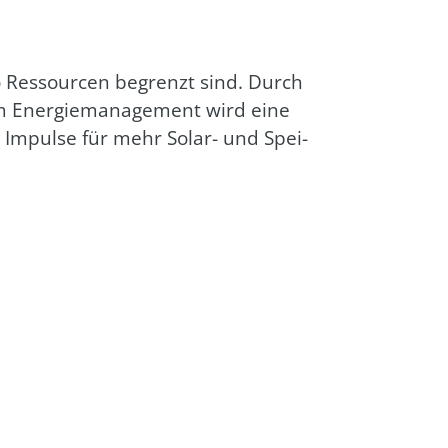
wo Res­sour­cen begrenzt sind. Durch
nem Ener­gie­ma­nage­ment wird eine
­ge Impul­se für mehr Solar- und Spei­