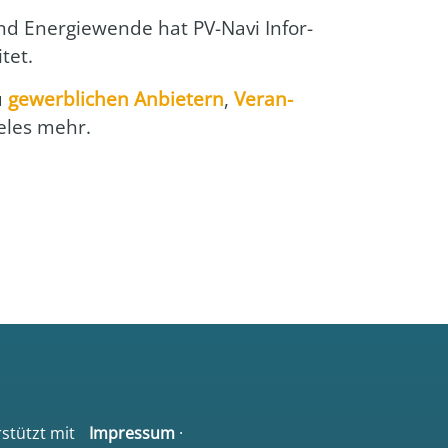
nd Ener­gie­wen­de hat PV-Navi Infor­
­tet.
zu
gewerb­li­chen Anbie­tern
,
Ver­an­
e­les mehr.
rstützt mit
Impressum
·