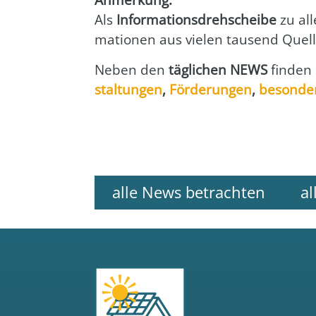
Als
Infor­ma­ti­ons­dreh­schei­be
zu all
ma­tio­nen aus vie­len tau­send Quel­l
Neben den
täg­li­chen NEWS
fin­den
stal­tun­gen
,
För­de­run­gen
,
beson­de­
alle News betrachten
al