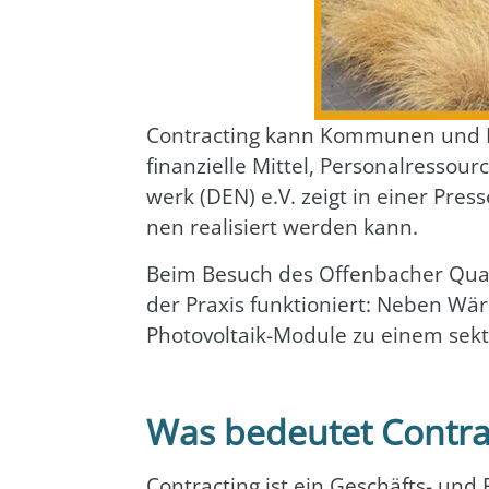
Con­trac­ting kann Kom­mu­nen und P
finan­zi­el­le Mit­tel, Per­so­nal­res
werk (DEN) e.V. zeigt in einer Pres­se
nen rea­li­siert wer­den kann.
Beim Besuch des Offen­ba­cher Quar­ti
der Pra­xis funk­tio­niert: Neben Wä
Pho­to­vol­ta­ik-Modu­le zu einem sek­t
Was bedeutet Contrac
Con­trac­ting ist ein Geschäfts- und 