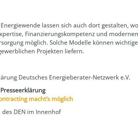
d Ener­gie­wen­de las­sen sich auch dort gestal­ten, 
r Exper­ti­se, Finan­zie­rungs­kom­pe­tenz und moder­
ver­sor­gung mög­lich. Sol­che Model­le kön­nen wich­ti
werb­li­chen Pro­jek­ten lie­fern.
klä­rung Deut­sches Ener­gie­be­ra­ter-Netz­werk e.V.
es­se­er­klä­rung
n­trac­ting macht’s mög­lich
­nen des DEN im Innen­hof