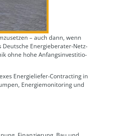
 umzu­set­zen – auch dann, wenn
s Deut­sche Ener­gie­be­ra­ter-Netz­
nik ohne hohe Anfangs­in­ves­ti­tio­
s Ener­gie­lie­fer-Con­trac­ting in
m­pen, Ener­gie­mo­ni­to­ring und
la­nung, Finan­zie­rung, Bau und