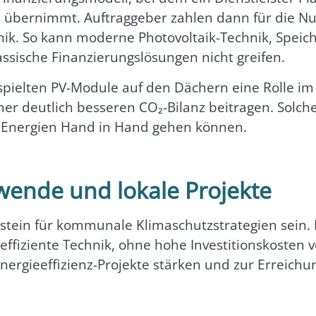
gen über­nimmt. Auf­trag­ge­ber zah­len dann für die N
k. So kann moder­ne Pho­to­vol­ta­ik-Tech­nik, Spei­cher
­si­sche Finan­zie­rungs­lö­sun­gen nicht grei­fen.
iel­ten PV-Modu­le auf den Dächern eine Rol­le im
 deut­lich bes­se­ren CO₂-Bilanz bei­tra­gen. Sol­che Be
re Ener­gien Hand in Hand gehen kön­nen.
wende und lokale Projekte
­stein für kom­mu­na­le Kli­ma­schutz­stra­te­gien sein.
f­fi­zi­en­te Tech­nik, ohne hohe Inves­ti­ti­ons­kos­ten
r­gie­ef­fi­zi­enz-Pro­jek­te stär­ken und zur Errei­chu