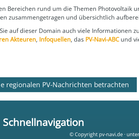
en Berei­chen rund um die The­men Pho­to­vol­ta­ik u
en zusam­men­ge­tra­gen und über­sicht­lich auf­be­rei
 Sie auf die­ser Domain auch vie­le Infor­ma­tio­nen 
ren Akteu­ren
,
Info­quel­len
, das
PV-Navi-ABC
und vi
le regionalen PV-Nachrichten betrachten
Schnellnavigation
© Copyright pv-navi.de · unte