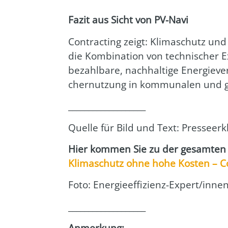
Fazit aus Sicht von PV-Navi
Con­trac­ting zeigt: Kli­ma­schutz un
die Kom­bi­na­ti­on von tech­ni­sche
bezahl­ba­re, nach­hal­ti­ge Ener­gie­
cher­nut­zung in kom­mu­na­len und ge
___________________
Quel­le für Bild und Text: Pres­se­er­
Hier kom­men Sie zu der gesam­ten Pr
Kli­ma­schutz ohne hohe Kos­ten – Co
Foto: Ener­gie­ef­fi­zi­enz-Exper­t/in
___________________
Anmer­kung: