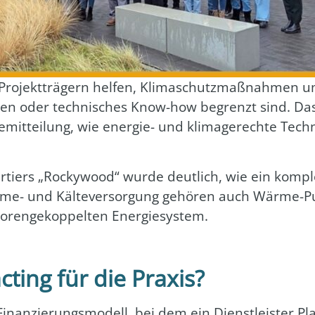
ro­jekt­trä­gern hel­fen, Kli­ma­schutz­maß­nah­men
­sour­cen oder tech­ni­sches Know-how begrenzt sind. Da
­mit­tei­lung, wie ener­gie- und kli­ma­ge­rech­te Tech­
ers „Rocky­wood“ wur­de deut­lich, wie ein kom­ple­xe
r­me- und Käl­te­ver­sor­gung gehö­ren auch Wär­me-Pu
o­ren­ge­kop­pel­ten Ener­gie­sys­tem.
ting für die Praxis?
Finan­zie­rungs­mo­dell, bei dem ein Dienst­leis­ter P