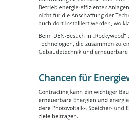
Betrieb ener­gie-effi­zi­en­ter Anla­
nicht für die Anschaf­fung der Tech­ni
auch dort instal­liert wer­den, wo klas
Beim DEN-Besuch in „Rocky­wood“ sp
Tech­no­lo­gien, die zusam­men zu einer
Gebäu­de­tech­nik und erneu­er­ba­
Chancen für Energie
Con­trac­ting kann ein wich­ti­ger Bau
erneu­er­ba­re Ener­gien und ener­gie­e
de­re Photovoltaik‑, Spei­cher- und Ene
zie­le bei­tra­gen.