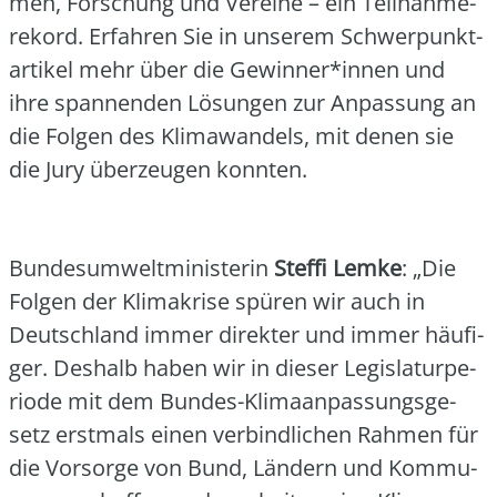
men, For­schung und Ver­ei­ne – ein Teil­nah­me­
re­kord. Erfah­ren Sie in unse­rem Schwer­punkt­
ar­ti­kel mehr über die Gewinner*innen und
ihre span­nen­den Lösun­gen zur Anpas­sung an
die Fol­gen des Kli­ma­wan­dels, mit denen sie
die Jury über­zeu­gen konn­ten.
Bun­des­um­welt­mi­nis­te­rin
Stef­fi Lem­ke
: „Die
Fol­gen der Kli­ma­kri­se spü­ren wir auch in
Deutsch­land immer direk­ter und immer häu­fi­
ger. Des­halb haben wir in die­ser Legis­la­tur­pe­
ri­ode mit dem Bun­des-Kli­ma­an­pas­sungs­ge­
setz erst­mals einen ver­bind­li­chen Rah­men für
die Vor­sor­ge von Bund, Län­dern und Kom­mu­