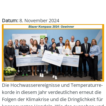
Datum:
8. November 2024
Die Hoch­was­ser­er­eig­nis­se und Tem­pe­ra­tur­re­
kor­de in die­sem Jahr ver­deut­li­chen erneut die
Fol­gen der Kli­ma­kri­se und die Dring­lich­keit für