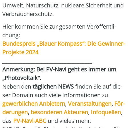
Umwelt, Natur­schutz, nuklea­re Sicher­heit und
Ver­brau­cher­schutz.
Hier kom­men Sie zur gesam­ten Ver­öf­fent­li­
chung:
Bun­des­preis „Blau­er Kom­pass“: Die Gewin­ner-
Pro­jek­te 2024
___________________________________
Anmer­kung: Bei PV-Navi geht es immer um
„Pho­to­vol­ta­ik“.
Neben den
täg­li­chen NEWS
fin­den Sie auf die­
ser Domain auch vie­le Infor­ma­tio­nen zu
gewerb­li­chen Anbie­tern
,
Ver­an­stal­tun­gen
,
För­
de­run­gen
,
beson­de­ren Akteu­ren
,
Info­quel­len
,
das
PV-Navi-ABC
und vie­les mehr.