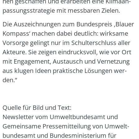
nen geschaf­fen und erar­bei­ten eine Kli­ma­an­
pas­sungs­stra­te­gie mit mess­ba­ren Zie­len.
Die Aus­zeich­nun­gen zum Bun­des­preis ‚Blau­er
Kom­pass‘ machen dabei deut­lich: wirk­sa­me
Vor­sor­ge gelingt nur im Schul­ter­schluss aller
Akteu­re. Sie zei­gen ein­drucks­voll, wie vor Ort
mit Enga­ge­ment, Aus­tausch und Ver­net­zung
aus klu­gen Ideen prak­ti­sche Lösun­gen wer­
den.“
Quel­le für Bild und Text:
News­let­ter vom Umwelt­bun­des­amt und
Gemein­sa­me Pres­se­mit­tei­lung von Umwelt­
bun­des­amt und Bun­des­mi­nis­te­ri­um für