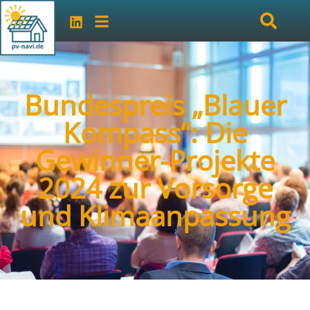
Bundespreis „Blauer
Kompass“: Die
Gewinner-Projekte
2024 zur Vorsorge
und Klimaanpassung