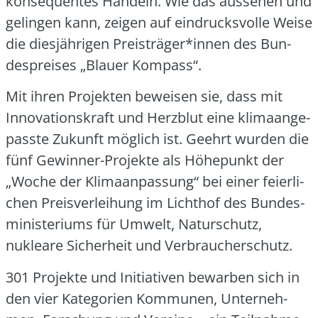
kon­se­quen­tes Han­deln. Wie das aus­se­hen und
gelin­gen kann, zei­gen auf ein­drucks­vol­le Wei­se
die dies­jäh­ri­gen Preisträger*innen des Bun­
des­prei­ses „Blau­er Kom­pass“.
Mit ihren Pro­jek­ten bewei­sen sie, dass mit
Inno­va­ti­ons­kraft und Herz­blut eine kli­ma­an­ge­
pass­te Zukunft mög­lich ist. Geehrt wur­den die
fünf Gewin­ner-Pro­jek­te als Höhe­punkt der
„Woche der Kli­ma­an­pas­sung“ bei einer fei­er­li­
chen Preis­ver­lei­hung im Licht­hof des Bun­des­
mi­nis­te­ri­ums für Umwelt, Natur­schutz,
nuklea­re Sicher­heit und Ver­brau­cher­schutz.
301 Pro­jek­te und Initia­ti­ven bewar­ben sich in
den vier Kate­go­rien Kom­mu­nen, Unter­neh­