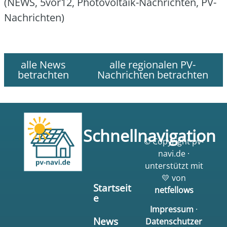
(NEWS, 5vor12, Pho­to­vol­ta­ik-Nach­rich­ten, PV-
Nach­rich­ten)
alle News
alle regionalen PV-
betrachten
Nachrichten betrachten
Schnellnavigation
© Copyright pv-
navi.de ·
unterstützt mit
💛 von
Startseit
netfellows
e
Impressum
·
News
Datenschutzer