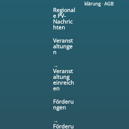
klärung
·
AGB
Regional
e PV-
Nachric
hten
Veranst
altunge
n
→
Veranst
altung
einreich
en
Förderu
ngen
→
Förderu