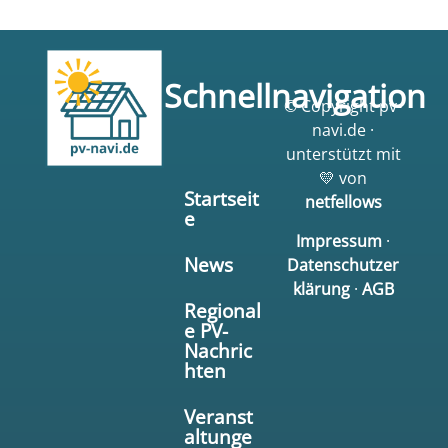
Schnellnavigation
© Copyright pv-
navi.de ·
unterstützt mit
💛 von
Startseit
netfellows
e
Impressum
·
News
Datenschutzer
klärung
·
AGB
Regional
e PV-
Nachric
hten
Veranst
altunge