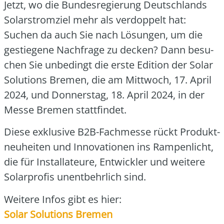
Jetzt, wo die Bun­des­re­gie­rung Deutsch­lands
Solar­strom­ziel mehr als ver­dop­pelt hat:
Suchen da auch Sie nach Lösun­gen, um die
gestie­ge­ne Nach­fra­ge zu decken? Dann besu­
chen Sie unbe­dingt die ers­te Edi­ti­on der Solar
Solu­ti­ons Bre­men, die am Mitt­woch, 17. April
2024, und Don­ners­tag, 18. April 2024, in der
Mes­se Bre­men statt­fin­det.
Die­se exklu­si­ve B2B-Fach­mes­se rückt Pro­dukt­
neu­hei­ten und Inno­va­tio­nen ins Ram­pen­licht,
die für Instal­la­teu­re, Ent­wick­ler und wei­te­re
Solar­pro­fis unent­behr­lich sind.
Wei­te­re Infos gibt es hier:
Solar Solu­ti­ons Bre­men