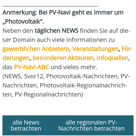
___________________________________
Anmer­kung: Bei PV-Navi geht es immer um
„Pho­to­vol­ta­ik“.
Neben den
täg­li­chen NEWS
fin­den Sie auf die­
ser Domain auch vie­le Infor­ma­tio­nen zu
gewerb­li­chen Anbie­tern
,
Ver­an­stal­tun­gen
,
För­
de­run­gen
,
beson­de­ren Akteu­ren
,
Info­quel­len
,
das
PV-Navi-ABC
und vie­les mehr.
(NEWS, 5vor12, Pho­to­vol­ta­ik-Nach­rich­ten, PV-
Nach­rich­ten, Pho­to­vol­ta­ik-Regio­nal­nach­rich­
ten, PV-Regio­nal­nach­rich­ten)
alle News
alle regionalen PV-
betrachten
Nachrichten betrachten