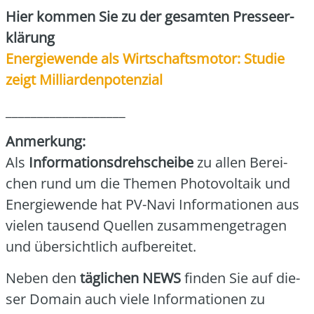
Hier kom­men Sie zu der gesam­ten Pres­se­er­
klä­rung
Ener­gie­wen­de als Wirt­schafts­mo­tor: Stu­die
zeigt Mil­li­ar­den­po­ten­zi­al
___________________
Anmer­kung:
Als
Infor­ma­ti­ons­dreh­schei­be
zu allen Berei­
chen rund um die The­men Pho­to­vol­ta­ik und
Ener­gie­wen­de hat PV-Navi Infor­ma­tio­nen aus
vie­len tau­send Quel­len zusam­men­ge­tra­gen
und über­sicht­lich auf­be­rei­tet.
Neben den
täg­li­chen NEWS
fin­den Sie auf die­
ser Domain auch vie­le Infor­ma­tio­nen zu