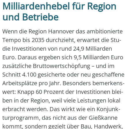
Milliardenhebel für Region
und Betriebe
Wenn die Regi­on Han­no­ver das ambi­tio­nier­te
Tem­po bis 2035 durch­zieht, erwar­tet die Stu­
die Inves­ti­tio­nen von rund 24,9 Mil­li­ar­den
Euro. Dar­aus erge­ben sich 9,5 Mil­li­ar­den Euro
zusätz­li­che Brut­to­wert­schöp­fung – und im
Schnitt 4.100 gesi­cher­te oder neu geschaf­fe­ne
Arbeits­plät­ze pro Jahr. Beson­ders bemer­kens­
wert: Knapp 60 Pro­zent der Inves­ti­tio­nen blei­
ben in der Regi­on, weil vie­le Leis­tun­gen lokal
erbracht wer­den. Das wirkt wie ein Kon­junk­
tur­pro­gramm, das nicht aus der Gieß­kan­ne
kommt, son­dern gezielt über Bau, Hand­werk,