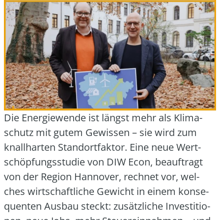
Die Ener­gie­wen­de ist längst mehr als Kli­ma­
schutz mit gutem Gewis­sen – sie wird zum
knall­har­ten Stand­ort­fak­tor. Eine neue Wert­
schöp­fungs­stu­die von DIW Econ, beauf­tragt
von der Regi­on Han­no­ver, rech­net vor, wel­
ches wirt­schaft­li­che Gewicht in einem kon­se­
quen­ten Aus­bau steckt: zusätz­li­che Inves­ti­tio­