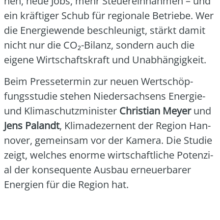
nen, neue Jobs, mehr Steu­er­ein­nah­men – und
ein kräf­ti­ger Schub für regio­na­le Betrie­be. Wer
die Ener­gie­wen­de beschleu­nigt, stärkt damit
nicht nur die CO₂-Bilanz, son­dern auch die
eige­ne Wirt­schafts­kraft und Unab­hän­gig­keit.
Beim Pres­se­ter­min zur neu­en Wert­schöp­
fungs­stu­die ste­hen Nie­der­sach­sens Ener­gie-
und Kli­ma­schutz­mi­nis­ter
Chris­ti­an Mey­er
und
Jens Palandt
, Kli­ma­de­zer­nent der Regi­on Han­
no­ver, gemein­sam vor der Kame­ra. Die Stu­die
zeigt, wel­ches enor­me wirt­schaft­li­che Poten­zi­
al der kon­se­quen­te Aus­bau erneu­er­ba­rer
Ener­gien für die Regi­on hat.