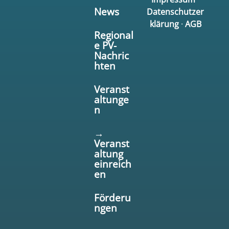
News
Datenschutzer
klärung
·
AGB
Regional
e PV-
Nachric
hten
Veranst
altunge
n
→
Veranst
altung
einreich
en
Förderu
ngen