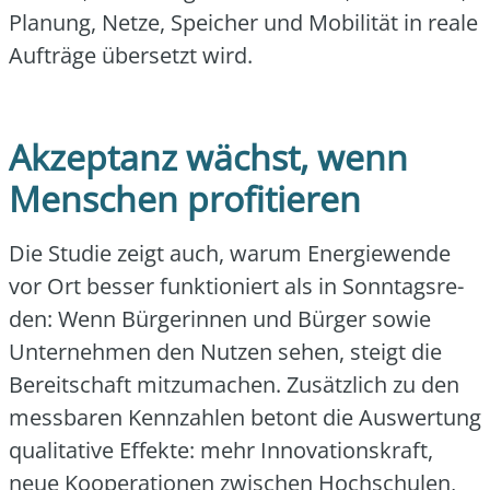
Pla­nung, Net­ze, Spei­cher und Mobi­li­tät in rea­le
Auf­trä­ge über­setzt wird.
Akzeptanz wächst, wenn
Menschen profitieren
Die Stu­die zeigt auch, war­um Ener­gie­wen­de
vor Ort bes­ser funk­tio­niert als in Sonn­tags­re­
den: Wenn Bür­ge­rin­nen und Bür­ger sowie
Unter­neh­men den Nut­zen sehen, steigt die
Bereit­schaft mit­zu­ma­chen. Zusätz­lich zu den
mess­ba­ren Kenn­zah­len betont die Aus­wer­tung
qua­li­ta­ti­ve Effek­te: mehr Inno­va­ti­ons­kraft,
neue Koope­ra­tio­nen zwi­schen Hoch­schu­len,