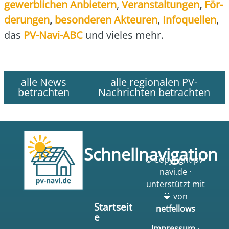
gewerb­li­chen Anbie­tern
,
Ver­an­stal­tun­gen
,
För­
de­run­gen
,
beson­de­ren Akteu­ren
,
Info­quel­len
,
das
PV-Navi-ABC
und vie­les mehr.
alle News
alle regionalen PV-
betrachten
Nachrichten betrachten
Schnellnavigation
© Copyright pv-
navi.de ·
unterstützt mit
💛 von
Startseit
netfellows
e
Impressum
·