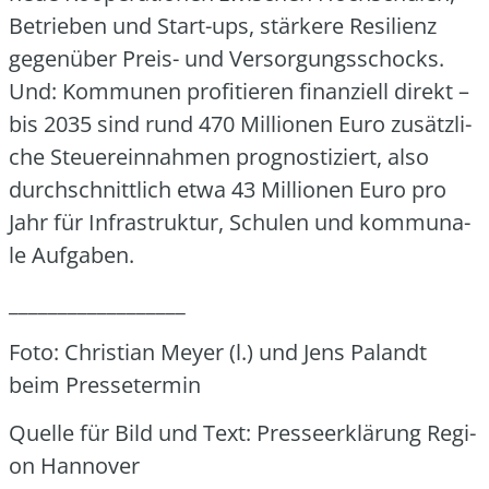
Betrie­ben und Start-ups, stär­ke­re Resi­li­enz
gegen­über Preis- und Ver­sor­gungs­schocks.
Und: Kom­mu­nen pro­fi­tie­ren finan­zi­ell direkt –
bis 2035 sind rund 470 Mil­lio­nen Euro zusätz­li­
che Steu­er­ein­nah­men pro­gnos­ti­ziert, also
durch­schnitt­lich etwa 43 Mil­lio­nen Euro pro
Jahr für Infra­struk­tur, Schu­len und kom­mu­na­
le Auf­ga­ben.
__________________
Foto: Chris­ti­an Mey­er (l.) und Jens Palandt
beim Pres­se­ter­min
Quel­le für Bild und Text: Pres­se­er­klä­rung Regi­
on Han­no­ver