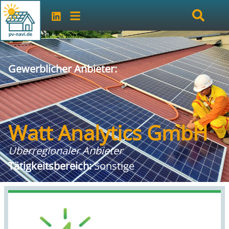
Gewerblicher Anbieter:
Watt Analytics GmbH
Überregionaler Anbieter
Tätigkeitsbereich:
Sonstige