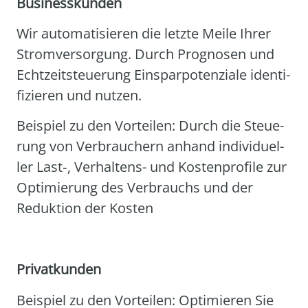
Busi­ness­kun­den
Wir auto­ma­ti­sie­ren die letz­te Mei­le Ihrer
Strom­ver­sor­gung. Durch Pro­gno­sen und
Echt­zeit­steue­rung Ein­spar­po­ten­zia­le iden­ti­
fi­zie­ren und nut­zen.
Bei­spiel zu den Vor­tei­len: Durch die Steue­
rung von Ver­brau­chern anhand indi­vi­du­el­
ler Last‑, Ver­hal­tens- und Kos­ten­pro­fi­le zur
Opti­mie­rung des Ver­brauchs und der
Reduk­ti­on der Kos­ten
Pri­vat­kun­den
Bei­spiel zu den Vor­tei­len: Opti­mie­ren Sie