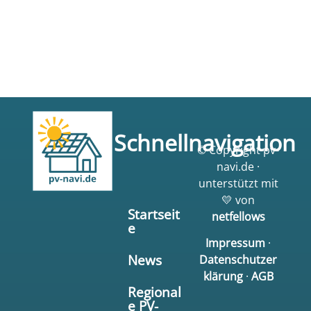
Schnellnavigation
© Copyright pv-
navi.de ·
unterstützt mit
💛 von
Startseit
netfellows
e
Impressum
·
News
Datenschutzer
klärung
·
AGB
Regional
e PV-