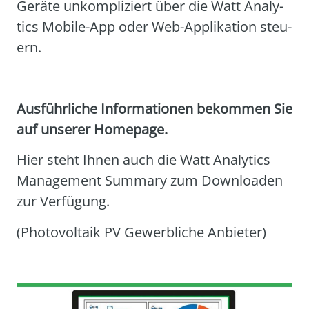
Gerä­te unkom­pli­ziert über die Watt Ana­ly­
tics Mobi­le-App oder Web-Appli­ka­ti­on steu­
ern.
Aus­führ­li­che Infor­ma­tio­nen bekom­men Sie
auf unse­rer Home­page.
Hier steht Ihnen auch die Watt Ana­ly­tics
Manage­ment Sum­ma­ry zum Down­loa­den
zur Ver­fü­gung.
(Pho­to­vol­ta­ik PV Gewerb­li­che Anbie­ter)