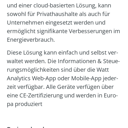
und einer cloud-basier­ten Lösung, kann
sowohl für Pri­vat­haus­hal­te als auch für
Unter­neh­men ein­ge­setzt wer­den und
ermög­licht signi­fi­kan­te Ver­bes­se­run­gen im
Ener­gie­ver­brauch.
Die­se Lösung kann ein­fach und selbst ver­
wal­tet wer­den. Die Infor­ma­tio­nen & Steue­
rungs­mög­lich­kei­ten sind über die Watt
Ana­ly­tics Web-App oder Mobi­le-App jeder­
zeit ver­füg­bar. Alle Gerä­te ver­fü­gen über
eine CE-Zer­ti­fi­zie­rung und wer­den in Euro­
pa pro­du­ziert