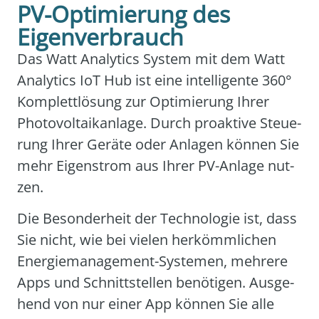
PV-Optimierung des
Eigenverbrauch
Das Watt Ana­ly­tics Sys­tem mit dem Watt
Ana­ly­tics IoT Hub ist eine intel­li­gen­te 360°
Kom­plett­lö­sung zur Opti­mie­rung Ihrer
Pho­to­vol­ta­ik­an­la­ge. Durch pro­ak­ti­ve Steue­
rung Ihrer Gerä­te oder Anla­gen kön­nen Sie
mehr Eigen­strom aus Ihrer PV-Anla­ge nut­
zen.
Die Beson­der­heit der Tech­no­lo­gie ist, dass
Sie nicht, wie bei vie­len her­kömm­li­chen
Ener­gie­ma­nage­ment-Sys­te­men, meh­re­re
Apps und Schnitt­stel­len benö­ti­gen. Aus­ge­
hend von nur einer App kön­nen Sie alle