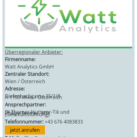
Überregionaler Anbieter:
Firmenname:
Watt Analytics GmbH
Zentraler Standort:
Wien / Österreich
Adresse:
Diefenbachgasse 35/1/8
A-1150 Wien / Österreich
Ansprechpartner:
DI Thomas Hutterer-Tik und
Philipp Steiner, MSc
(Geschäftsführung)
Telefonnummer:
+43 676 4083833
jetzt anrufen