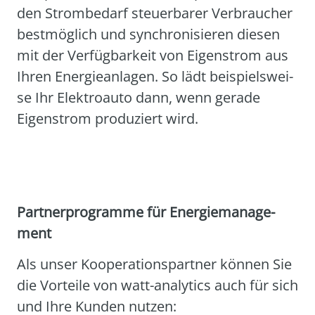
den Strom­be­darf steu­er­ba­rer Ver­brau­cher
best­mög­lich und syn­chro­ni­sie­ren die­sen
mit der Ver­füg­bar­keit von Eigen­strom aus
Ihren Ener­gie­an­la­gen. So lädt bei­spiels­wei­
se Ihr Elek­tro­au­to dann, wenn gera­de
Eigen­strom pro­du­ziert wird.
Part­ner­pro­gram­me für Ener­gie­ma­nage­
ment
Als unser Koope­ra­ti­ons­part­ner kön­nen Sie
die Vor­tei­le von watt-ana­ly­tics auch für sich
und Ihre Kun­den nut­zen: