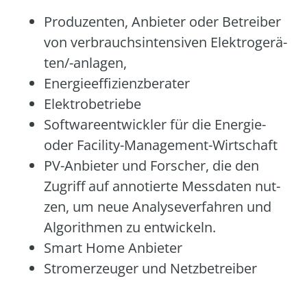
Pro­du­zen­ten, Anbie­ter oder Betrei­ber
von ver­brauchs­in­ten­si­ven Elek­tro­ge­rä­
te­n/-anla­gen,
Ener­gie­ef­fi­zi­enz­be­ra­ter
Elek­tro­be­trie­be
Soft­ware­ent­wick­ler für die Ener­gie-
oder Faci­li­ty-Manage­ment-Wirt­schaft
PV-Anbie­ter und For­scher, die den
Zugriff auf anno­tier­te Mess­da­ten nut­
zen, um neue Ana­ly­se­ver­fah­ren und
Algo­rith­men zu ent­wi­ckeln.
Smart Home Anbie­ter
Strom­erzeu­ger und Netz­be­trei­ber