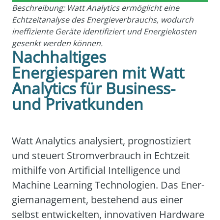
Beschreibung: Watt Analytics ermöglicht eine
Echtzeitanalyse des Energieverbrauchs, wodurch
ineffiziente Geräte identifiziert und Energiekosten
gesenkt werden können.
Nachhaltiges
Energiesparen mit Watt
Analytics für Business-
und Privatkunden
Watt Ana­ly­tics ana­ly­siert, pro­gnos­ti­ziert
und steu­ert Strom­ver­brauch in Echt­zeit
mit­hil­fe von Arti­fi­ci­al Intel­li­gence und
Machi­ne Lear­ning Tech­no­lo­gien. Das Ener­
gie­ma­nage­ment, bestehend aus einer
selbst ent­wi­ckel­ten, inno­va­ti­ven Hard­ware