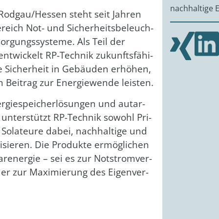
nachhaltige 
 Rodgau/Hessen steht seit Jah­ren
reich Not- und Sicher­heits­be­leuch­
sor­gungs­sys­te­me. Als Teil der
wi­ckelt RP-Tech­nik zukunfts­fä­hi­
ie Sicher­heit in Gebäu­den erhö­hen,
n Bei­trag zur Ener­gie­wen­de leis­ten.
r­gie­spei­cher­lö­sun­gen und aut­ar­
 unter­stützt RP-Tech­nik sowohl Pri­
e Sola­teu­re dabei, nach­hal­ti­ge und
­li­sie­ren. Die Pro­duk­te ermög­li­chen
ar­ener­gie – sei es zur Not­strom­ver­
 oder zur Maxi­mie­rung des Eigen­ver­