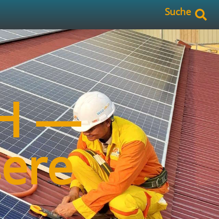
Suche
bH —
sere