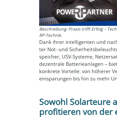
Beschreibung: Praxis trifft Erfolg – Tec
RP-Technik.
Dank ihrer intel­li­gen­ten und nach­
ter Not- und Sicher­heits­be­leuch­tu
spei­cher, USV-Sys­te­me, Netz­er­sa
dezen­tra­le Bat­te­rie­an­la­gen – 
kon­kre­te Vor­tei­le: von höhe­rer V
ein­spa­run­gen bis hin zu mehr Un
Sowohl Solarteure 
profitieren von der 