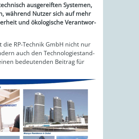
tech­nisch aus­ge­reif­ten Sys­te­men,
­sen, wäh­rend Nut­zer sich auf mehr
her­heit und öko­lo­gi­sche Ver­ant­wor­
ärkt die RP-Tech­nik GmbH nicht nur
son­dern auch den Tech­no­lo­gie­stand­
 einen bedeu­ten­den Bei­trag für