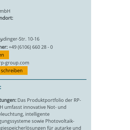
GmbH
ndort:
dinger-Str. 10-16
u
er:
+49 (6106) 660 28 - 0
en
rp-group.com
l schreiben
:
stungen:
Das Produktportfolio der RP-
 umfasst innovative Not- und
leuchtung, intelligente
ungssysteme sowie Photovoltaik-
rgiespeicherlösungen für autarke und