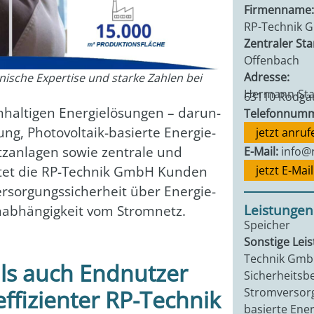
Firmenname:
RP-Technik 
Zentraler Sta
Offenbach
Adresse:
hnische Expertise und starke Zahlen bei
Hermann-Stau
63110 Rodga
hal­ti­gen Ener­gie­lö­sun­gen – dar­un­
Telefonnumm
ng, Pho­to­vol­ta­ik-basier­te Ener­gie­
jetzt anruf
tz­an­la­gen sowie zen­tra­le und
E-Mail:
info@
bie­tet die RP-Tech­nik GmbH Kun­den
jetzt E-Mai
er­sor­gungs­si­cher­heit über Ener­gie­
Leistungen
ab­hän­gig­keit vom Strom­netz.
Speicher
Sonstige Lei
Technik GmbH
als auch Endnutzer
Sicherheitsbe
Stromversorg
effizienter RP-Technik
basierte Ene