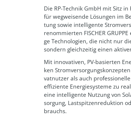
Die RP-Tech­nik GmbH mit Sitz in
für weg­wei­sen­de Lösun­gen im Be
tung sowie intel­li­gen­te Strom­ver­
renom­mier­ten FISCHER GRUPPE ent­
ge Tech­no­lo­gien, die nicht nur d
son­dern gleich­zei­tig einen akti­ve
Mit inno­va­ti­ven, PV-basier­ten Ene
ken Strom­ver­sor­gungs­kon­zep­ten
vat­nut­zer als auch pro­fes­sio­nel­l
effi­zi­en­te Ener­gie­sys­te­me zu rea
eine intel­li­gen­te Nut­zung von Sol
sor­gung, Last­spit­zen­re­duk­ti­on
brauchs.