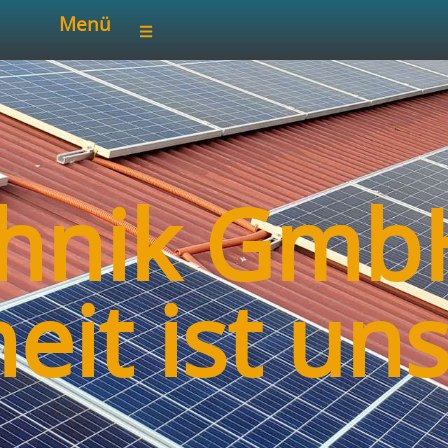
Menü
chnik Gm
eit ist un