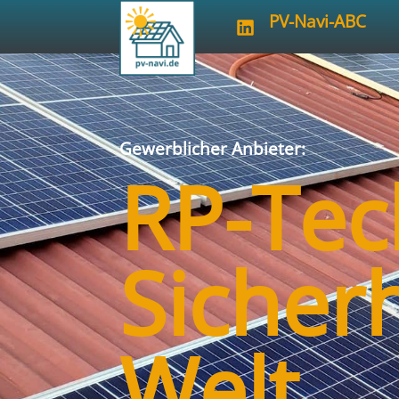
PV-Navi-ABC
Gewerblicher Anbieter:
RP-Te
Sicherh
Welt