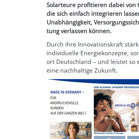
Solar­teu­re pro­fi­tie­ren dabei von 
die sich ein­fach inte­grie­ren las
Unab­hän­gig­keit, Ver­sor­gungs­si­c
tung ver­las­sen kön­nen.
Durch ihre Inno­va­ti­ons­kraft st
indi­vi­du­el­le Ener­gie­kon­zep­te, 
ort Deutsch­land – und leis­tet so
eine nach­hal­ti­ge Zukunft.