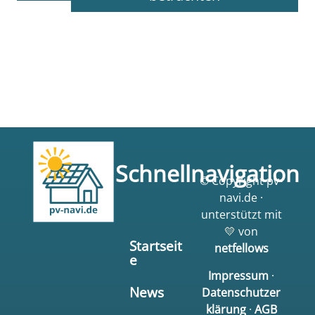
Schnellnavigation
© Copyright pv-
navi.de ·
unterstützt mit
💛 von
Startseit
netfellows
e
Impressum
·
News
Datenschutzer
klärung
·
AGB