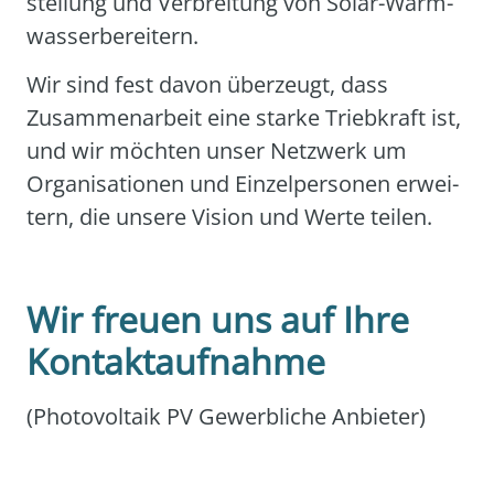
stel­lung und Ver­brei­tung von Solar-Warm­
was­ser­be­rei­tern.
Wir sind fest davon über­zeugt, dass
Zusam­men­ar­beit eine star­ke Trieb­kraft ist,
und wir möch­ten unser Netz­werk um
Orga­ni­sa­tio­nen und Ein­zel­per­so­nen erwei­
tern, die unse­re Visi­on und Wer­te tei­len.
Wir freuen uns auf Ihre
Kontaktaufnahme
(Pho­to­vol­ta­ik PV Gewerb­li­che Anbie­ter)