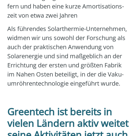
fern und haben eine kur­ze Amor­ti­sa­ti­ons­
zeit von etwa zwei Jah­ren
Als füh­ren­des Solar­ther­mie-Unter­neh­men,
wid­men wir uns sowohl der For­schung als
auch der prak­ti­schen Anwen­dung von
Solar­ener­gie und sind maß­geb­lich an der
Errich­tung der ers­ten und größ­ten Fabrik
im Nahen Osten betei­ligt, in der die Vaku­
um­röh­ren­tech­no­lo­gie ein­ge­führt wur­de.
Greentech ist bereits in
vielen Ländern aktiv weitet
seine Aktivitäten jetzt auch