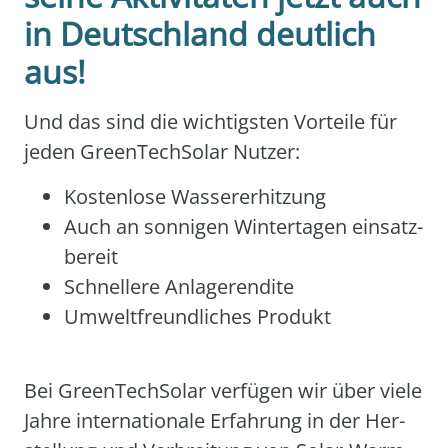
in Deutschland deutlich
aus!
Und das sind die wich­tigs­ten Vor­tei­le für
jeden Gre­enTechS­o­lar Nut­zer:
Kos­ten­lo­se Was­se­r­er­hit­zung
Auch an son­ni­gen Win­ter­ta­gen ein­satz­
be­reit
Schnel­le­re Anla­ge­ren­di­te
Umwelt­freund­li­ches Pro­dukt
Bei Gre­enTechS­o­lar ver­fü­gen wir über vie­le
Jah­re inter­na­tio­na­le Erfah­rung in der Her­