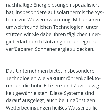
nach­hal­ti­ge Ener­gie­lö­sun­gen spe­zia­li­siert
hat, ins­be­son­de­re auf solar­ther­mi­sche Sys­
te­me zur Was­se­r­er­wär­mung. Mit unse­ren
umwelt­freund­li­chen Tech­no­lo­gien, unter­
stüt­zen wir Sie dabei Ihren täg­li­chen Ener­
gie­be­darf durch Nut­zung der unbe­grenzt
ver­füg­ba­ren Son­nen­en­er­gie zu decken.
Das Unter­neh­men bie­tet ins­be­son­de­re
Tech­no­lo­gien wie Vaku­um­röh­ren­kol­lek­to­
ren an, die hohe Effi­zi­enz und Zuver­läs­sig­
keit gewähr­leis­ten. Die­se Sys­te­me sind
dar­auf aus­ge­legt, auch bei ungüns­ti­gen
Wet­ter­be­din­gun­gen hei­ßes Was­ser zu lie­