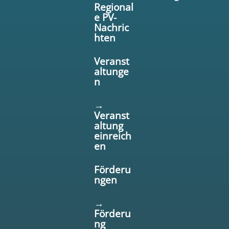
Regional
e PV-
Nachric
hten
Veranst
altunge
n
→
Veranst
altung
einreich
en
Förderu
ngen
→
Förderu
ng