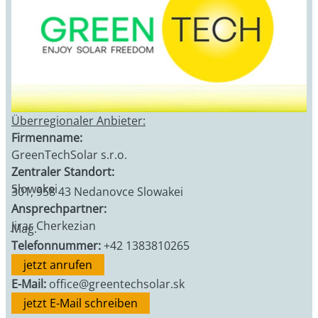
Überregionaler Anbieter:
Firmenname:
GreenTechSolar s.r.o.
Zentraler Standort:
Slowakei
301, 958 43 Nedanovce Slowakei
Ansprechpartner:
Jirar Cherkezian
Mag.
Telefonnummer:
+42 1383810265
jetzt anrufen
E-Mail:
office@greentechsolar.sk
jetzt E-Mail schreiben