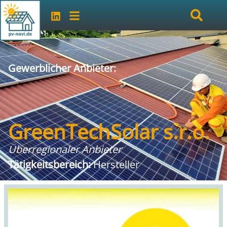
Gewerblicher Anbieter:
GreenTechSolar s.r.o.
Überregionaler Anbieter
Tätigkeitsbereich:
Hersteller