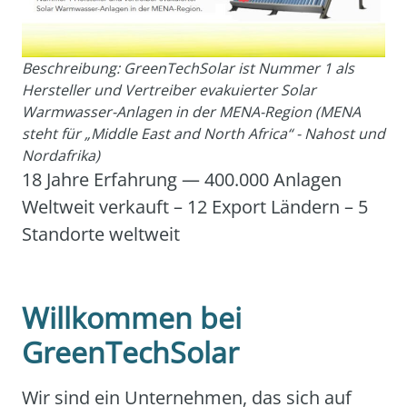
Beschreibung: GreenTechSolar ist Nummer 1 als
Hersteller und Vertreiber evakuierter Solar
Warmwasser-Anlagen in der MENA-Region (MENA
steht für „Middle East and North Africa“ - Nahost und
Nordafrika)
18 Jah­re Erfah­rung — 400.000 Anla­gen
Welt­weit ver­kauft – 12 Export Län­dern – 5
Stand­or­te welt­weit
Willkommen bei
GreenTechSolar
Wir sind ein Unter­neh­men, das sich auf