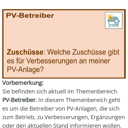
Vor­be­mer­kung:
Sie befin­den sich aktu­ell im The­men­be­reich
PV-Betrei­ber.
In die­sem The­men­be­reich geht
es um die Betrei­ber von PV-Anla­gen, die sich
zum Betrieb, zu Ver­bes­se­run­gen, Ergän­zun­gen
oder den aktu­el­len Stand infor­mie­ren wol­len.