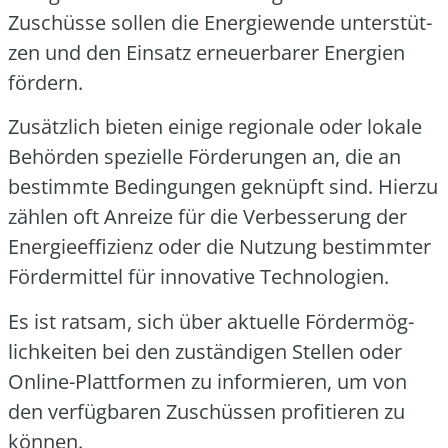
Zuschüs­se sol­len die Ener­gie­wen­de unter­stüt­
zen und den Ein­satz erneu­er­ba­rer Ener­gien
för­dern.
Zusätz­lich bie­ten eini­ge regio­na­le oder loka­le
Behör­den spe­zi­el­le För­de­run­gen an, die an
bestimm­te Bedin­gun­gen geknüpft sind. Hier­zu
zäh­len oft Anrei­ze für die Ver­bes­se­rung der
Ener­gie­ef­fi­zi­enz oder die Nut­zung bestimm­ter
För­der­mit­tel für inno­va­ti­ve Tech­no­lo­gien.
Es ist rat­sam, sich über aktu­el­le För­der­mög­
lich­kei­ten bei den zustän­di­gen Stel­len oder
Online-Platt­for­men zu infor­mie­ren, um von
den ver­füg­ba­ren Zuschüs­sen pro­fi­tie­ren zu
kön­nen.