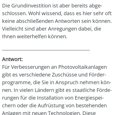
Die Grund­in­ves­ti­ti­on ist aber bereits abge­
schlos­sen. Wohl wis­send, dass es hier sehr oft
kei­ne abschlie­ßen­den Ant­wor­ten sein kön­nen.
Viel­leicht sind aber Anre­gun­gen dabei, die
Ihnen wei­ter­hel­fen kön­nen.
______________________________________
Ant­wort:
Für Ver­bes­se­run­gen an Pho­to­vol­ta­ik­an­la­gen
gibt es ver­schie­de­ne Zuschüs­se und För­der­
pro­gram­me, die Sie in Anspruch neh­men kön­
nen. In vie­len Län­dern gibt es staat­li­che För­de­
run­gen für die Instal­la­ti­on von Ener­gie­spei­
chern oder die Auf­rüs­tung von bestehen­den
Anla­gen mit neu­en Tech­no­lo­gien. Die­se