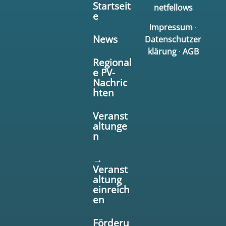
Startseit
netfellows
e
Impressum
·
News
Datenschutzer
klärung
·
AGB
Regional
e PV-
Nachric
hten
Veranst
altunge
n
→
Veranst
altung
einreich
en
Förderu