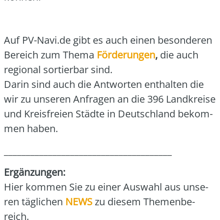
Auf PV-Navi.de gibt es auch einen beson­de­ren
Bereich zum The­ma
För­de­run­gen
,
die auch
regio­nal sor­tier­bar sind.
Dar­in sind auch die Ant­wor­ten ent­hal­ten die
wir zu unse­ren Anfra­gen an die 396 Land­krei­se
und Kreis­frei­en Städ­te in Deutsch­land bekom­
men haben.
______________________________________
Ergän­zun­gen:
Hier kom­men Sie zu einer Aus­wahl aus unse­
ren täg­li­chen
NEWS
zu die­sem The­men­be­
reich.