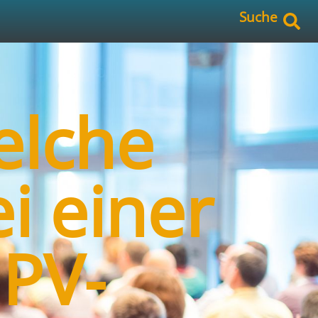
Suche
elche
ei einer
 PV-