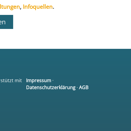
l­tun­gen
,
Info­quel­len
.
en
rstützt mit
Impressum
·
Datenschutzerklärung
·
AGB