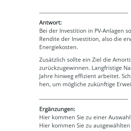
______________________________________
Ant­wort:
Bei der Inves­ti­ti­on in PV-Anla­gen s
Ren­di­te der Inves­ti­ti­on, also die e
Ener­gie­kos­ten.
Zusätz­lich soll­te ein Ziel die Amor­ti­
zurück­zu­ge­win­nen. Lang­fris­ti­ge Na
Jah­re hin­weg effi­zi­ent arbei­tet. Schl
hen, um mög­li­che zukünf­ti­ge Erwei
______________________________________
Ergän­zun­gen:
Hier kom­men Sie zu einer Aus­wahl 
Hier kom­men Sie zu aus­ge­wähl­ten