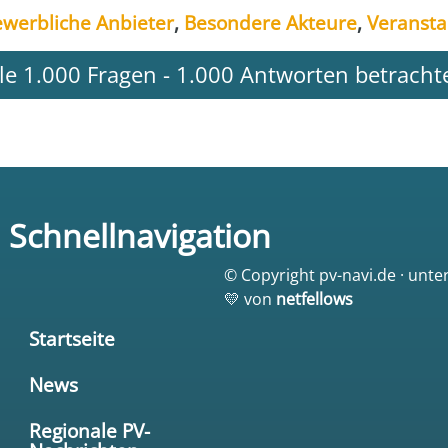
werb­li­che Anbie­ter
,
Beson­de­re Akteu­re
,
Ver­an­sta
lle 1.000 Fragen - 1.000 Antworten betracht
Schnellnavigation
© Copyright pv-navi.de · unte
💛 von
netfellows
Startseite
News
Regionale PV-