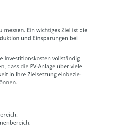
u mes­sen. Ein wich­ti­ges Ziel ist die
o­duk­ti­on und Ein­spa­run­gen bei
Inves­ti­ti­ons­kos­ten voll­stän­dig
l­len, dass die PV-Anla­ge über vie­le
­keit in Ihre Ziel­set­zung ein­be­zie­
kön­nen.
e­reich.
men­be­reich.