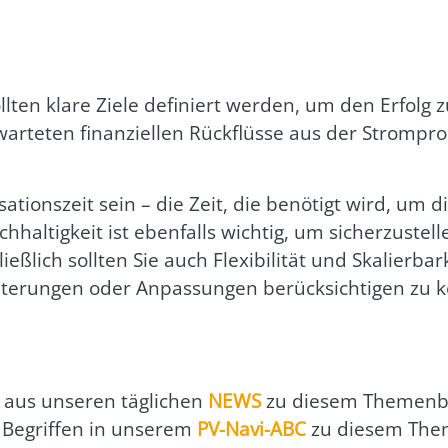
oll­ten kla­re Zie­le defi­niert wer­den, um den Erfolg z
rwar­te­ten finan­zi­el­len Rück­flüs­se aus der Strom­pr
sa­ti­ons­zeit sein – die Zeit, die benö­tigt wird, um die 
ch­hal­tig­keit ist eben­falls wich­tig, um sicher­zu­ste
ieß­lich soll­ten Sie auch Fle­xi­bi­li­tät und Ska­lier­bar
­te­run­gen oder Anpas­sun­gen berück­sich­ti­gen zu 
aus unse­ren täg­li­chen
NEWS
zu die­sem The­men­b
 Begrif­fen in unse­rem
PV-Navi-ABC
zu die­sem The­