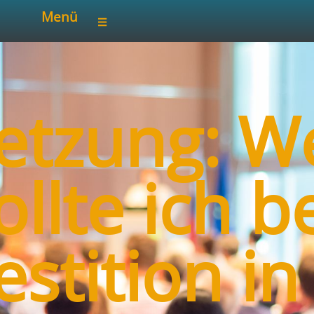
Menü
setzung: W
ollte ich b
estition in