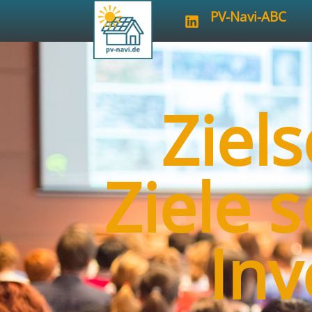
PV-Navi-ABC
Ziel
Ziele s
Inv