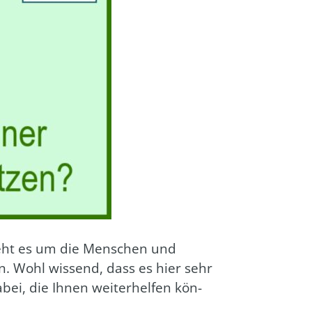
geht es um die Men­schen und
len. Wohl wis­send, dass es hier sehr
bei, die Ihnen wei­ter­hel­fen kön­