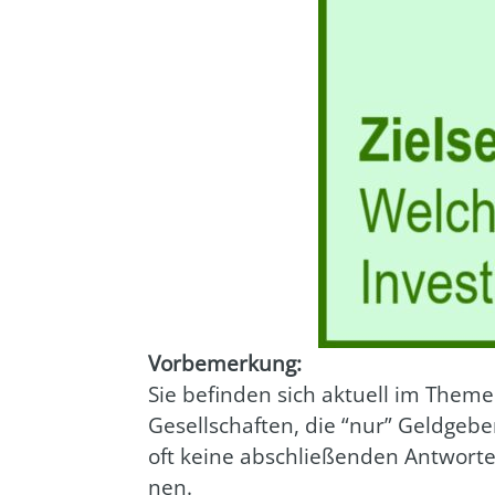
Vor­be­mer­kung:
Sie befin­den sich aktu­ell im The­me
Gesell­schaf­ten, die “nur” Geld­ge­b
oft kei­ne abschlie­ßen­den Ant­wor­t
nen.