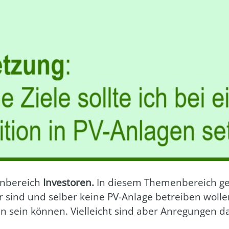
n­be­reich
Inves­to­ren.
In die­sem The­men­be­reich 
er sind und sel­ber kei­ne PV-Anla­ge betrei­ben wol­
en sein kön­nen. Viel­leicht sind aber Anre­gun­gen da