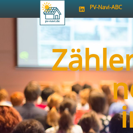
PV-Navi-ABC
Zähler
n
i