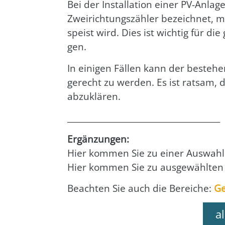
Bei der Instal­la­ti­on einer PV-Anla­ge
Zwei­rich­tungs­zäh­ler bezeich­net,
speist wird. Dies ist wich­tig für di
gen.
In eini­gen Fäl­len kann der bestehe
gerecht zu wer­den. Es ist rat­sam, di
abzu­klä­ren.
______________________________________
Ergän­zun­gen:
Hier kom­men Sie zu einer Aus­wahl 
Hier kom­men Sie zu aus­ge­wähl­ten
Beach­ten Sie auch die Berei­che:
Ge
a