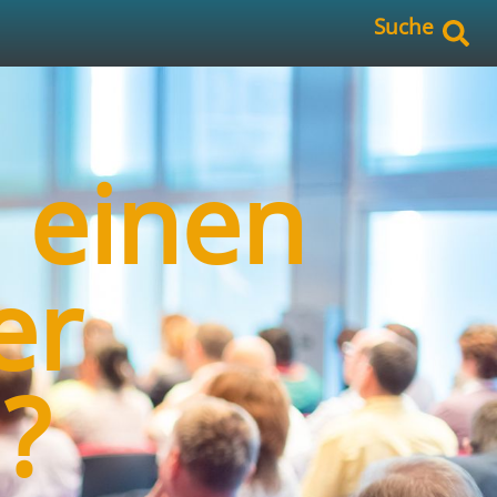
Suche
h einen
er
n?