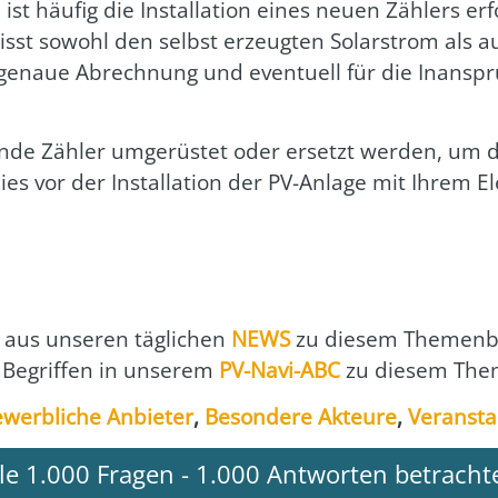
 ist häu­fig die Instal­la­ti­on eines neu­en Zäh­lers er
 misst sowohl den selbst erzeug­ten Solar­strom als 
e genaue Abrech­nung und even­tu­ell für die Inan­spru
n­de Zäh­ler umge­rüs­tet oder ersetzt wer­den, um 
es vor der Instal­la­ti­on der PV-Anla­ge mit Ihrem Elek
aus unse­ren täg­li­chen
NEWS
zu die­sem The­men­b
 Begrif­fen in unse­rem
PV-Navi-ABC
zu die­sem The­
werb­li­che Anbie­ter
,
Beson­de­re Akteu­re
,
Ver­an­sta
lle 1.000 Fragen - 1.000 Antworten betracht