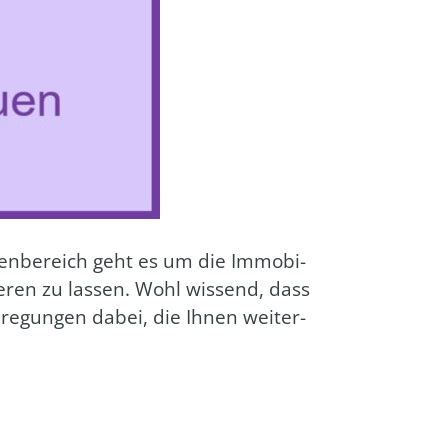
en­be­reich geht es um die Immo­bi­
lie­ren zu las­sen. Wohl wis­send, dass
nre­gun­gen dabei, die Ihnen wei­ter­