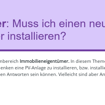
n­be­reich
Immo­bi­li­en­ei­gen­tü­mer.
In die­sem The­m
­den­ken eine PV-Anla­ge zu instal­lie­ren, bzw. instal­
den Ant­wor­ten sein kön­nen. Viel­leicht sind aber A