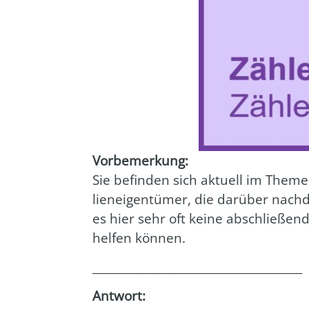
Vor­be­mer­kung:
Sie befin­den sich aktu­ell im The­me
li­en­ei­gen­tü­mer, die dar­über nach
es hier sehr oft kei­ne abschlie­ßen­
hel­fen kön­nen.
______________________________________
Ant­wort: