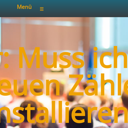
Menü
: Muss ic
euen Zähl
nstalliere