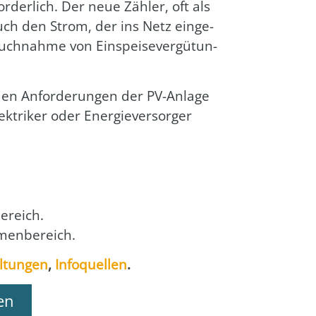
for­der­lich. Der neue Zäh­ler, oft als
auch den Strom, der ins Netz ein­ge­
ch­nah­me von Ein­spei­se­ver­gü­tun­
den Anfor­de­run­gen der PV-Anla­ge
­tri­ker oder Ener­gie­ver­sor­ger
e­reich.
men­be­reich.
l­tun­gen
,
Info­quel­len
.
en