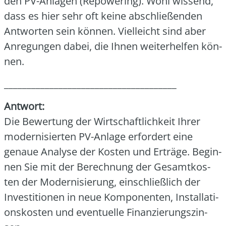
den PV-Anla­gen (Repowe­ring). Wohl wis­send,
dass es hier sehr oft kei­ne abschlie­ßen­den
Ant­wor­ten sein kön­nen. Viel­leicht sind aber
Anre­gun­gen dabei, die Ihnen wei­ter­hel­fen kön­
nen.
______________________________________
Ant­wort:
Die Bewer­tung der Wirt­schaft­lich­keit Ihrer
moder­ni­sier­ten PV-Anla­ge erfor­dert eine
genaue Ana­ly­se der Kos­ten und Erträ­ge. Begin­
nen Sie mit der Berech­nung der Gesamt­kos­
ten der Moder­ni­sie­rung, ein­schließ­lich der
Inves­ti­tio­nen in neue Kom­po­nen­ten, Instal­la­ti­
ons­kos­ten und even­tu­el­le Finan­zie­rungs­zin­