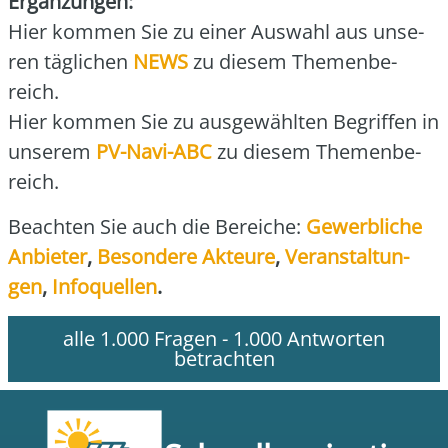
Ergän­zun­gen:
Hier kom­men Sie zu einer Aus­wahl aus unse­
ren täg­li­chen
NEWS
zu die­sem The­men­be­
reich.
Hier kom­men Sie zu aus­ge­wähl­ten Begrif­fen in
unse­rem
PV-Navi-ABC
zu die­sem The­men­be­
reich.
Beach­ten Sie auch die Berei­che:
Gewerb­li­che
Anbie­ter
,
Beson­de­re Akteu­re
,
Ver­an­stal­tun­
gen
,
Info­quel­len
.
alle 1.000 Fragen - 1.000 Antworten
betrachten