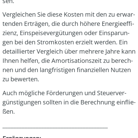
sen.
Ver­glei­chen Sie die­se Kos­ten mit den zu erwar­
ten­den Erträ­gen, die durch höhe­re Ener­gie­ef­fi­
zi­enz, Ein­spei­se­ver­gü­tun­gen oder Ein­spa­run­
gen bei den Strom­kos­ten erzielt wer­den. Ein
detail­lier­ter Ver­gleich über meh­re­re Jah­re kann
Ihnen hel­fen, die Amor­ti­sa­ti­ons­zeit zu berech­
nen und den lang­fris­ti­gen finan­zi­el­len Nut­zen
zu bewer­ten.
Auch mög­li­che För­de­run­gen und Steu­er­ver­
güns­ti­gun­gen soll­ten in die Berech­nung ein­flie­
ßen.
______________________________________