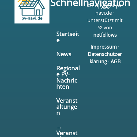
Schnellnavigation
© Copyright pv-
navi.de ·
unterstützt mit
💛 von
Startseit
netfellows
e
Impressum
·
News
Datenschutzer
klärung
·
AGB
Regional
e PV-
Nachric
hten
Veranst
altunge
n
→
Veranst