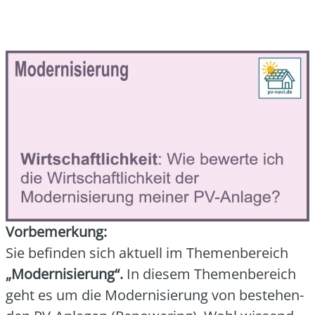
Vor­be­mer­kung:
Sie befin­den sich aktu­ell im The­men­be­reich
„Moder­ni­sie­rung“.
In die­sem The­men­be­reich
geht es um die Moder­ni­sie­rung von bestehen­