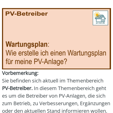
Vor­be­mer­kung:
Sie befin­den sich aktu­ell im The­men­be­reich
PV-Betrei­ber.
In die­sem The­men­be­reich geht
es um die Betrei­ber von PV-Anla­gen, die sich
zum Betrieb, zu Ver­bes­se­run­gen, Ergän­zun­gen
oder den aktu­el­len Stand infor­mie­ren wol­len.