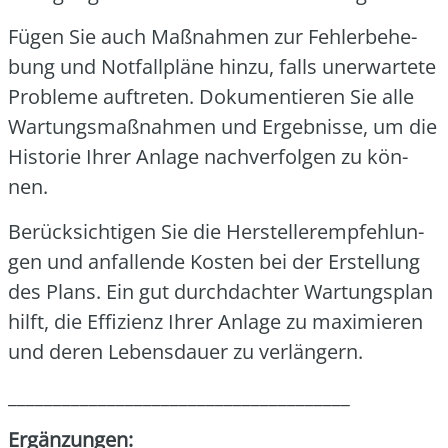
Fügen Sie auch Maß­nah­men zur Feh­ler­be­he­
bung und Not­fall­plä­ne hin­zu, falls uner­war­te­te
Pro­ble­me auf­tre­ten. Doku­men­tie­ren Sie alle
War­tungs­maß­nah­men und Ergeb­nis­se, um die
His­to­rie Ihrer Anla­ge nach­ver­fol­gen zu kön­
nen.
Berück­sich­ti­gen Sie die Her­stel­ler­emp­feh­lun­
gen und anfal­len­de Kos­ten bei der Erstel­lung
des Plans. Ein gut durch­dach­ter War­tungs­plan
hilft, die Effi­zi­enz Ihrer Anla­ge zu maxi­mie­ren
und deren Lebens­dau­er zu ver­län­gern.
______________________________________
Ergän­zun­gen: