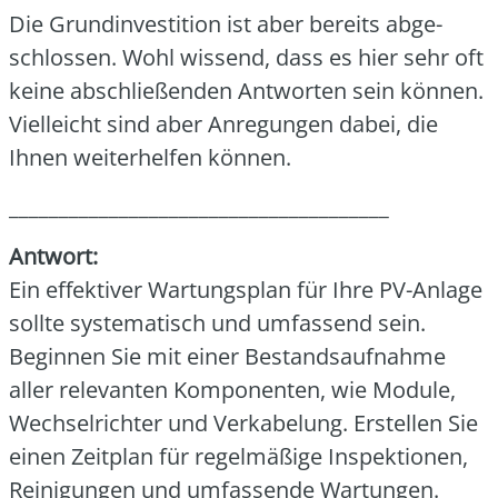
Die Grund­in­ves­ti­ti­on ist aber bereits abge­
schlos­sen. Wohl wis­send, dass es hier sehr oft
kei­ne abschlie­ßen­den Ant­wor­ten sein kön­nen.
Viel­leicht sind aber Anre­gun­gen dabei, die
Ihnen wei­ter­hel­fen kön­nen.
______________________________________
Ant­wort:
Ein effek­ti­ver War­tungs­plan für Ihre PV-Anla­ge
soll­te sys­te­ma­tisch und umfas­send sein.
Begin­nen Sie mit einer Bestands­auf­nah­me
aller rele­van­ten Kom­po­nen­ten, wie Modu­le,
Wech­sel­rich­ter und Ver­ka­be­lung. Erstel­len Sie
einen Zeit­plan für regel­mä­ßi­ge Inspek­tio­nen,
Rei­ni­gun­gen und umfas­sen­de War­tun­gen.