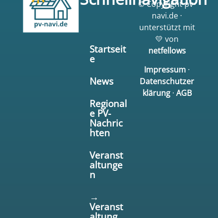
© Copyright pv-
navi.de ·
unterstützt mit
💛 von
Startseit
netfellows
e
Impressum
·
News
Datenschutzer
klärung
·
AGB
Regional
e PV-
Nachric
hten
Veranst
altunge
n
→
Veranst
altung