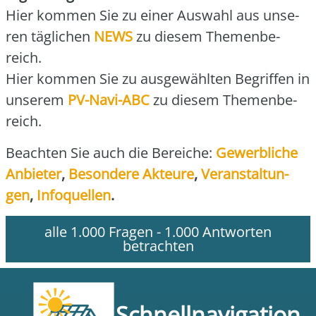
Hier kom­men Sie zu einer Aus­wahl aus unse­
ren täg­li­chen
NEWS
zu die­sem The­men­be­
reich.
Hier kom­men Sie zu aus­ge­wähl­ten Begrif­fen in
unse­rem
PV-Navi-ABC
zu die­sem The­men­be­
reich.
Beach­ten Sie auch die Berei­che:
Gewerb­li­che
Anbie­ter
,
Beson­de­re Akteu­re
,
Ver­an­stal­tun­
gen
,
Info­quel­len
.
alle 1.000 Fragen - 1.000 Antworten
betrachten
Schnellnavigation