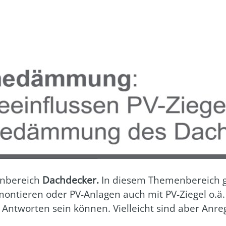
n­be­reich
Dach­de­cker.
In die­sem The­men­be­reich
on­tie­ren oder PV-Anla­gen auch mit PV-Zie­gel o.ä.
 Ant­wor­ten sein kön­nen. Viel­leicht sind aber Anre­