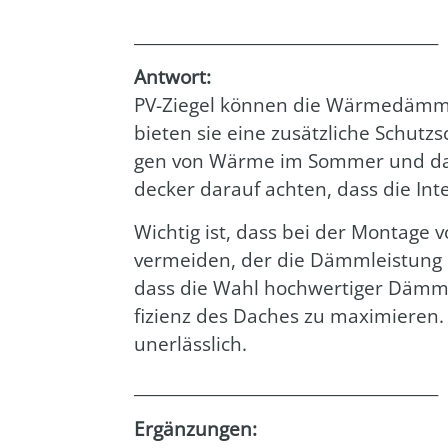
______________________________________
Ant­wort:
PV-Zie­gel kön­nen die Wär­me­däm­mu
bie­ten sie eine zusätz­li­che Schutz
gen von Wär­me im Som­mer und das 
de­cker dar­auf ach­ten, dass die Int
Wich­tig ist, dass bei der Mon­ta­ge v
ver­mei­den, der die Dämm­leis­tung b
dass die Wahl hoch­wer­ti­ger Dämm­ma­
fi­zi­enz des Daches zu maxi­mie­ren.
uner­läss­lich.
______________________________________
Ergän­zun­gen: