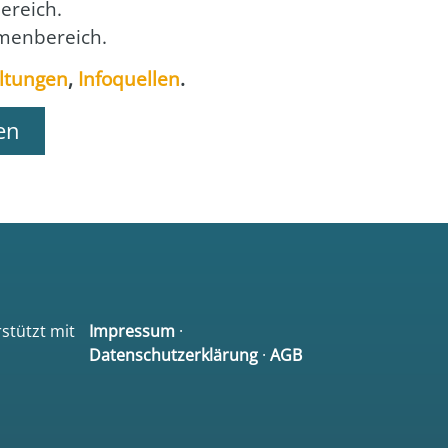
e­reich.
men­be­reich.
l­tun­gen
,
Info­quel­len
.
en
rstützt mit
Impressum
·
Datenschutzerklärung
·
AGB