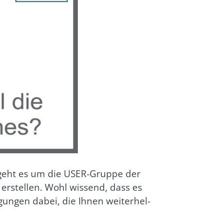
 geht es um die USER-Grup­pe der
 erstel­len. Wohl wis­send, dass es
gun­gen dabei, die Ihnen wei­ter­hel­