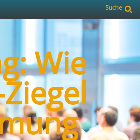
Suche
: Wie
-Ziegel
mmung