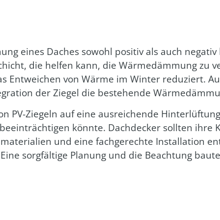
ng eines Daches sowohl posi­tiv als auch nega­tiv b
­schicht, die hel­fen kann, die Wär­me­däm­mung zu ve
Ent­wei­chen von Wär­me im Win­ter redu­ziert. Auf
e­gra­ti­on der Zie­gel die bestehen­de Wär­me­däm­mu
on PV-Zie­geln auf eine aus­rei­chen­de Hin­ter­lüf­tun
eein­träch­ti­gen könn­te. Dach­de­cker soll­ten ihre
te­ria­li­en und eine fach­ge­rech­te Instal­la­ti­on e
 Eine sorg­fäl­ti­ge Pla­nung und die Beach­tung bau­te