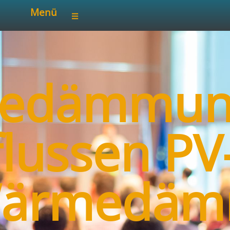
Menü
edämmung
lussen PV
Wärmedä