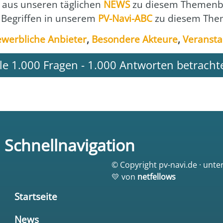
aus unse­ren täg­li­chen
NEWS
zu die­sem The­men­b
 Begrif­fen in unse­rem
PV-Navi-ABC
zu die­sem The­
werb­li­che Anbie­ter
,
Beson­de­re Akteu­re
,
Ver­an­sta
lle 1.000 Fragen - 1.000 Antworten betracht
Schnellnavigation
© Copyright pv-navi.de · unte
💛 von
netfellows
Startseite
News