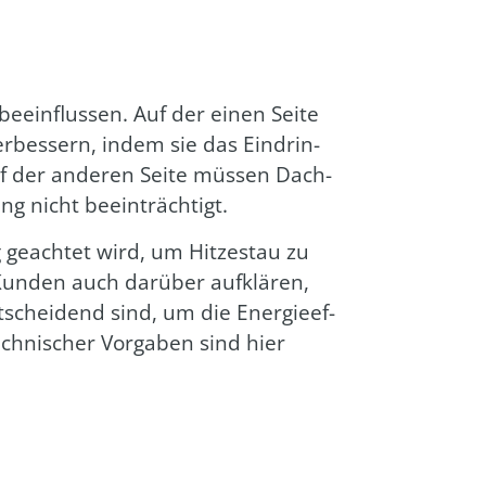
eein­flus­sen. Auf der einen Sei­te
r­bes­sern, indem sie das Ein­drin­
 der ande­ren Sei­te müs­sen Dach­
ng nicht beein­träch­tigt.
g geach­tet wird, um Hit­ze­stau zu
 Kun­den auch dar­über auf­klä­ren,
nt­schei­dend sind, um die Ener­gie­ef­
ch­ni­scher Vor­ga­ben sind hier