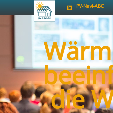
PV-Navi-ABC
Wärm
beeinf
die 