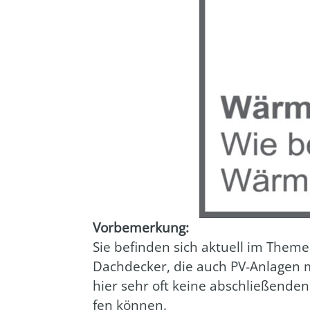
Vor­be­mer­kung:
Sie befin­den sich aktu­ell im The­me
Dach­de­cker, die auch PV-Anla­gen m
hier sehr oft kei­ne abschlie­ßen­den
fen kön­nen.