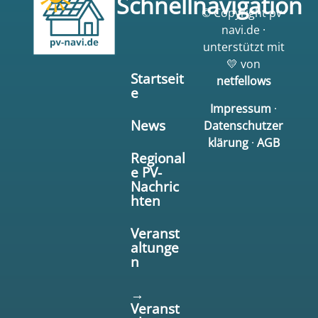
Schnellnavigation
© Copyright pv-
navi.de ·
unterstützt mit
💛 von
Startseit
netfellows
e
Impressum
·
News
Datenschutzer
klärung
·
AGB
Regional
e PV-
Nachric
hten
Veranst
altunge
n
→
Veranst