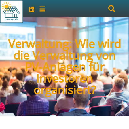
Verwaltung: Wie wird
die Verwaltung von
PV-Anlagen für
Investoren
organisiert?