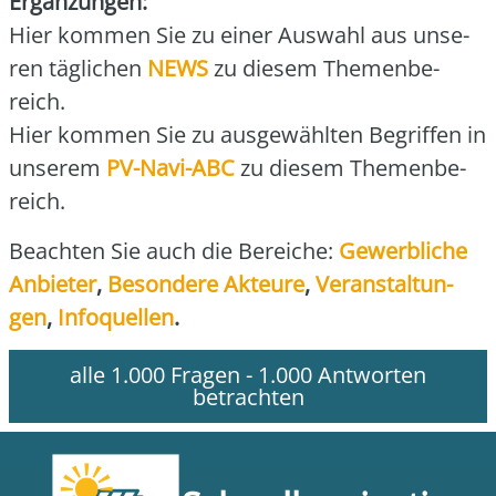
Ergän­zun­gen:
Hier kom­men Sie zu einer Aus­wahl aus unse­
ren täg­li­chen
NEWS
zu die­sem The­men­be­
reich.
Hier kom­men Sie zu aus­ge­wähl­ten Begrif­fen in
unse­rem
PV-Navi-ABC
zu die­sem The­men­be­
reich.
Beach­ten Sie auch die Berei­che:
Gewerb­li­che
Anbie­ter
,
Beson­de­re Akteu­re
,
Ver­an­stal­tun­
gen
,
Info­quel­len
.
alle 1.000 Fragen - 1.000 Antworten
betrachten