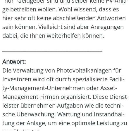
“nur” Geld­ge­ber sind und sel­ber kei­ne PV-Anla­
ge betrei­ben wol­len. Wohl wis­send, dass es
hier sehr oft kei­ne abschlie­ßen­den Ant­wor­ten
sein kön­nen. Viel­leicht sind aber Anre­gun­gen
dabei, die Ihnen wei­ter­hel­fen kön­nen.
______________________________________
Ant­wort:
Die Ver­wal­tung von Pho­to­vol­ta­ik­an­la­gen für
Inves­to­ren wird oft durch spe­zia­li­sier­te Faci­li­
ty-Manage­ment-Unter­neh­men oder Asset-
Manage­ment-Fir­men orga­ni­siert. Die­se Dienst­
leis­ter über­neh­men Auf­ga­ben wie die tech­ni­
sche Über­wa­chung, War­tung und Instand­hal­
tung der Anla­ge, um eine opti­ma­le Leis­tung zu