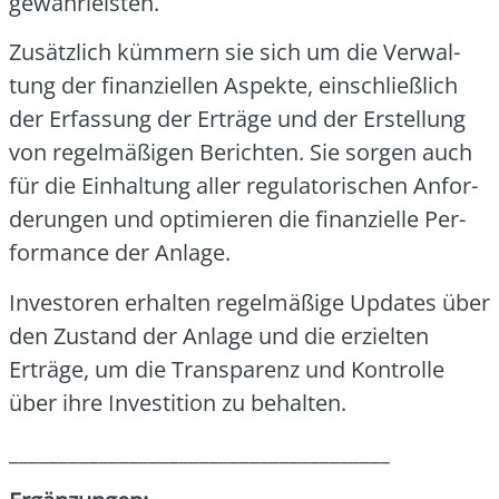
gewähr­leis­ten.
Zusätz­lich küm­mern sie sich um die Ver­wal­
tung der finan­zi­el­len Aspek­te, ein­schließ­lich
der Erfas­sung der Erträ­ge und der Erstel­lung
von regel­mä­ßi­gen Berich­ten. Sie sor­gen auch
für die Ein­hal­tung aller regu­la­to­ri­schen Anfor­
de­run­gen und opti­mie­ren die finan­zi­el­le Per­
for­mance der Anla­ge.
Inves­to­ren erhal­ten regel­mä­ßi­ge Updates über
den Zustand der Anla­ge und die erziel­ten
Erträ­ge, um die Trans­pa­renz und Kon­trol­le
über ihre Inves­ti­ti­on zu behal­ten.
______________________________________