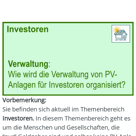
Vor­be­mer­kung:
Sie befin­den sich aktu­ell im The­men­be­reich
Inves­to­ren.
In die­sem The­men­be­reich geht es
um die Men­schen und Gesell­schaf­ten, die