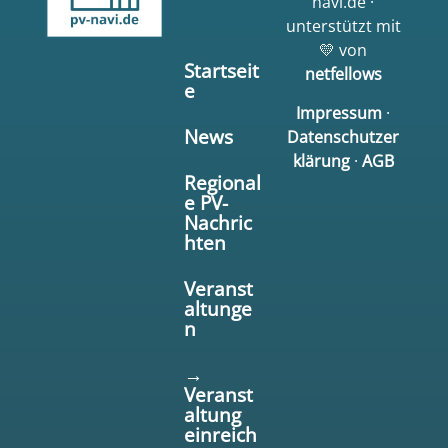
navi.de ·
unterstützt mit
💛 von
Startseit
netfellows
e
Impressum
·
News
Datenschutzer
klärung
·
AGB
Regional
e PV-
Nachric
hten
Veranst
altunge
n
→
Veranst
altung
einreich