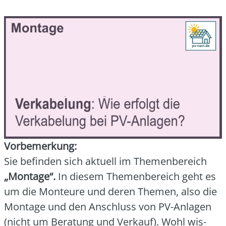
Vor­be­mer­kung:
Sie befin­den sich aktu­ell im The­men­be­reich
„Mon­ta­ge“.
In die­sem The­men­be­reich geht es
um die Mon­teu­re und deren The­men, also die
Mon­ta­ge und den Anschluss von PV-Anla­gen
(nicht um Bera­tung und Ver­kauf). Wohl wis­