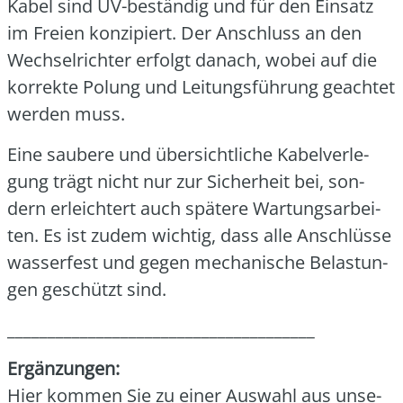
Kabel sind UV-bestän­dig und für den Ein­satz
im Frei­en kon­zi­piert. Der Anschluss an den
Wech­sel­rich­ter erfolgt danach, wobei auf die
kor­rek­te Polung und Lei­tungs­füh­rung geach­tet
wer­den muss.
Eine sau­be­re und über­sicht­li­che Kabel­ver­le­
gung trägt nicht nur zur Sicher­heit bei, son­
dern erleich­tert auch spä­te­re War­tungs­ar­bei­
ten. Es ist zudem wich­tig, dass alle Anschlüs­se
was­ser­fest und gegen mecha­ni­sche Belas­tun­
gen geschützt sind.
______________________________________
Ergän­zun­gen:
Hier kom­men Sie zu einer Aus­wahl aus unse­