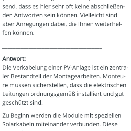
send, dass es hier sehr oft kei­ne abschlie­ßen­
den Ant­wor­ten sein kön­nen. Viel­leicht sind
aber Anre­gun­gen dabei, die Ihnen wei­ter­hel­
fen kön­nen.
______________________________________
Ant­wort:
Die Ver­ka­be­lung einer PV-Anla­ge ist ein zen­tra­
ler Bestand­teil der Mon­ta­ge­ar­bei­ten. Mon­teu­
re müs­sen sicher­stel­len, dass die elek­tri­schen
Lei­tun­gen ord­nungs­ge­mäß instal­liert und gut
geschützt sind.
Zu Beginn wer­den die Modu­le mit spe­zi­el­len
Solar­ka­beln mit­ein­an­der ver­bun­den. Die­se