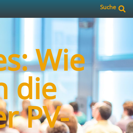
Suche
s: Wie
h die
r PV-