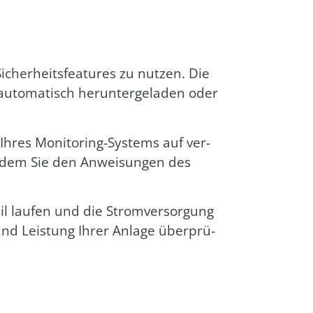
cher­heits­fea­tures zu nut­zen. Die
to­ma­tisch her­un­ter­ge­la­den oder
 Ihres Moni­to­ring-Sys­tems auf ver­
indem Sie den Anwei­sun­gen des
il lau­fen und die Strom­ver­sor­gung
und Leis­tung Ihrer Anla­ge über­prü­