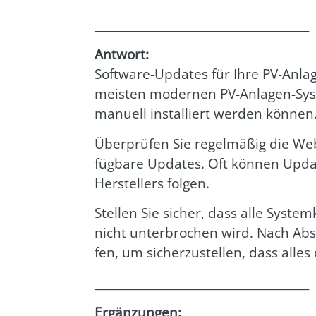
______________________________________
Ant­wort:
Soft­ware-Updates für Ihre PV-Anla­ge
meis­ten moder­nen PV-Anla­gen-Sys­te
manu­ell instal­liert wer­den kön­nen
Über­prü­fen Sie regel­mä­ßig die Web­
füg­ba­re Updates. Oft kön­nen Upda
Her­stel­lers fol­gen.
Stel­len Sie sicher, dass alle Sys­t
nicht unter­bro­chen wird. Nach Absch
fen, um sicher­zu­stel­len, dass alles
______________________________________
Ergän­zun­gen: