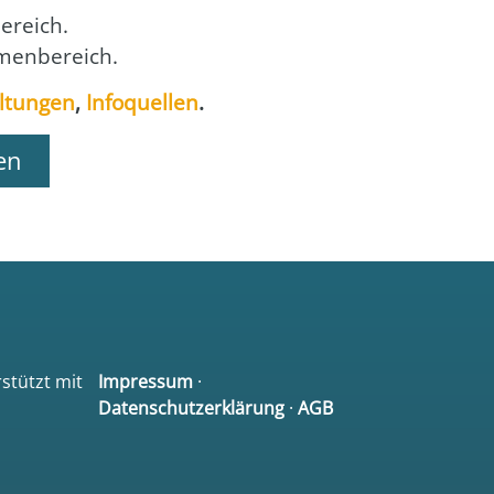
e­reich.
men­be­reich.
l­tun­gen
,
Info­quel­len
.
en
rstützt mit
Impressum
·
Datenschutzerklärung
·
AGB