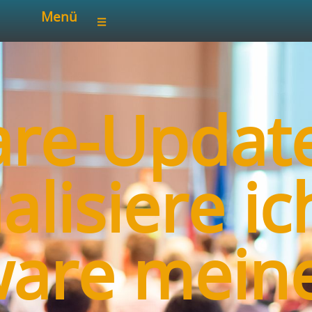
Menü
are-Update
alisiere ic
ware meine