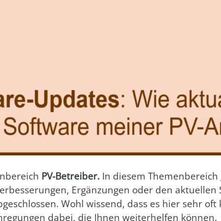
n­be­reich
PV-Betrei­ber.
In die­sem The­men­be­reich
r­bes­se­run­gen, Ergän­zun­gen oder den aktu­el­len 
 abge­schlos­sen. Wohl wis­send, dass es hier sehr oft
nre­gun­gen dabei, die Ihnen wei­ter­hel­fen kön­nen.