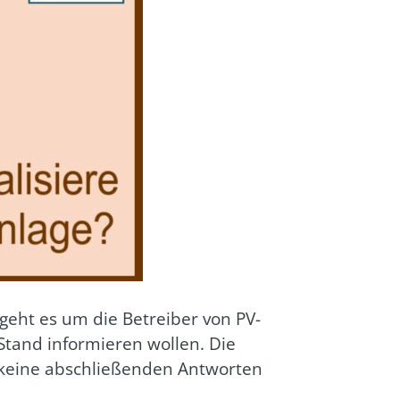
 geht es um die Betrei­ber von PV-
Stand infor­mie­ren wol­len. Die
 kei­ne abschlie­ßen­den Ant­wor­ten