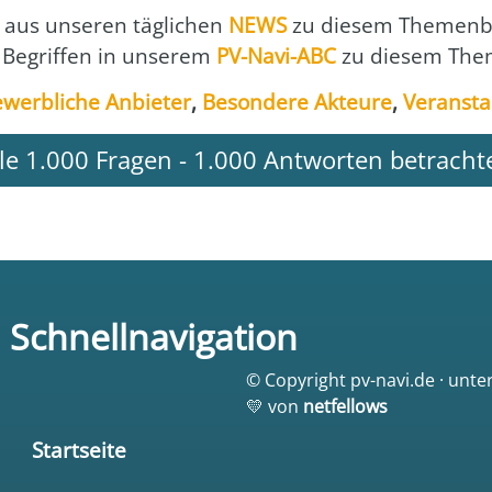
aus unse­ren täg­li­chen
NEWS
zu die­sem The­men­b
 Begrif­fen in unse­rem
PV-Navi-ABC
zu die­sem The­
werb­li­che Anbie­ter
,
Beson­de­re Akteu­re
,
Ver­an­sta
lle 1.000 Fragen - 1.000 Antworten betracht
Schnellnavigation
© Copyright pv-navi.de · unte
💛 von
netfellows
Startseite