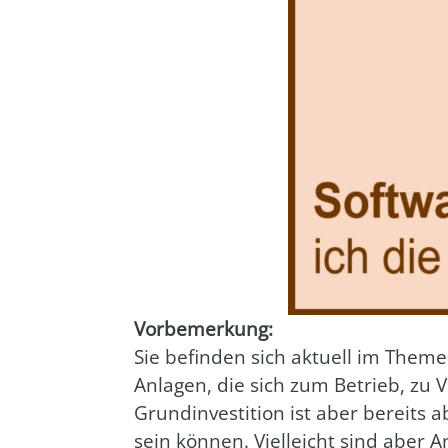
Vor­be­mer­kung:
Sie befin­den sich aktu­ell im The­me
Anla­gen, die sich zum Betrieb, zu Ve
Grund­in­ves­ti­ti­on ist aber bereits
sein kön­nen. Viel­leicht sind aber A