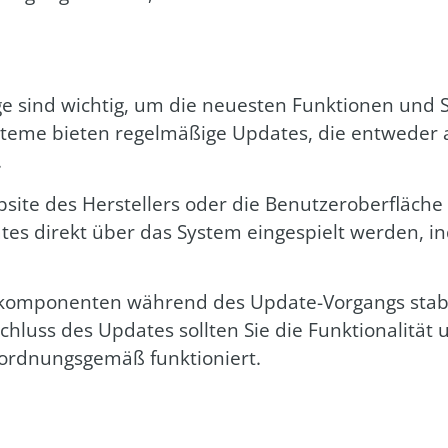
 sind wich­tig, um die neu­es­ten Funk­tio­nen und Si
­me bie­ten regel­mä­ßi­ge Updates, die ent­we­der au
.
site des Her­stel­lers oder die Benut­zer­ober­flä­che
tes direkt über das Sys­tem ein­ge­spielt wer­den, 
em­kom­po­nen­ten wäh­rend des Update-Vor­gangs sta­b
luss des Updates soll­ten Sie die Funk­tio­na­li­tät 
 ord­nungs­ge­mäß funk­tio­niert.