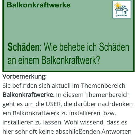
Vor­be­mer­kung:
Sie befin­den sich aktu­ell im The­men­be­reich
Bal­kon­kraft­wer­ke.
In die­sem The­men­be­reich
geht es um die USER, die dar­über nach­den­ken
ein Bal­kon­kraft­werk zu instal­lie­ren, bzw.
instal­lie­ren zu las­sen. Wohl wis­send, dass es
hier sehr oft kei­ne abschlie­ßen­den Ant­wor­ten