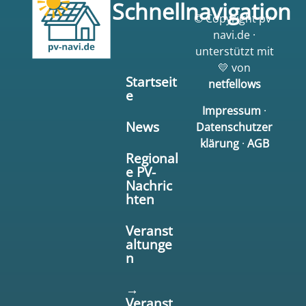
Schnellnavigation
© Copyright pv-
navi.de ·
unterstützt mit
💛 von
Startseit
netfellows
e
Impressum
·
News
Datenschutzer
klärung
·
AGB
Regional
e PV-
Nachric
hten
Veranst
altunge
n
→
Veranst