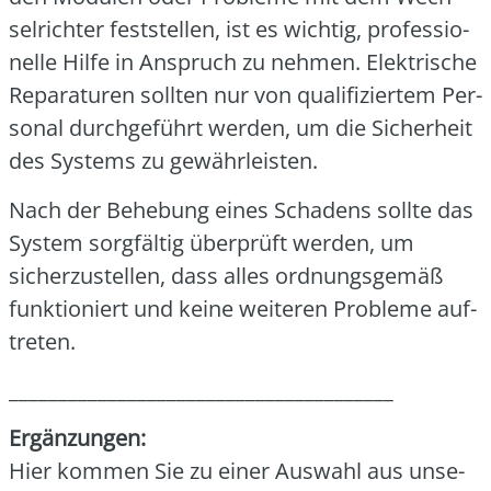
sel­rich­ter fest­stel­len, ist es wich­tig, pro­fes­sio­
nel­le Hil­fe in Anspruch zu neh­men. Elek­tri­sche
Repa­ra­tu­ren soll­ten nur von qua­li­fi­zier­tem Per­
so­nal durch­ge­führt wer­den, um die Sicher­heit
des Sys­tems zu gewähr­leis­ten.
Nach der Behe­bung eines Scha­dens soll­te das
Sys­tem sorg­fäl­tig über­prüft wer­den, um
sicher­zu­stel­len, dass alles ord­nungs­ge­mäß
funk­tio­niert und kei­ne wei­te­ren Pro­ble­me auf­
tre­ten.
_______________________________________
Ergän­zun­gen:
Hier kom­men Sie zu einer Aus­wahl aus unse­