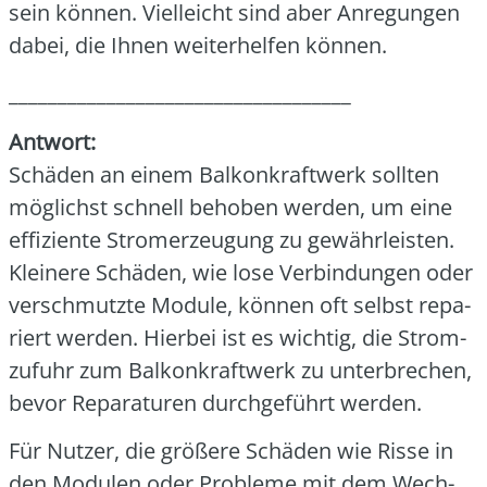
sein kön­nen. Viel­leicht sind aber Anre­gun­gen
dabei, die Ihnen wei­ter­hel­fen kön­nen.
___________________________________
Ant­wort:
Schä­den an einem Bal­kon­kraft­werk soll­ten
mög­lichst schnell beho­ben wer­den, um eine
effi­zi­en­te Strom­erzeu­gung zu gewähr­leis­ten.
Klei­ne­re Schä­den, wie lose Ver­bin­dun­gen oder
ver­schmutz­te Modu­le, kön­nen oft selbst repa­
riert wer­den. Hier­bei ist es wich­tig, die Strom­
zu­fuhr zum Bal­kon­kraft­werk zu unter­bre­chen,
bevor Repa­ra­tu­ren durch­ge­führt wer­den.
Für Nut­zer, die grö­ße­re Schä­den wie Ris­se in
den Modu­len oder Pro­ble­me mit dem Wech­