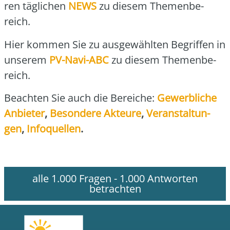
ren täg­li­chen
NEWS
zu die­sem The­men­be­
reich.
Hier kom­men Sie zu aus­ge­wähl­ten Begrif­fen in
unse­rem
PV-Navi-ABC
zu die­sem The­men­be­
reich.
Beach­ten Sie auch die Berei­che:
Gewerb­li­che
Anbie­ter
,
Beson­de­re Akteu­re
,
Ver­an­stal­tun­
gen
,
Info­quel­len
.
alle 1.000 Fragen - 1.000 Antworten
betrachten