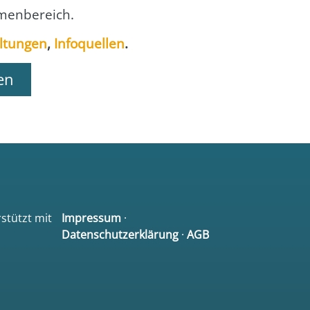
men­be­reich.
l­tun­gen
,
Info­quel­len
.
en
rstützt mit
Impressum
·
Datenschutzerklärung
·
AGB