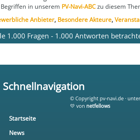
 Begrif­fen in unse­rem
PV-Navi-ABC
zu die­sem The­
werb­li­che Anbie­ter
,
Beson­de­re Akteu­re
,
Ver­an­sta
lle 1.000 Fragen - 1.000 Antworten betracht
Schnellnavigation
© Copyright pv-navi.de · unte
💛 von
netfellows
Startseite
News