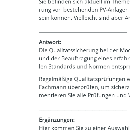
Sie befin­den sich aktu­ell im The­me
rung von bestehen­den PV-Anla­gen (
sein kön­nen. Viel­leicht sind aber A
______________________________________
Ant­wort:
Die Qua­li­täts­si­che­rung bei der M
und der Beauf­tra­gung eines erfah­re­
len Stan­dards und Nor­men ent­spr
Regel­mä­ßi­ge Qua­li­täts­prü­fun­gen
Fach­mann über­prü­fen, um sicher­zu­s
men­tie­ren Sie alle Prü­fun­gen und W
______________________________________
Ergän­zun­gen:
Hier kom­men Sie zu einer Aus­wahl 