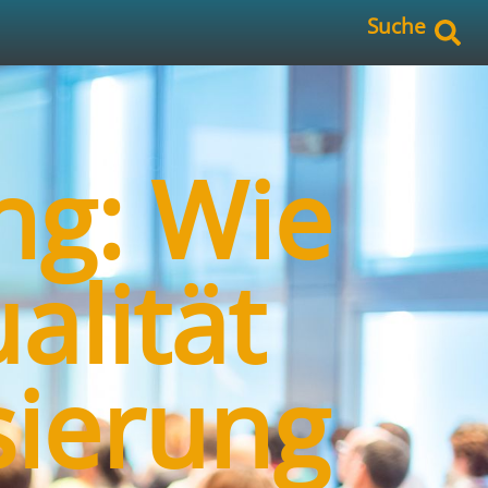
Suche
ng: Wie
alität
sierung