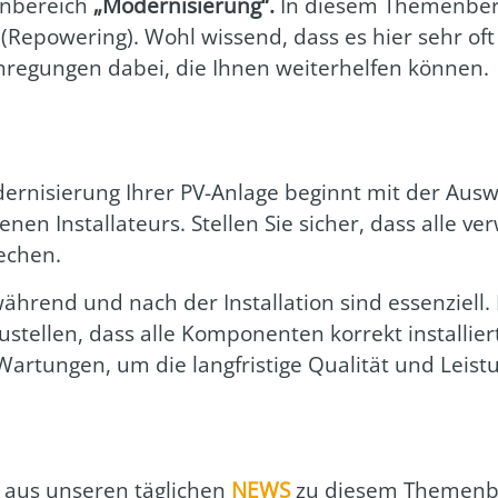
n­be­reich
„Moder­ni­sie­rung“.
In die­sem The­men­be­
Repowe­ring). Wohl wis­send, dass es hier sehr oft 
nre­gun­gen dabei, die Ihnen wei­ter­hel­fen kön­nen.
oder­ni­sie­rung Ihrer PV-Anla­ge beginnt mit der Aus­
nen Instal­la­teurs. Stel­len Sie sicher, dass alle ver­
e­chen.
 wäh­rend und nach der Instal­la­ti­on sind essen­zi­el
tel­len, dass alle Kom­po­nen­ten kor­rekt instal­liert
ar­tun­gen, um die lang­fris­ti­ge Qua­li­tät und Leis­
aus unse­ren täg­li­chen
NEWS
zu die­sem The­men­b