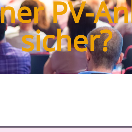
ner PV-An
sicher?