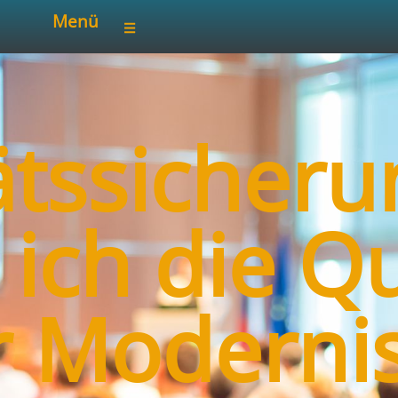
Menü
ätssicheru
e ich die Qu
r Moderni