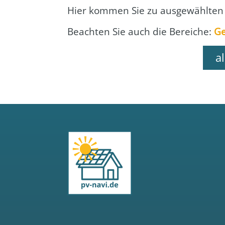
Hier kom­men Sie zu aus­ge­wähl­ten
Beach­ten Sie auch die Berei­che:
Ge
a