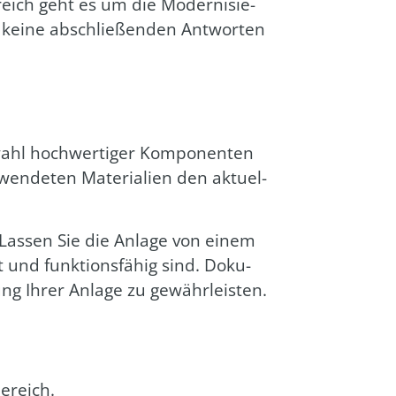
reich geht es um die Moder­ni­sie­
kei­ne abschlie­ßen­den Ant­wor­ten
wahl hoch­wer­ti­ger Kom­po­nen­ten
wen­de­ten Mate­ria­li­en den aktu­el­
l. Las­sen Sie die Anla­ge von einem
 und funk­ti­ons­fä­hig sind. Doku­
tung Ihrer Anla­ge zu gewähr­leis­ten.
e­reich.