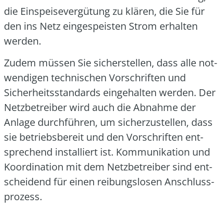
die Ein­spei­se­ver­gü­tung zu klä­ren, die Sie für
den ins Netz ein­ge­speis­ten Strom erhal­ten
wer­den.
Zudem müs­sen Sie sicher­stel­len, dass alle not­
wen­di­gen tech­ni­schen Vor­schrif­ten und
Sicher­heits­stan­dards ein­ge­hal­ten wer­den. Der
Netz­be­trei­ber wird auch die Abnah­me der
Anla­ge durch­füh­ren, um sicher­zu­stel­len, dass
sie betriebs­be­reit und den Vor­schrif­ten ent­
spre­chend instal­liert ist. Kom­mu­ni­ka­ti­on und
Koor­di­na­ti­on mit dem Netz­be­trei­ber sind ent­
schei­dend für einen rei­bungs­lo­sen Anschluss­
pro­zess.
______________________________________