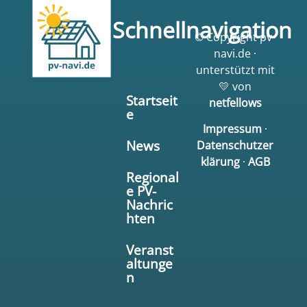
Schnellnavigation
© Copyright pv-
navi.de ·
unterstützt mit
💛 von
Startseit
netfellows
e
Impressum
·
News
Datenschutzer
klärung
·
AGB
Regional
e PV-
Nachric
hten
Veranst
altunge
n