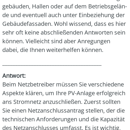
ge­bäu­den, Hal­len oder auf dem Betriebs­ge­län­
de und even­tu­ell auch unter Ein­be­zie­hung der
Gebäu­de­fas­sa­den. Wohl wis­send, dass es hier
sehr oft kei­ne abschlie­ßen­den Ant­wor­ten sein
kön­nen. Viel­leicht sind aber Anre­gun­gen
dabei, die Ihnen wei­ter­hel­fen kön­nen.
______________________________________
Ant­wort:
Beim Netz­be­trei­ber müs­sen Sie ver­schie­de­ne
Aspek­te klä­ren, um Ihre PV-Anla­ge erfolg­reich
ans Strom­netz anzu­schlie­ßen. Zuerst soll­ten
Sie einen Netz­an­schluss­an­trag stel­len, der die
tech­ni­schen Anfor­de­run­gen und die Kapa­zi­tät
des Netz­an­schlus­ses umfasst. Es ist wich­tig,