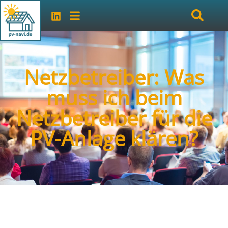
Netzbetreiber: Was
muss ich beim
Netzbetreiber für die
PV-Anlage klären?