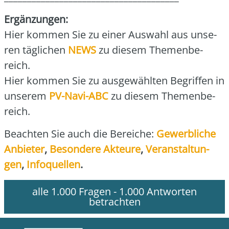
Ergän­zun­gen:
Hier kom­men Sie zu einer Aus­wahl aus unse­
ren täg­li­chen
NEWS
zu die­sem The­men­be­
reich.
Hier kom­men Sie zu aus­ge­wähl­ten Begrif­fen in
unse­rem
PV-Navi-ABC
zu die­sem The­men­be­
reich.
Beach­ten Sie auch die Berei­che:
Gewerb­li­che
Anbie­ter
,
Beson­de­re Akteu­re
,
Ver­an­stal­tun­
gen
,
Info­quel­len
.
alle 1.000 Fragen - 1.000 Antworten
betrachten