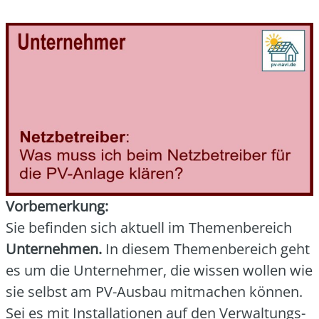
Vor­be­mer­kung:
Sie befin­den sich aktu­ell im The­men­be­reich
Unter­neh­men.
In die­sem The­men­be­reich geht
es um die Unter­neh­mer, die wis­sen wol­len wie
sie selbst am PV-Aus­bau mit­ma­chen kön­nen.
Sei es mit Instal­la­tio­nen auf den Ver­wal­tungs­