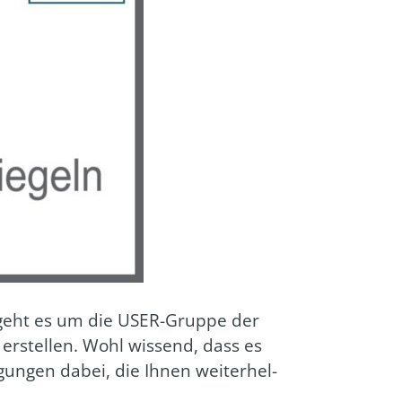
 geht es um die USER-Grup­pe der
 erstel­len. Wohl wis­send, dass es
gun­gen dabei, die Ihnen wei­ter­hel­