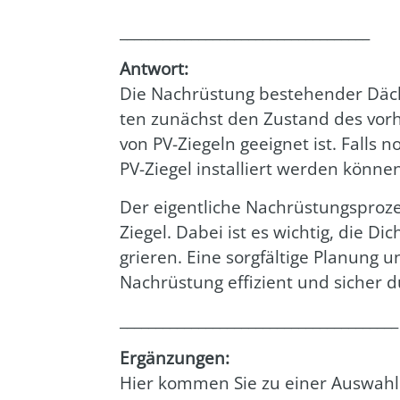
___________________________________
Ant­wort:
Die Nach­rüs­tung bestehen­der Dächer
ten zunächst den Zustand des vor­han­
von PV-Zie­geln geeig­net ist. Falls 
PV-Zie­gel instal­liert wer­den kön­ne
Der eigent­li­che Nach­rüs­tungs­pro­z
Zie­gel. Dabei ist es wich­tig, die Di
grie­ren. Eine sorg­fäl­ti­ge Pla­nun
Nach­rüs­tung effi­zi­ent und sicher d
_______________________________________
Ergän­zun­gen:
Hier kom­men Sie zu einer Aus­wahl 