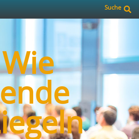
Suche
 Wie
hende
iegeln