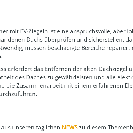
 mit PV-Zie­geln ist eine anspruchs­vol­le, aber loh­
de­nen Dachs über­prü­fen und sicher­stel­len, dass e
not­wen­dig, müs­sen beschä­dig­te Berei­che repa­rier
n.
ess erfor­dert das Ent­fer­nen der alten Dach­zie­gel u
cht­heit des Daches zu gewähr­leis­ten und alle elek­t
g und die Zusam­men­ar­beit mit einem erfah­re­nen Ele
urch­zu­füh­ren.
aus unse­ren täg­li­chen
NEWS
zu die­sem The­men­b