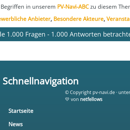
 Begrif­fen in unse­rem
PV-Navi-ABC
zu die­sem The­
werb­li­che Anbie­ter
,
Beson­de­re Akteu­re
,
Ver­an­sta
lle 1.000 Fragen - 1.000 Antworten betracht
Schnellnavigation
© Copyright pv-navi.de · unte
💛 von
netfellows
Startseite
News