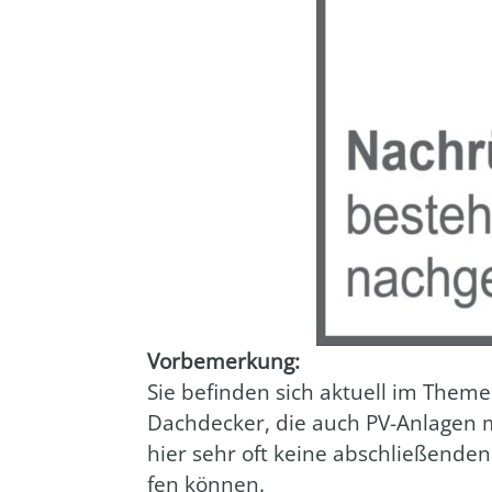
Vor­be­mer­kung:
Sie befin­den sich aktu­ell im The­me
Dach­de­cker, die auch PV-Anla­gen m
hier sehr oft kei­ne abschlie­ßen­den
fen kön­nen.