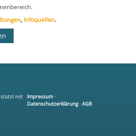
men­be­reich.
l­tun­gen
,
Info­quel­len
.
en
rstützt mit
Impressum
·
Datenschutzerklärung
·
AGB