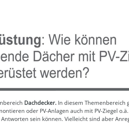
n­be­reich
Dach­de­cker.
In die­sem The­men­be­reich
on­tie­ren oder PV-Anla­gen auch mit PV-Zie­gel o.ä.
 Ant­wor­ten sein kön­nen. Viel­leicht sind aber Anre­