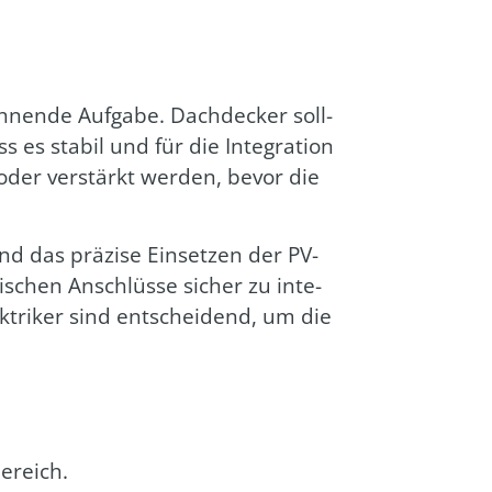
nen­de Auf­ga­be. Dach­de­cker soll­
s sta­bil und für die Inte­gra­ti­on
t oder ver­stärkt wer­den, bevor die
nd das prä­zi­se Ein­set­zen der PV-
ri­schen Anschlüs­se sicher zu inte­
k­tri­ker sind ent­schei­dend, um die
e­reich.