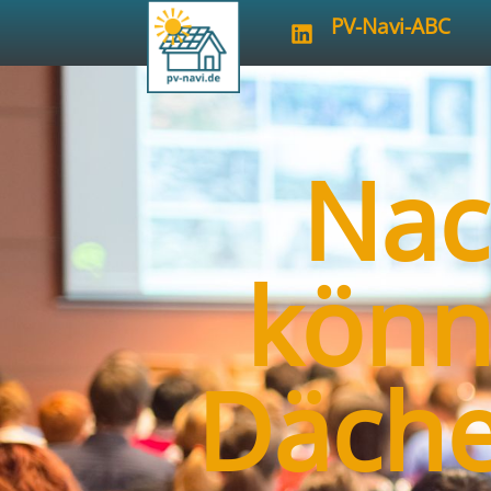
PV-Navi-ABC
Nac
könn
Däche