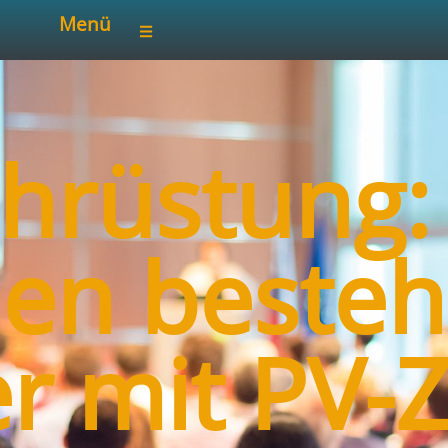
Menü
hrüstung:
en beste
r mit PV-Z