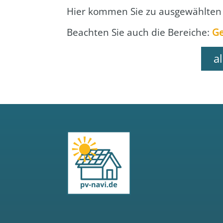
Hier kom­men Sie zu aus­ge­wähl­ten
Beach­ten Sie auch die Berei­che:
Ge
a