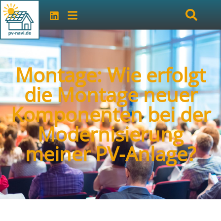
Montage: Wie erfolgt
die Montage neuer
Komponenten bei der
Modernisierung
meiner PV-Anlage?