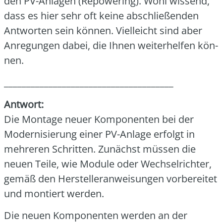
den PV-Anla­gen (Repowe­ring). Wohl wis­send,
dass es hier sehr oft kei­ne abschlie­ßen­den
Ant­wor­ten sein kön­nen. Viel­leicht sind aber
Anre­gun­gen dabei, die Ihnen wei­ter­hel­fen kön­
nen.
______________________________________
Ant­wort:
Die Mon­ta­ge neu­er Kom­po­nen­ten bei der
Moder­ni­sie­rung einer PV-Anla­ge erfolgt in
meh­re­ren Schrit­ten. Zunächst müs­sen die
neu­en Tei­le, wie Modu­le oder Wech­sel­rich­ter,
gemäß den Her­stel­ler­an­wei­sun­gen vor­be­rei­tet
und mon­tiert wer­den.
Die neu­en Kom­po­nen­ten wer­den an der