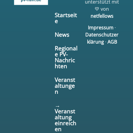
unterstützt mit
💛 von
Startseit
netfellows
e
Impressum
·
News
Datenschutzer
klärung
·
AGB
Regional
e PV-
Nachric
hten
Veranst
altunge
n
→
Veranst
altung
einreich
en