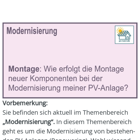
Vor­be­mer­kung:
Sie befin­den sich aktu­ell im The­men­be­reich
„Moder­ni­sie­rung“.
In die­sem The­men­be­reich
geht es um die Moder­ni­sie­rung von bestehen­