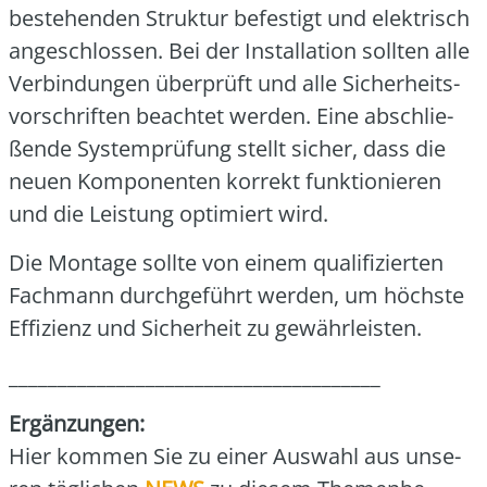
bestehen­den Struk­tur befes­tigt und elek­trisch
ange­schlos­sen. Bei der Instal­la­ti­on soll­ten alle
Ver­bin­dun­gen über­prüft und alle Sicher­heits­
vor­schrif­ten beach­tet wer­den. Eine abschlie­
ßen­de Sys­tem­prü­fung stellt sicher, dass die
neu­en Kom­po­nen­ten kor­rekt funk­tio­nie­ren
und die Leis­tung opti­miert wird.
Die Mon­ta­ge soll­te von einem qua­li­fi­zier­ten
Fach­mann durch­ge­führt wer­den, um höchs­te
Effi­zi­enz und Sicher­heit zu gewähr­leis­ten.
______________________________________
Ergän­zun­gen:
Hier kom­men Sie zu einer Aus­wahl aus unse­