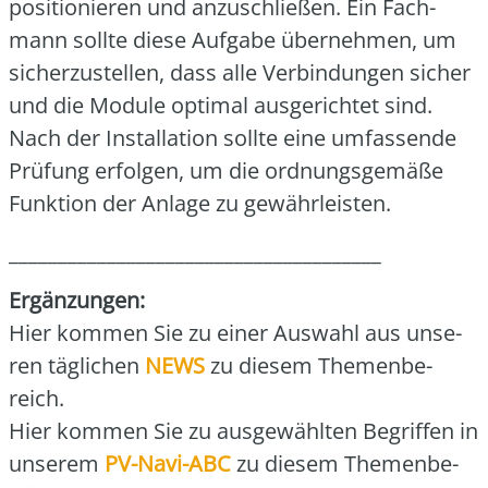
posi­tio­nie­ren und anzu­schlie­ßen. Ein Fach­
mann soll­te die­se Auf­ga­be über­neh­men, um
sicher­zu­stel­len, dass alle Ver­bin­dun­gen sicher
und die Modu­le opti­mal aus­ge­rich­tet sind.
Nach der Instal­la­ti­on soll­te eine umfas­sen­de
Prü­fung erfol­gen, um die ord­nungs­ge­mä­ße
Funk­ti­on der Anla­ge zu gewähr­leis­ten.
______________________________________
Ergän­zun­gen:
Hier kom­men Sie zu einer Aus­wahl aus unse­
ren täg­li­chen
NEWS
zu die­sem The­men­be­
reich.
Hier kom­men Sie zu aus­ge­wähl­ten Begrif­fen in
unse­rem
PV-Navi-ABC
zu die­sem The­men­be­