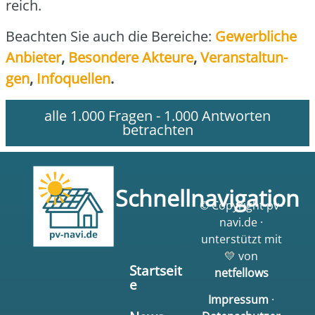
reich.
Beach­ten Sie auch die Berei­che:
Gewerb­li­che
Anbie­ter
,
Beson­de­re Akteu­re
,
Ver­an­stal­tun­
gen
,
Info­quel­len
.
alle 1.000 Fragen - 1.000 Antworten
betrachten
Schnellnavigation
© Copyright pv-
navi.de ·
unterstützt mit
💛 von
Startseit
netfellows
e
Impressum
·