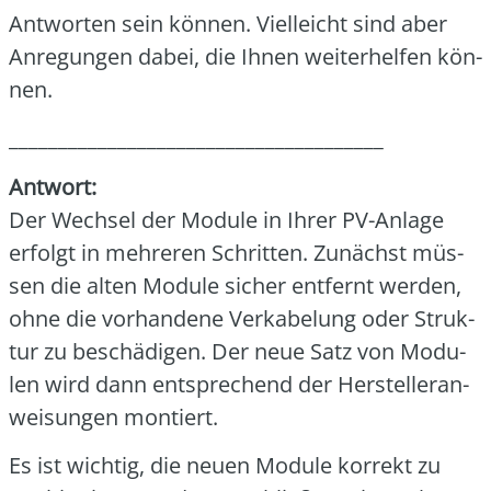
Ant­wor­ten sein kön­nen. Viel­leicht sind aber
Anre­gun­gen dabei, die Ihnen wei­ter­hel­fen kön­
nen.
______________________________________
Ant­wort:
Der Wech­sel der Modu­le in Ihrer PV-Anla­ge
erfolgt in meh­re­ren Schrit­ten. Zunächst müs­
sen die alten Modu­le sicher ent­fernt wer­den,
ohne die vor­han­de­ne Ver­ka­be­lung oder Struk­
tur zu beschä­di­gen. Der neue Satz von Modu­
len wird dann ent­spre­chend der Her­stel­ler­an­
wei­sun­gen mon­tiert.
Es ist wich­tig, die neu­en Modu­le kor­rekt zu