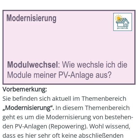
Vor­be­mer­kung:
Sie befin­den sich aktu­ell im The­men­be­reich
„Moder­ni­sie­rung“.
In die­sem The­men­be­reich
geht es um die Moder­ni­sie­rung von bestehen­
den PV-Anla­gen (Repowe­ring). Wohl wis­send,
dass es hier sehr oft kei­ne abschlie­ßen­den