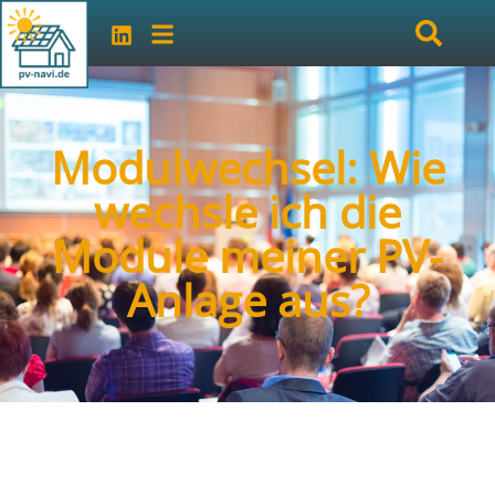
Modulwechsel: Wie
wechsle ich die
Module meiner PV-
Anlage aus?