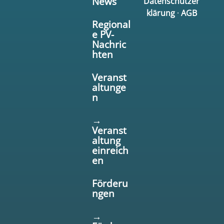
News
Datenschutzer
klärung
·
AGB
Regional
e PV-
Nachric
hten
Veranst
altunge
n
→
Veranst
altung
einreich
en
Förderu
ngen
→