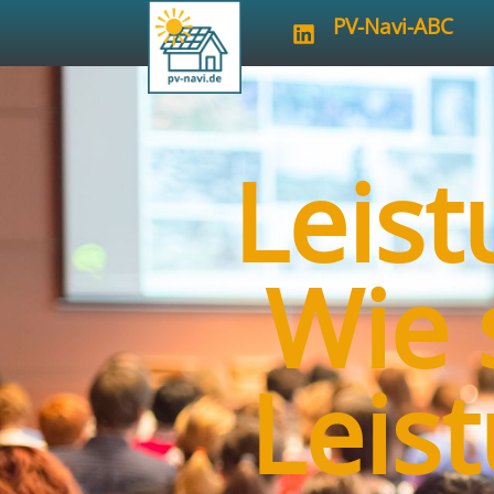
PV-Navi-ABC
Leist
Wie 
Leis