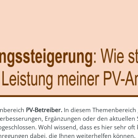
n­be­reich
PV-Betrei­ber.
In die­sem The­men­be­reich
r­bes­se­run­gen, Ergän­zun­gen oder den aktu­el­len 
 abge­schlos­sen. Wohl wis­send, dass es hier sehr oft
nre­gun­gen dabei, die Ihnen wei­ter­hel­fen kön­nen.