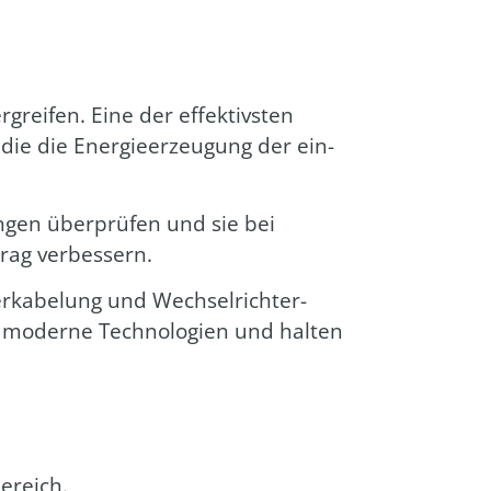
grei­fen. Eine der effek­tivs­ten
 die die Ener­gie­er­zeu­gung der ein­
n­gen über­prü­fen und sie bei
rag ver­bes­sern.
­ka­be­lung und Wech­sel­rich­ter­
 in moder­ne Tech­no­lo­gien und hal­ten
e­reich.