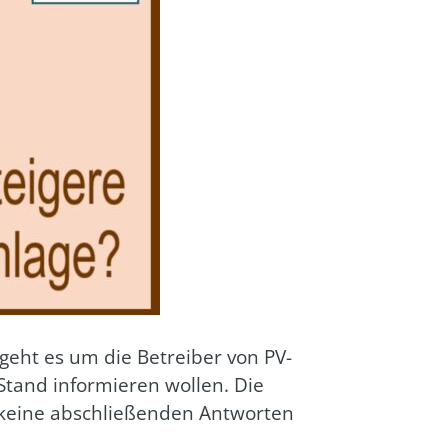
 geht es um die Betrei­ber von PV-
Stand infor­mie­ren wol­len. Die
 kei­ne abschlie­ßen­den Ant­wor­ten