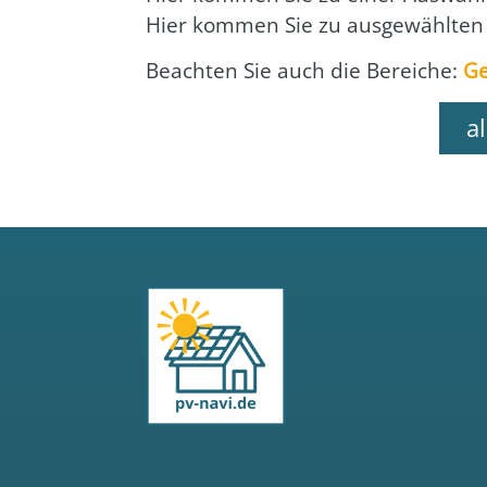
Hier kom­men Sie zu aus­ge­wähl­ten
Beach­ten Sie auch die Berei­che:
Ge
a