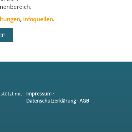
men­be­reich.
l­tun­gen
,
Info­quel­len
.
en
rstützt mit
Impressum
·
Datenschutzerklärung
·
AGB