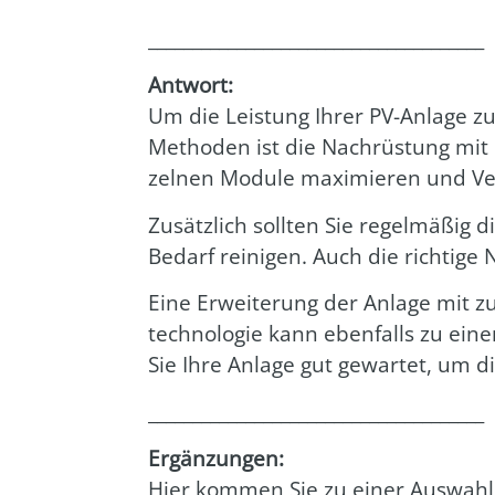
______________________________________
Ant­wort:
Um die Leis­tung Ihrer PV-Anla­ge zu 
Metho­den ist die Nach­rüs­tung mit Le
zel­nen Modu­le maxi­mie­ren und Ver
Zusätz­lich soll­ten Sie regel­mä­ßig
Bedarf rei­ni­gen. Auch die rich­ti­g
Eine Erwei­te­rung der Anla­ge mit zu
tech­no­lo­gie kann eben­falls zu einer
Sie Ihre Anla­ge gut gewar­tet, um die E
______________________________________
Ergän­zun­gen:
Hier kom­men Sie zu einer Aus­wahl 