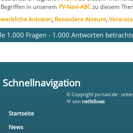
 Begrif­fen in unse­rem
PV-Navi-ABC
zu die­sem The­
werb­li­che Anbie­ter
,
Beson­de­re Akteu­re
,
Ver­an­sta
lle 1.000 Fragen - 1.000 Antworten betracht
Schnellnavigation
© Copyright pv-navi.de · unte
💛 von
netfellows
Startseite
News