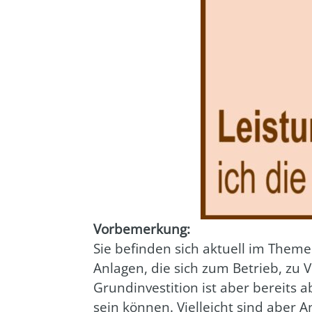
Vor­be­mer­kung:
Sie befin­den sich aktu­ell im The­me
Anla­gen, die sich zum Betrieb, zu Ve
Grund­in­ves­ti­ti­on ist aber bereits
sein kön­nen. Viel­leicht sind aber A