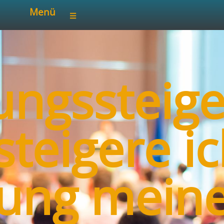
Menü
ungssteig
steigere ic
tung meine