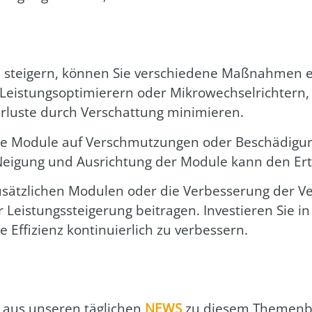
stei­gern, kön­nen Sie ver­schie­de­ne Maß­nah­men er
is­tungs­op­ti­mie­rern oder Mikro­wech­sel­rich­tern,
­lus­te durch Ver­schat­tung mini­mie­ren.
 die Modu­le auf Ver­schmut­zun­gen oder Beschä­di­gu
e Nei­gung und Aus­rich­tung der Modu­le kann den Ert
sätz­li­chen Modu­len oder die Ver­bes­se­rung der Ver
 Leis­tungs­stei­ge­rung bei­tra­gen. Inves­tie­ren Sie
ffi­zi­enz kon­ti­nu­ier­lich zu ver­bes­sern.
aus unse­ren täg­li­chen
NEWS
zu die­sem The­men­b