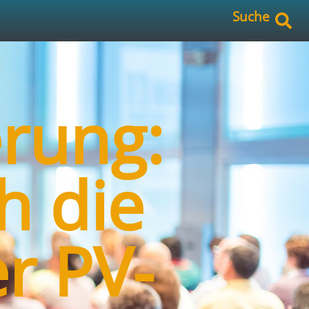
Suche
erung:
h die
r PV-