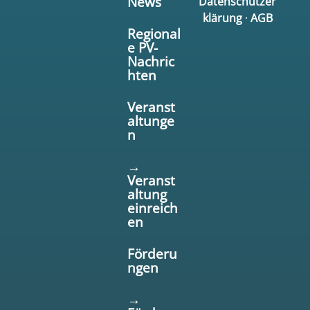
News
Datenschutzer
klärung
·
AGB
Regional
e PV-
Nachric
hten
Veranst
altunge
n
→
Veranst
altung
einreich
en
Förderu
ngen
→