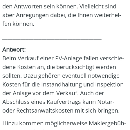
den Ant­wor­ten sein kön­nen. Viel­leicht sind
aber Anre­gun­gen dabei, die Ihnen wei­ter­hel­
fen kön­nen.
______________________________________
Ant­wort:
Beim Ver­kauf einer PV-Anla­ge fal­len ver­schie­
de­ne Kos­ten an, die berück­sich­tigt wer­den
soll­ten. Dazu gehö­ren even­tu­ell not­wen­di­ge
Kos­ten für die Instand­hal­tung und Inspek­ti­on
der Anla­ge vor dem Ver­kauf. Auch der
Abschluss eines Kauf­ver­trags kann Notar-
oder Rechts­an­walts­kos­ten mit sich brin­gen.
Hin­zu kom­men mög­li­cher­wei­se Mak­ler­ge­büh­