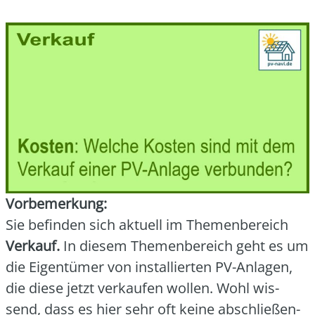
Vor­be­mer­kung:
Sie befin­den sich aktu­ell im The­men­be­reich
Ver­kauf.
In die­sem The­men­be­reich geht es um
die Eigen­tü­mer von instal­lier­ten PV-Anla­gen,
die die­se jetzt ver­kau­fen wol­len. Wohl wis­
send, dass es hier sehr oft kei­ne abschlie­ßen­