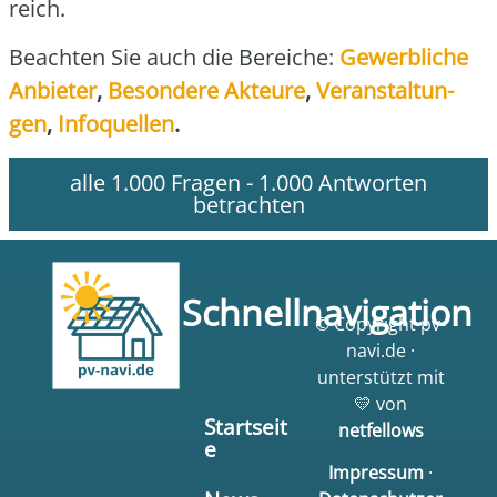
reich.
Beach­ten Sie auch die Berei­che:
Gewerb­li­che
Anbie­ter
,
Beson­de­re Akteu­re
,
Ver­an­stal­tun­
gen
,
Info­quel­len
.
alle 1.000 Fragen - 1.000 Antworten
betrachten
Schnellnavigation
© Copyright pv-
navi.de ·
unterstützt mit
💛 von
Startseit
netfellows
e
Impressum
·