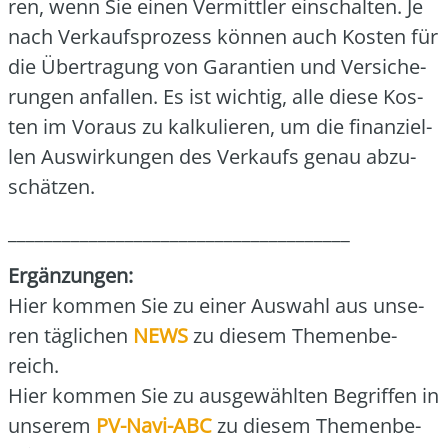
ren, wenn Sie einen Ver­mitt­ler ein­schal­ten. Je
nach Ver­kaufs­pro­zess kön­nen auch Kos­ten für
die Über­tra­gung von Garan­tien und Ver­si­che­
run­gen anfal­len. Es ist wich­tig, alle die­se Kos­
ten im Vor­aus zu kal­ku­lie­ren, um die finan­zi­el­
len Aus­wir­kun­gen des Ver­kaufs genau abzu­
schät­zen.
______________________________________
Ergän­zun­gen:
Hier kom­men Sie zu einer Aus­wahl aus unse­
ren täg­li­chen
NEWS
zu die­sem The­men­be­
reich.
Hier kom­men Sie zu aus­ge­wähl­ten Begrif­fen in
unse­rem
PV-Navi-ABC
zu die­sem The­men­be­