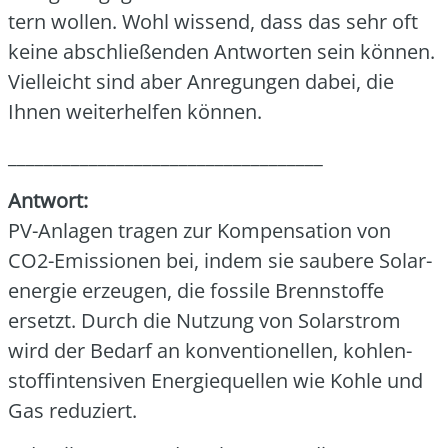
tern wol­len. Wohl wis­send, dass das sehr oft
kei­ne abschlie­ßen­den Ant­wor­ten sein kön­nen.
Viel­leicht sind aber Anre­gun­gen dabei, die
Ihnen wei­ter­hel­fen kön­nen.
___________________________________
Ant­wort:
PV-Anla­gen tra­gen zur Kom­pen­sa­ti­on von
CO2-Emis­sio­nen bei, indem sie sau­be­re Solar­
ener­gie erzeu­gen, die fos­si­le Brenn­stof­fe
ersetzt. Durch die Nut­zung von Solar­strom
wird der Bedarf an kon­ven­tio­nel­len, koh­len­
stoff­in­ten­si­ven Ener­gie­quel­len wie Koh­le und
Gas redu­ziert.