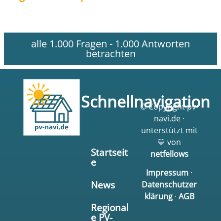
alle 1.000 Fragen - 1.000 Antworten
betrachten
Schnellnavigation
© Copyright pv-
navi.de ·
unterstützt mit
💛 von
Startseit
netfellows
e
Impressum
·
News
Datenschutzer
klärung
·
AGB
Regional
e PV-