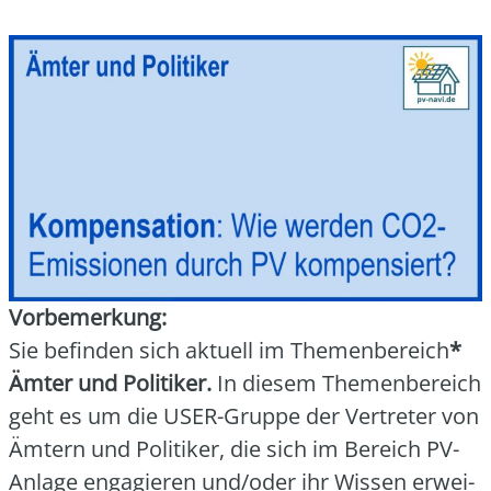
Vor­be­mer­kung:
Sie befin­den sich aktu­ell im The­men­be­reich
*
Ämter und Poli­ti­ker.
In die­sem The­men­be­reich
geht es um die USER-Grup­pe der Ver­tre­ter von
Ämtern und Poli­ti­ker, die sich im Bereich PV-
Anla­ge enga­gie­ren und/oder ihr Wis­sen erwei­