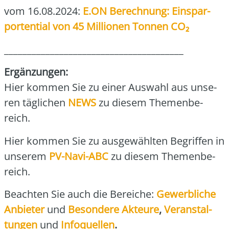
vom 16.08.2024:
E.ON Berech­nung: Ein­spar­
porten­ti­al von 45 Mil­lio­nen Ton­nen CO₂
_______________________________________
Ergän­zun­gen:
Hier kom­men Sie zu einer Aus­wahl aus unse­
ren täg­li­chen
NEWS
zu die­sem The­men­be­
reich.
Hier kom­men Sie zu aus­ge­wähl­ten Begrif­fen in
unse­rem
PV-Navi-ABC
zu die­sem The­men­be­
reich.
Beach­ten Sie auch die Berei­che:
Gewerb­li­che
Anbie­ter
und
Beson­de­re Akteu­re
,
Ver­an­stal­
tun­gen
und
Info­quel­len
.