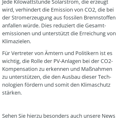
Jede Kilo­watt­stun­de Solar­strom, die erzeugt
wird, ver­hin­dert die Emis­si­on von CO2, die bei
der Strom­erzeu­gung aus fos­si­len Brenn­stof­fen
anfal­len wür­de. Dies redu­ziert die Gesamt­
emis­sio­nen und unter­stützt die Errei­chung von
Kli­ma­zie­len.
Für Ver­tre­ter von Ämtern und Poli­ti­kern ist es
wich­tig, die Rol­le der PV-Anla­gen bei der CO2-
Kom­pen­sa­ti­on zu erken­nen und Maß­nah­men
zu unter­stüt­zen, die den Aus­bau die­ser Tech­
no­lo­gien för­dern und somit den Kli­ma­schutz
stär­ken.
Sehen Sie hier­zu beson­ders auch unse­re News