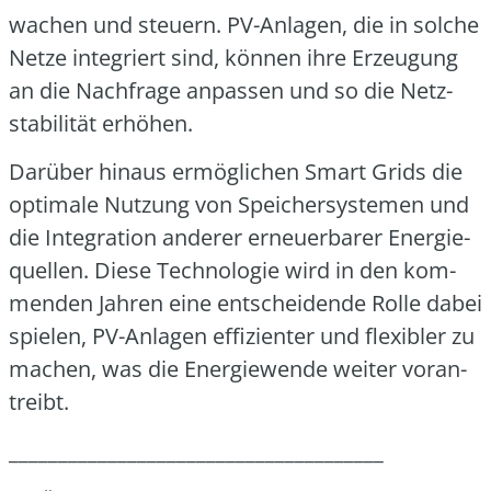
wa­chen und steu­ern. PV-Anla­gen, die in sol­che
Net­ze inte­griert sind, kön­nen ihre Erzeu­gung
an die Nach­fra­ge anpas­sen und so die Netz­
sta­bi­li­tät erhö­hen.
Dar­über hin­aus ermög­li­chen Smart Grids die
opti­ma­le Nut­zung von Spei­cher­sys­te­men und
die Inte­gra­ti­on ande­rer erneu­er­ba­rer Ener­gie­
quel­len. Die­se Tech­no­lo­gie wird in den kom­
men­den Jah­ren eine ent­schei­den­de Rol­le dabei
spie­len, PV-Anla­gen effi­zi­en­ter und fle­xi­bler zu
machen, was die Ener­gie­wen­de wei­ter vor­an­
treibt.
______________________________________