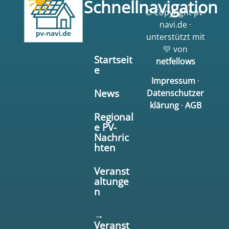
Schnellnavigation
© Copyright pv-
navi.de ·
unterstützt mit
💛 von
Startseit
netfellows
e
Impressum
·
News
Datenschutzer
klärung
·
AGB
Regional
e PV-
Nachric
hten
Veranst
altunge
n
→
Veranst