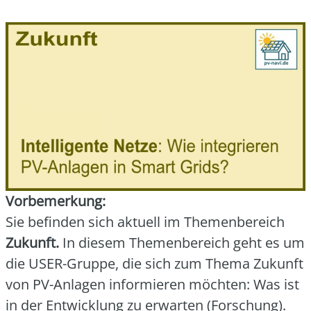
Vor­be­mer­kung:
Sie befin­den sich aktu­ell im The­men­be­reich
Zukunft.
In die­sem The­men­be­reich geht es um
die USER-Grup­pe, die sich zum The­ma Zukunft
von PV-Anla­gen infor­mie­ren möch­ten: Was ist
in der Ent­wick­lung zu erwar­ten (For­schung).