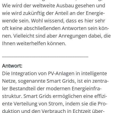
Wie wird der welt­wei­te Aus­bau gese­hen und
wie wird zukünf­tig der Anteil an der Ener­gie­
wen­de sein. Wohl wis­send, dass es hier sehr
oft kei­ne abschlie­ßen­den Ant­wor­ten sein kön­
nen. Viel­leicht sind aber Anre­gun­gen dabei, die
Ihnen wei­ter­hel­fen kön­nen.
______________________________________
Ant­wort:
Die Inte­gra­ti­on von PV-Anla­gen in intel­li­gen­te
Net­ze, soge­nann­te Smart Grids, ist ein zen­tra­
ler Bestand­teil der moder­nen Ener­gie­infra­
struk­tur. Smart Grids ermög­li­chen eine effi­zi­
en­te Ver­tei­lung von Strom, indem sie die Pro­
duk­ti­on und den Ver­brauch in Echt­zeit über­