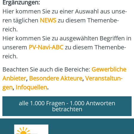
Ergän­zun­gen:
Hier kom­men Sie zu einer Aus­wahl aus unse­
ren täg­li­chen
NEWS
zu die­sem The­men­be­
reich.
Hier kom­men Sie zu aus­ge­wähl­ten Begrif­fen in
unse­rem
PV-Navi-ABC
zu die­sem The­men­be­
reich.
Beach­ten Sie auch die Berei­che:
Gewerb­li­che
Anbie­ter
,
Beson­de­re Akteu­re
,
Ver­an­stal­tun­
gen
,
Info­quel­len
.
alle 1.000 Fragen - 1.000 Antworten
betrachten