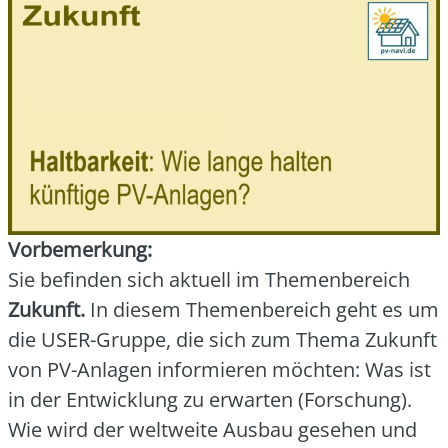
Vor­be­mer­kung:
Sie befin­den sich aktu­ell im The­men­be­reich
Zukunft.
In die­sem The­men­be­reich geht es um
die USER-Grup­pe, die sich zum The­ma Zukunft
von PV-Anla­gen infor­mie­ren möch­ten: Was ist
in der Ent­wick­lung zu erwar­ten (For­schung).
Wie wird der welt­wei­te Aus­bau gese­hen und