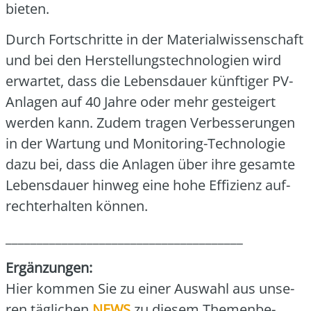
bie­ten.
Durch Fort­schrit­te in der Mate­ri­al­wis­sen­schaft
und bei den Her­stel­lungs­tech­no­lo­gien wird
erwar­tet, dass die Lebens­dau­er künf­ti­ger PV-
Anla­gen auf 40 Jah­re oder mehr gestei­gert
wer­den kann. Zudem tra­gen Ver­bes­se­run­gen
in der War­tung und Moni­to­ring-Tech­no­lo­gie
dazu bei, dass die Anla­gen über ihre gesam­te
Lebens­dau­er hin­weg eine hohe Effi­zi­enz auf­
recht­erhal­ten kön­nen.
______________________________________
Ergän­zun­gen:
Hier kom­men Sie zu einer Aus­wahl aus unse­
ren täg­li­chen
NEWS
zu die­sem The­men­be­