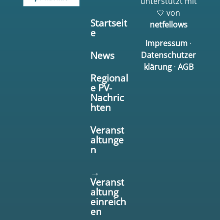
unterstützt mit
💛 von
Startseit
netfellows
e
Impressum
·
News
Datenschutzer
klärung
·
AGB
Regional
e PV-
Nachric
hten
Veranst
altunge
n
→
Veranst
altung
einreich
en