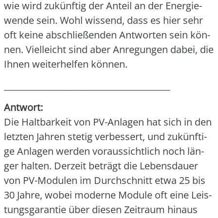
wie wird zukünf­tig der Anteil an der Ener­gie­
wen­de sein. Wohl wis­send, dass es hier sehr
oft kei­ne abschlie­ßen­den Ant­wor­ten sein kön­
nen. Viel­leicht sind aber Anre­gun­gen dabei, die
Ihnen wei­ter­hel­fen kön­nen.
______________________________________
Ant­wort:
Die Halt­bar­keit von PV-Anla­gen hat sich in den
letz­ten Jah­ren ste­tig ver­bes­sert, und zukünf­ti­
ge Anla­gen wer­den vor­aus­sicht­lich noch län­
ger hal­ten. Der­zeit beträgt die Lebens­dau­er
von PV-Modu­len im Durch­schnitt etwa 25 bis
30 Jah­re, wobei moder­ne Modu­le oft eine Leis­
tungs­ga­ran­tie über die­sen Zeit­raum hin­aus