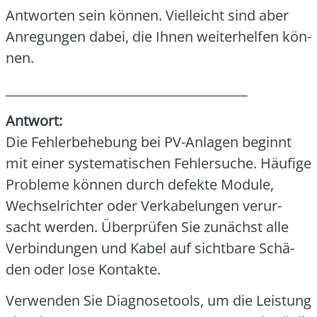
Ant­wor­ten sein kön­nen. Viel­leicht sind aber
Anre­gun­gen dabei, die Ihnen wei­ter­hel­fen kön­
nen.
______________________________________
Ant­wort:
Die Feh­ler­be­he­bung bei PV-Anla­gen beginnt
mit einer sys­te­ma­ti­schen Feh­ler­su­che. Häu­fi­ge
Pro­ble­me kön­nen durch defek­te Modu­le,
Wech­sel­rich­ter oder Ver­ka­be­lun­gen ver­ur­
sacht wer­den. Über­prü­fen Sie zunächst alle
Ver­bin­dun­gen und Kabel auf sicht­ba­re Schä­
den oder lose Kon­tak­te.
Ver­wen­den Sie Dia­gno­se­tools, um die Leis­tung