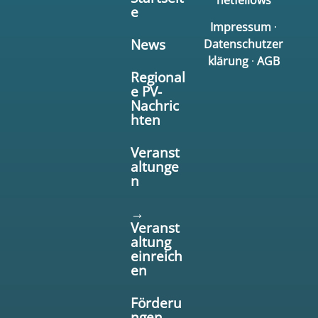
e
Impressum
·
News
Datenschutzer
klärung
·
AGB
Regional
e PV-
Nachric
hten
Veranst
altunge
n
→
Veranst
altung
einreich
en
Förderu
ngen