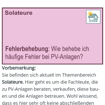
Vor­be­mer­kung:
Sie befin­den sich aktu­ell im The­men­be­reich
Sola­teu­re.
Hier geht es um die Fach­leu­te, die
zu PV-Anla­gen bera­ten, ver­kau­fen, die­se bau­
en und die Anla­gen betreu­en. Wohl wis­send,
dass es hier sehr oft kei­ne abschlie­ßen­den