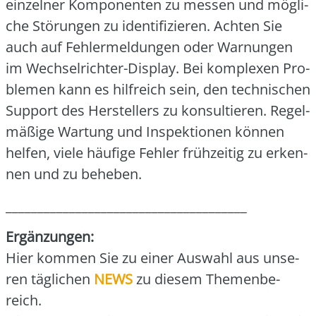
ein­zel­ner Kom­po­nen­ten zu mes­sen und mög­li­
che Stö­run­gen zu iden­ti­fi­zie­ren. Ach­ten Sie
auch auf Feh­ler­mel­dun­gen oder War­nun­gen
im Wech­sel­rich­ter-Dis­play. Bei kom­ple­xen Pro­
ble­men kann es hilf­reich sein, den tech­ni­schen
Sup­port des Her­stel­lers zu kon­sul­tie­ren. Regel­
mä­ßi­ge War­tung und Inspek­tio­nen kön­nen
hel­fen, vie­le häu­fi­ge Feh­ler früh­zei­tig zu erken­
nen und zu behe­ben.
______________________________________
Ergän­zun­gen:
Hier kom­men Sie zu einer Aus­wahl aus unse­
ren täg­li­chen
NEWS
zu die­sem The­men­be­
reich.