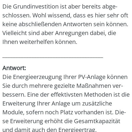
Die Grund­in­ves­ti­ti­on ist aber bereits abge­
schlos­sen. Wohl wis­send, dass es hier sehr oft
kei­ne abschlie­ßen­den Ant­wor­ten sein kön­nen.
Viel­leicht sind aber Anre­gun­gen dabei, die
Ihnen wei­ter­hel­fen kön­nen.
______________________________________
Ant­wort:
Die Ener­gie­er­zeu­gung Ihrer PV-Anla­ge kön­nen
Sie durch meh­re­re geziel­te Maß­nah­men ver­
bes­sern. Eine der effek­tivs­ten Metho­den ist die
Erwei­te­rung Ihrer Anla­ge um zusätz­li­che
Modu­le, sofern noch Platz vor­han­den ist. Die­
se Erwei­te­rung erhöht die Gesamt­ka­pa­zi­tät
und damit auch den Ener­gie­er­trag.