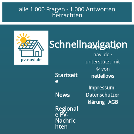
alle 1.000 Fragen - 1.000 Antworten
betrachten
Schnellnavigation
© Copyright pv-
navi.de ·
unterstützt mit
💛 von
Startseit
netfellows
e
Impressum
·
News
Datenschutzer
klärung
·
AGB
Regional
e PV-
Nachric
hten