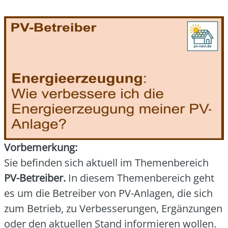
Vor­be­mer­kung:
Sie befin­den sich aktu­ell im The­men­be­reich
PV-Betrei­ber.
In die­sem The­men­be­reich geht
es um die Betrei­ber von PV-Anla­gen, die sich
zum Betrieb, zu Ver­bes­se­run­gen, Ergän­zun­gen
oder den aktu­el­len Stand infor­mie­ren wol­len.