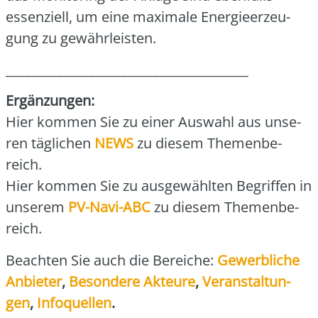
essen­zi­ell, um eine maxi­ma­le Ener­gie­er­zeu­
gung zu gewähr­leis­ten.
______________________________________
Ergän­zun­gen:
Hier kom­men Sie zu einer Aus­wahl aus unse­
ren täg­li­chen
NEWS
zu die­sem The­men­be­
reich.
Hier kom­men Sie zu aus­ge­wähl­ten Begrif­fen in
unse­rem
PV-Navi-ABC
zu die­sem The­men­be­
reich.
Beach­ten Sie auch die Berei­che:
Gewerb­li­che
Anbie­ter
,
Beson­de­re Akteu­re
,
Ver­an­stal­tun­
gen
,
Info­quel­len
.