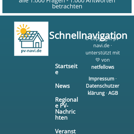
alle 1.000 Fragen - 1.000 Antworten
betrachten
Schnellnavigation
© Copyright pv-
navi.de ·
unterstützt mit
💛 von
Startseit
netfellows
e
Impressum
·
News
Datenschutzer
klärung
·
AGB
Regional
e PV-
Nachric
hten
Veranst