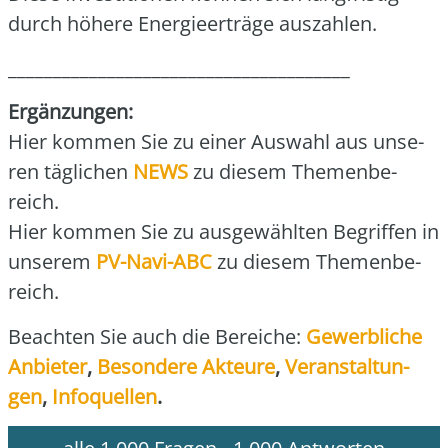
durch höhe­re Ener­gie­er­trä­ge aus­zah­len.
______________________________________
Ergän­zun­gen:
Hier kom­men Sie zu einer Aus­wahl aus unse­
ren täg­li­chen
NEWS
zu die­sem The­men­be­
reich.
Hier kom­men Sie zu aus­ge­wähl­ten Begrif­fen in
unse­rem
PV-Navi-ABC
zu die­sem The­men­be­
reich.
Beach­ten Sie auch die Berei­che:
Gewerb­li­che
Anbie­ter
,
Beson­de­re Akteu­re
,
Ver­an­stal­tun­
gen
,
Info­quel­len
.