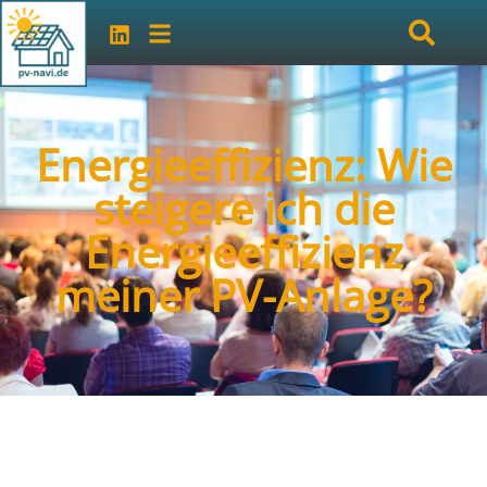
Energieeffizienz: Wie
steigere ich die
Energieeffizienz
meiner PV-Anlage?