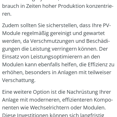
brauch in Zei­ten hoher Pro­duk­ti­on kon­zen­trie­
ren.
Zudem soll­ten Sie sicher­stel­len, dass Ihre PV-
Modu­le regel­mä­ßig gerei­nigt und gewar­tet
wer­den, da Ver­schmut­zun­gen und Beschä­di­
gun­gen die Leis­tung ver­rin­gern kön­nen. Der
Ein­satz von Leis­tungs­op­ti­mie­rern an den
Modu­len kann eben­falls hel­fen, die Effi­zi­enz zu
erhö­hen, beson­ders in Anla­gen mit teil­wei­ser
Ver­schat­tung.
Eine wei­te­re Opti­on ist die Nach­rüs­tung Ihrer
Anla­ge mit moder­ne­ren, effi­zi­en­te­ren Kom­po­
nen­ten wie Wech­sel­rich­tern oder Modu­len.
Die­se Inves­ti­tio­nen kön­nen sich lang­fris­tig