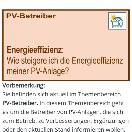
Vor­be­mer­kung:
Sie befin­den sich aktu­ell im The­men­be­reich
PV-Betrei­ber.
In die­sem The­men­be­reich geht
es um die Betrei­ber von PV-Anla­gen, die sich
zum Betrieb, zu Ver­bes­se­run­gen, Ergän­zun­gen
oder den aktu­el­len Stand infor­mie­ren wol­len.