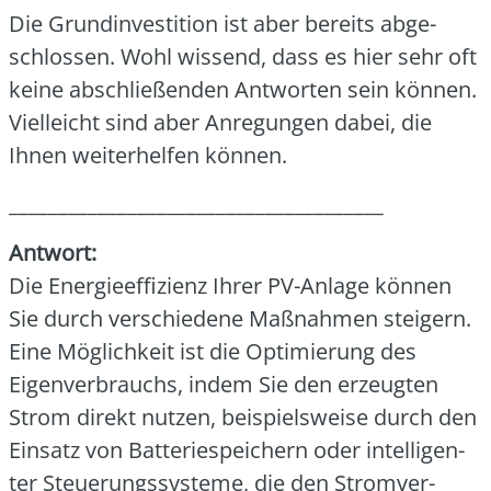
Die Grund­in­ves­ti­ti­on ist aber bereits abge­
schlos­sen. Wohl wis­send, dass es hier sehr oft
kei­ne abschlie­ßen­den Ant­wor­ten sein kön­nen.
Viel­leicht sind aber Anre­gun­gen dabei, die
Ihnen wei­ter­hel­fen kön­nen.
______________________________________
Ant­wort:
Die Ener­gie­ef­fi­zi­enz Ihrer PV-Anla­ge kön­nen
Sie durch ver­schie­de­ne Maß­nah­men stei­gern.
Eine Mög­lich­keit ist die Opti­mie­rung des
Eigen­ver­brauchs, indem Sie den erzeug­ten
Strom direkt nut­zen, bei­spiels­wei­se durch den
Ein­satz von Bat­te­rie­spei­chern oder intel­li­gen­
ter Steue­rungs­sys­te­me, die den Strom­ver­