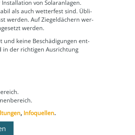
stal­la­ti­on von Solar­an­la­gen.
bil als auch wet­ter­fest sind. Übli­
t wer­den. Auf Zie­gel­dä­chern wer­
­ge­setzt wer­den.
bt und kei­ne Beschä­di­gun­gen ent­
in der rich­ti­gen Aus­rich­tung
e­reich.
men­be­reich.
l­tun­gen
,
Info­quel­len
.
en