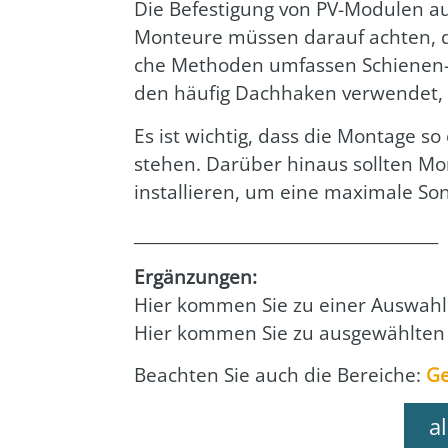
Die Befes­ti­gung von PV-Modu­len auf 
Mon­teu­re müs­sen dar­auf ach­ten, d
che Metho­den umfas­sen Schie­nen- 
den häu­fig Dach­ha­ken ver­wen­det, 
Es ist wich­tig, dass die Mon­ta­ge s
ste­hen. Dar­über hin­aus soll­ten Mo
instal­lie­ren, um eine maxi­ma­le Son­
______________________________________
Ergän­zun­gen:
Hier kom­men Sie zu einer Aus­wahl 
Hier kom­men Sie zu aus­ge­wähl­ten
Beach­ten Sie auch die Berei­che:
Ge
a