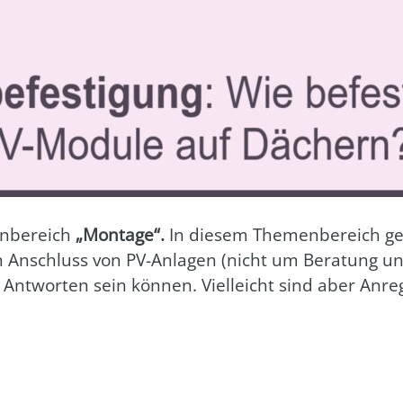
n­be­reich
„Mon­ta­ge“.
In die­sem The­men­be­reich 
 Anschluss von PV-Anla­gen (nicht um Bera­tung und
 Ant­wor­ten sein kön­nen. Viel­leicht sind aber Anre­