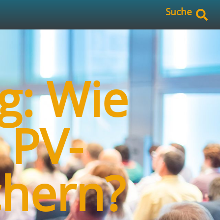
Suche
g: Wie
 PV-
chern?