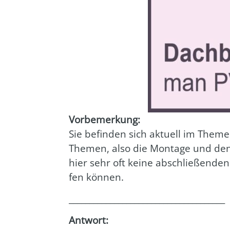
Vor­be­mer­kung:
Sie befin­den sich aktu­ell im The­me
The­men, also die Mon­ta­ge und den
hier sehr oft kei­ne abschlie­ßen­den
fen kön­nen.
______________________________________
Ant­wort: