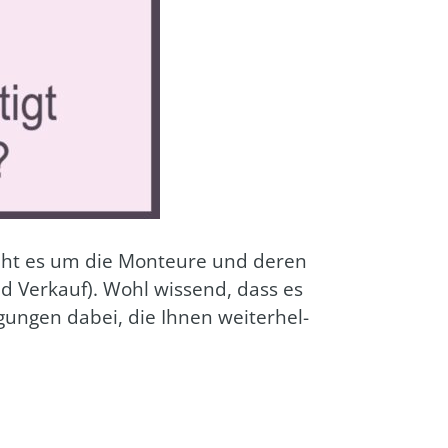
geht es um die Mon­teu­re und deren
 Ver­kauf). Wohl wis­send, dass es
gun­gen dabei, die Ihnen wei­ter­hel­