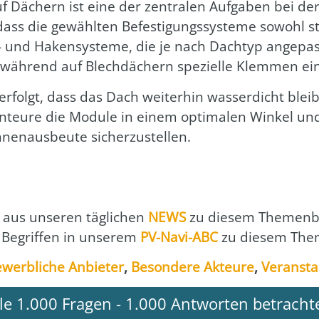
Dächern ist eine der zen­tra­len Auf­ga­ben bei der In
ass die gewähl­ten Befes­ti­gungs­sys­te­me sowohl sta­
und Haken­sys­te­me, die je nach Dach­typ ange­pass
wäh­rend auf Blech­dä­chern spe­zi­el­le Klem­men ein
o erfolgt, dass das Dach wei­ter­hin was­ser­dicht blei
n­teu­re die Modu­le in einem opti­ma­len Win­kel und 
nen­aus­beu­te sicher­zu­stel­len.
aus unse­ren täg­li­chen
NEWS
zu die­sem The­men­b
 Begrif­fen in unse­rem
PV-Navi-ABC
zu die­sem The­
werb­li­che Anbie­ter
,
Beson­de­re Akteu­re
,
Ver­an­sta
lle 1.000 Fragen - 1.000 Antworten betracht