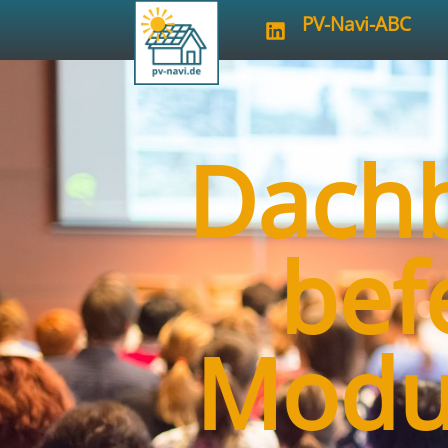
PV-Navi-ABC
Dachb
bef
Modul