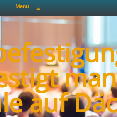
Menü
efestigun
estigt man
e auf Dä