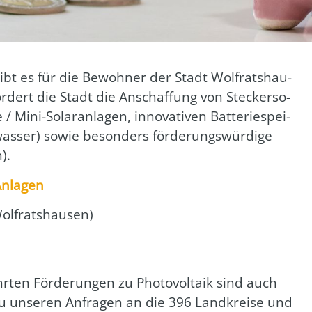
 gibt es für die Bewoh­ner der Stadt Wolfrats­hau­
 för­dert die Stadt die Anschaf­fung von Ste­cker­so­
e / Mini-Solar­an­la­gen, inno­va­ti­ven Bat­te­rie­spei­
as­ser) sowie beson­ders för­de­rungs­wür­di­ge
).
Anla­gen
olfrats­hau­sen)
r­ten För­de­run­gen zu Pho­to­vol­ta­ik sind auch
 zu unse­ren Anfra­gen an die 396 Land­krei­se und