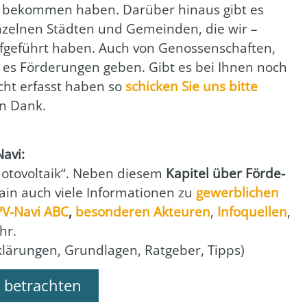
and bekom­men haben. Dar­über hin­aus gibt es
in­zel­nen Städ­ten und Gemein­den, die wir –
­ge­führt haben. Auch von Genos­sen­schaf­ten,
nn es För­de­run­gen geben. Gibt es bei Ihnen noch
nicht erfasst haben so
schi­cken Sie uns bit­te
en Dank.
Navi:
to­vol­ta­ik“. Neben die­sem
Kapi­tel über För­de­
in auch vie­le Infor­ma­tio­nen zu
gewerb­li­chen
PV-Navi ABC
,
beson­de­ren Akteu­ren
,
Info­quel­len
,
hr.
rklä­run­gen, Grund­la­gen, Rat­ge­ber, Tipps)
 betrachten