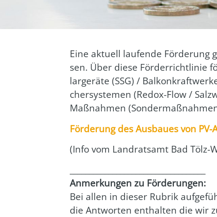
Eine aktu­ell lau­fen­de För­de­rung
sen. Über die­se För­der­richt­li­nie
lar­ge­rä­te (SSG) / Bal­kon­kraft­wer­k
cher­sys­te­men (Redox-Flow / Salz­w
Maß­nah­men (Son­der­maß­nah­men
För­de­rung des Aus­bau­es von PV-
(Info vom Land­rats­amt Bad Tölz-W
___________________________________
Anmer­kun­gen zu För­de­run­gen:
Bei allen in die­ser Rubrik auf­ge­füh
die Ant­wor­ten ent­hal­ten die wir