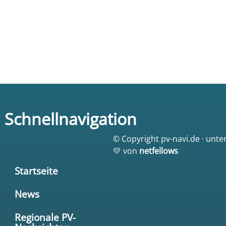
Schnellnavigation
© Copyright pv-navi.de · unte
💛 von
netfellows
Startseite
News
Regionale PV-