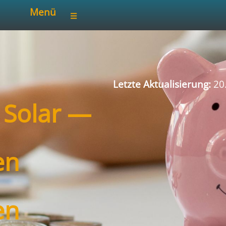
Menü
Letzte Aktualisierung:
20
/ Solar —
en
en