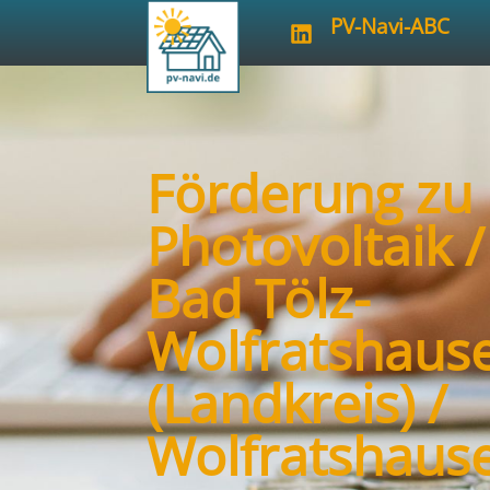
PV-Navi-ABC
Förderung zu
Photovoltaik 
Bad Tölz-
Wolfratshaus
(Landkreis) /
Wolfratshaus