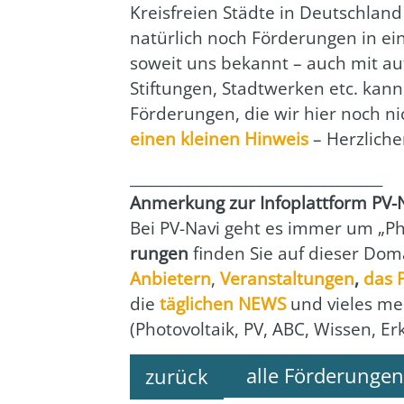
Kreis­frei­en Städ­te in Deutsch­l
natür­lich noch För­de­run­gen in e
soweit uns bekannt – auch mit auf
Stif­tun­gen, Stadt­wer­ken etc. ka
För­de­run­gen, die wir hier noch 
einen klei­nen Hin­weis
– Herz­li­ch
___________________________________
Anmer­kung zur Info­platt­form PV-
Bei PV-Navi geht es immer um „Pho­
run­gen
fin­den Sie auf die­ser Doma
Anbie­tern
,
Ver­an­stal­tun­gen
,
das
die
täg­li­chen NEWS
und vie­les me
(Pho­to­vol­ta­ik, PV, ABC, Wis­sen, E
alle Förderungen
zurück