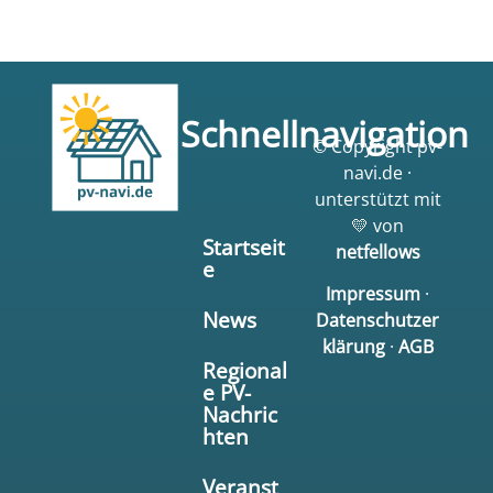
Schnellnavigation
© Copyright pv-
navi.de ·
unterstützt mit
💛 von
Startseit
netfellows
e
Impressum
·
News
Datenschutzer
klärung
·
AGB
Regional
e PV-
Nachric
hten
Veranst