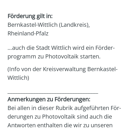
Förderung gilt in:
Bernkastel-Wittlich (Landkreis)
,
Rheinland-Pfalz
…auch die Stadt Witt­lich wird ein För­der­
pro­gramm zu Pho­to­vol­ta­ik star­ten.
(Info von der Kreis­ver­wal­tung Bern­kas­tel-
Witt­lich)
___________________________________
Anmer­kun­gen zu För­de­run­gen:
Bei allen in die­ser Rubrik auf­ge­führ­ten För­
de­run­gen zu Pho­to­vol­ta­ik sind auch die
Ant­wor­ten ent­hal­ten die wir zu unse­ren