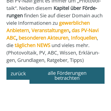
Bei PV-Navi geht es immer um „Pho­to­vol­
ta­ik“. Neben die­sem
Kapi­tel über För­de­
run­gen
fin­den Sie auf die­ser Domain auch
vie­le Infor­ma­tio­nen zu
gewerb­li­chen
Anbie­tern
,
Ver­an­stal­tun­gen
,
das
PV-Navi
ABC
,
beson­de­ren Akteu­ren
,
Info­quel­len
,
die
täg­li­chen NEWS
und vie­les mehr.
(Pho­to­vol­ta­ik, PV, ABC, Wis­sen, Erklä­run­
gen, Grund­la­gen, Rat­ge­ber, Tipps)
alle Förderungen
zurück
betrachten