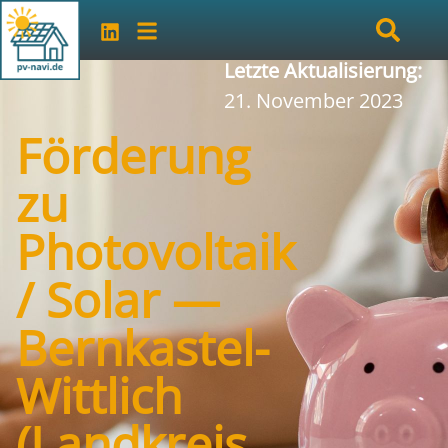
Letzte Aktualisierung:
21. November 2023
Förderung
zu
Photovoltaik
/ Solar —
Bernkastel-
Wittlich
(Landkreis