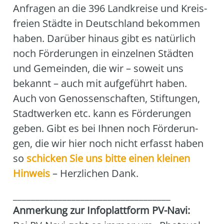
Anfra­gen an die 396 Land­krei­se und Kreis­
frei­en Städ­te in Deutsch­land bekom­men
haben. Dar­über hin­aus gibt es natür­lich
noch För­de­run­gen in ein­zel­nen Städ­ten
und Gemein­den, die wir – soweit uns
bekannt – auch mit auf­ge­führt haben.
Auch von Genos­sen­schaf­ten, Stif­tun­gen,
Stadt­wer­ken etc. kann es För­de­run­gen
geben. Gibt es bei Ihnen noch För­de­run­
gen, die wir hier noch nicht erfasst haben
so
schi­cken Sie uns bit­te einen klei­nen
Hin­weis
– Herz­li­chen Dank.
___________________________________
Anmer­kung zur Info­platt­form PV-Navi: