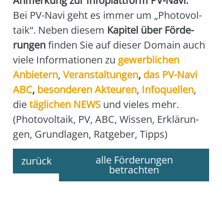
Anmer­kung zur Info­platt­form PV-Navi:
Bei PV-Navi geht es immer um „Pho­to­vol­
ta­ik“. Neben die­sem
Kapi­tel über För­de­
run­gen
fin­den Sie auf die­ser Domain auch
vie­le Infor­ma­tio­nen zu
gewerb­li­chen
Anbie­tern
,
Ver­an­stal­tun­gen
,
das
PV-Navi
ABC
,
beson­de­ren Akteu­ren
,
Info­quel­len
,
die
täg­li­chen NEWS
und vie­les mehr.
(Pho­to­vol­ta­ik, PV, ABC, Wis­sen, Erklä­run­
gen, Grund­la­gen, Rat­ge­ber, Tipps)
alle Förderungen
zurück
betrachten