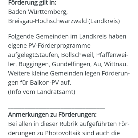
Förderung gilt in:
Baden-Württemberg
,
Breisgau-Hochschwarzwald (Landkreis)
Fol­gen­de Gemein­den im Land­kreis haben
eige­ne PV-För­der­pro­gram­me
aufgelegt:Staufen, Boll­sch­weil, Pfaf­fen­wei­
ler, Bug­gin­gen, Gun­del­fin­gen, Au, Witt­nau.
Wei­te­re klei­ne Gemein­den legen För­de­run­
gen für Bal­kon-PV auf.
(Info vom Land­rats­amt)
___________________________________
Anmer­kun­gen zu För­de­run­gen:
Bei allen in die­ser Rubrik auf­ge­führ­ten För­
de­run­gen zu Pho­to­vol­ta­ik sind auch die