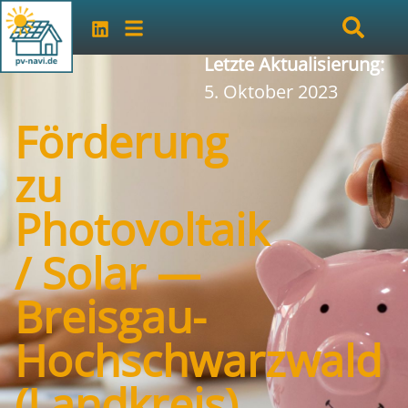
Letzte Aktualisierung:
5. Oktober 2023
Förderung
zu
Photovoltaik
/ Solar —
Breisgau-
Hochschwarzwald
(Landkreis)