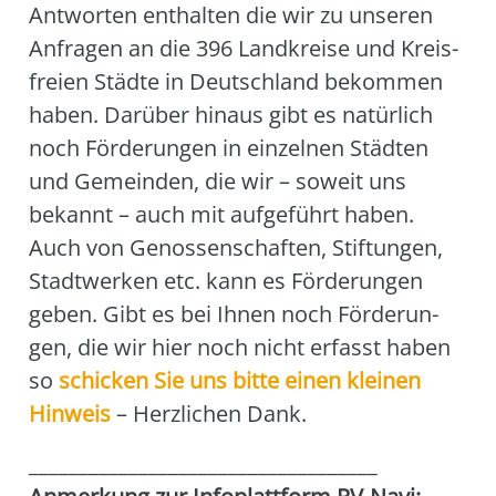
Ant­wor­ten ent­hal­ten die wir zu unse­ren
Anfra­gen an die 396 Land­krei­se und Kreis­
frei­en Städ­te in Deutsch­land bekom­men
haben. Dar­über hin­aus gibt es natür­lich
noch För­de­run­gen in ein­zel­nen Städ­ten
und Gemein­den, die wir – soweit uns
bekannt – auch mit auf­ge­führt haben.
Auch von Genos­sen­schaf­ten, Stif­tun­gen,
Stadt­wer­ken etc. kann es För­de­run­gen
geben. Gibt es bei Ihnen noch För­de­run­
gen, die wir hier noch nicht erfasst haben
so
schi­cken Sie uns bit­te einen klei­nen
Hin­weis
– Herz­li­chen Dank.
___________________________________