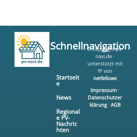
Schnellnavigation
© Copyright pv-
navi.de ·
unterstützt mit
💛 von
Startseit
netfellows
e
Impressum
·
News
Datenschutzer
klärung
·
AGB
Regional
e PV-
Nachric
hten