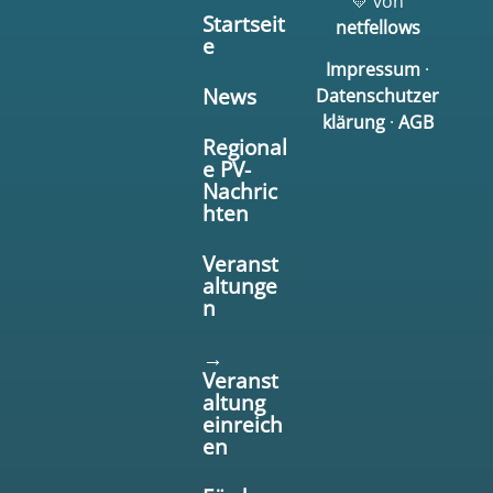
💛 von
Startseit
netfellows
e
Impressum
·
News
Datenschutzer
klärung
·
AGB
Regional
e PV-
Nachric
hten
Veranst
altunge
n
→
Veranst
altung
einreich
en