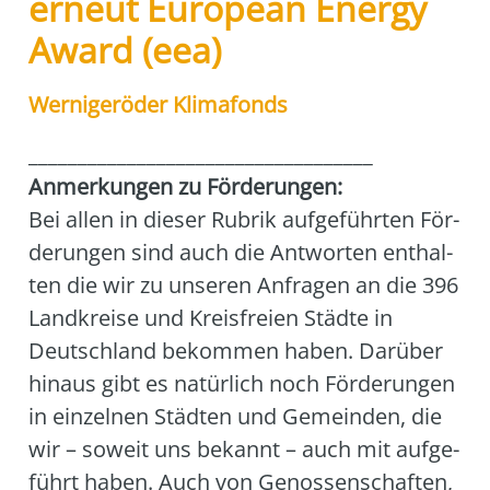
erneut European Energy
Award (eea)
Wer­ni­ge­röder Kli­ma­fonds
___________________________________
Anmer­kun­gen zu För­de­run­gen:
Bei allen in die­ser Rubrik auf­ge­führ­ten För­
de­run­gen sind auch die Ant­wor­ten ent­hal­
ten die wir zu unse­ren Anfra­gen an die 396
Land­krei­se und Kreis­frei­en Städ­te in
Deutsch­land bekom­men haben. Dar­über
hin­aus gibt es natür­lich noch För­de­run­gen
in ein­zel­nen Städ­ten und Gemein­den, die
wir – soweit uns bekannt – auch mit auf­ge­
führt haben. Auch von Genos­sen­schaf­ten,