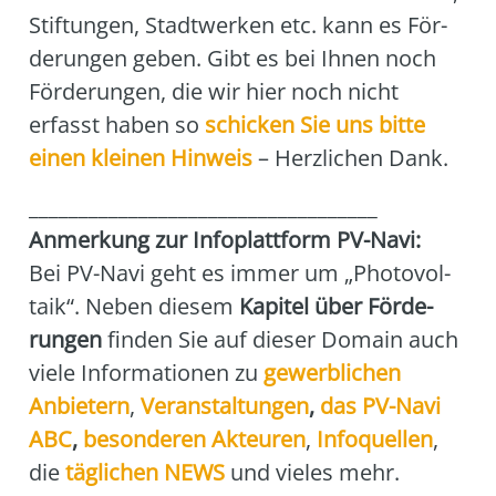
Stif­tun­gen, Stadt­wer­ken etc. kann es För­
de­run­gen geben. Gibt es bei Ihnen noch
För­de­run­gen, die wir hier noch nicht
erfasst haben so
schi­cken Sie uns bit­te
einen klei­nen Hin­weis
– Herz­li­chen Dank.
___________________________________
Anmer­kung zur Info­platt­form PV-Navi:
Bei PV-Navi geht es immer um „Pho­to­vol­
ta­ik“. Neben die­sem
Kapi­tel über För­de­
run­gen
fin­den Sie auf die­ser Domain auch
vie­le Infor­ma­tio­nen zu
gewerb­li­chen
Anbie­tern
,
Ver­an­stal­tun­gen
,
das
PV-Navi
ABC
,
beson­de­ren Akteu­ren
,
Info­quel­len
,
die
täg­li­chen NEWS
und vie­les mehr.