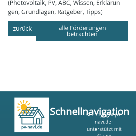
(Pho­to­vol­ta­ik, PV, ABC, Wis­sen, Erklä­run­
gen, Grund­la­gen, Rat­ge­ber, Tipps)
alle Förderungen
zurück
betrachten
Schnellnavigation
© Copyright pv-
navi.de ·
unterstützt mit