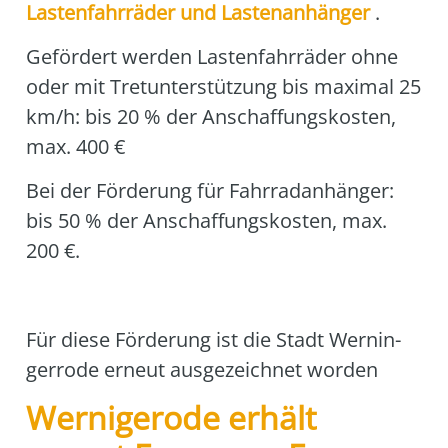
Las­ten­fahr­rä­der und Las­ten­an­hän­ger
.
Geför­dert wer­den Las­ten­fahr­rä­der ohne
oder mit Tret­un­ter­stüt­zung bis maxi­mal 25
km/h: bis 20 % der Anschaf­fungs­kos­ten,
max. 400 €
Bei der För­de­rung für Fahr­rad­an­hän­ger:
bis 50 % der Anschaf­fungs­kos­ten, max.
200 €.
Für die­se För­de­rung ist die Stadt Wer­nin­
ger­ro­de erneut aus­ge­zeich­net wor­den
Wernigerode erhält