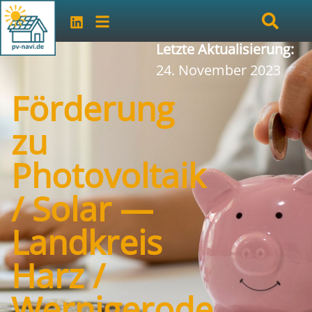
Letzte Aktualisierung:
24. November 2023
Förderung
zu
Photovoltaik
/ Solar —
Landkreis
Harz /
Wernigerode