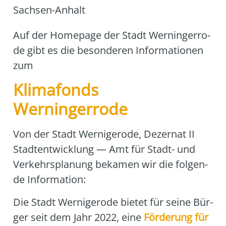
Sachsen-Anhalt
Auf der Home­page der Stadt Wer­nin­ger­ro­
de gibt es die beson­de­ren Infor­ma­tio­nen
zum
Klimafonds
Werningerrode
Von der Stadt Wer­ni­ge­ro­de, Dezer­nat II
Stadt­ent­wick­lung — Amt für Stadt- und
Ver­kehrs­pla­nung beka­men wir die fol­gen­
de Infor­ma­ti­on:
Die Stadt Wer­ni­ge­ro­de bie­tet für sei­ne Bür­
ger seit dem Jahr 2022, eine
För­de­rung für