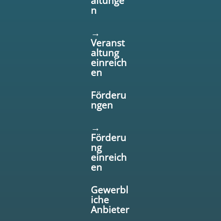
altunge
n
→
Veranst
altung
einreich
en
Förderu
ngen
→
Förderu
ng
einreich
en
Gewerbl
iche
Anbieter