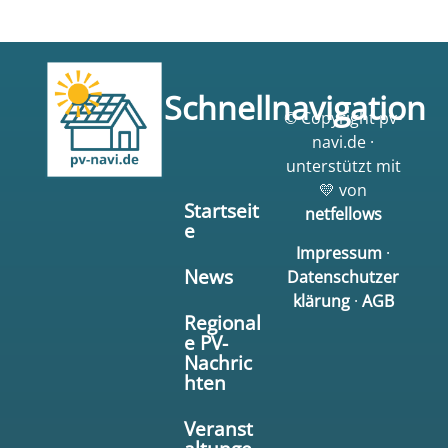
Schnellnavigation
© Copyright pv-
navi.de ·
unterstützt mit
💛 von
Startseit
netfellows
e
Impressum
·
News
Datenschutzer
klärung
·
AGB
Regional
e PV-
Nachric
hten
Veranst