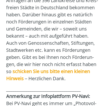
Anfra­gen an die 396 Land­krei­se und Kreis­
frei­en Städ­te in Deutsch­land bekom­men
haben. Dar­über hin­aus gibt es natür­lich
noch För­de­run­gen in ein­zel­nen Städ­ten
und Gemein­den, die wir – soweit uns
bekannt – auch mit auf­ge­führt haben.
Auch von Genos­sen­schaf­ten, Stif­tun­gen,
Stadt­wer­ken etc. kann es För­de­run­gen
geben. Gibt es bei Ihnen noch För­de­run­
gen, die wir hier noch nicht erfasst haben
so
schi­cken Sie uns bit­te einen klei­nen
Hin­weis
– Herz­li­chen Dank.
___________________________________
Anmer­kung zur Info­platt­form PV-Navi:
Bei PV-Navi geht es immer um „Pho­to­vol­