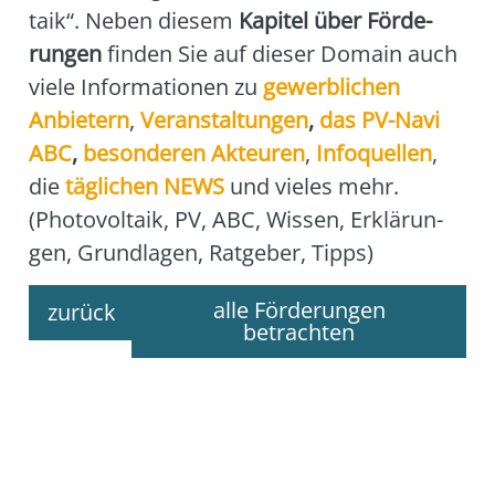
ta­ik“. Neben die­sem
Kapi­tel über För­de­
run­gen
fin­den Sie auf die­ser Domain auch
vie­le Infor­ma­tio­nen zu
gewerb­li­chen
Anbie­tern
,
Ver­an­stal­tun­gen
,
das
PV-Navi
ABC
,
beson­de­ren Akteu­ren
,
Info­quel­len
,
die
täg­li­chen NEWS
und vie­les mehr.
(Pho­to­vol­ta­ik, PV, ABC, Wis­sen, Erklä­run­
gen, Grund­la­gen, Rat­ge­ber, Tipps)
alle Förderungen
zurück
betrachten