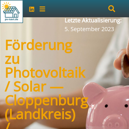
Letzte Aktualisierung:
5. September 2023
Förderung
zu
Photovoltaik
/ Solar —
Cloppenburg
(Landkreis)
/