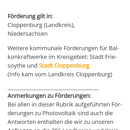
Förderung gilt in:
Cloppenburg (Landkreis)
,
Niedersachsen
Wei­te­re kom­mu­na­le För­de­run­gen für Bal­
kon­kraft­wer­ke im Kreis­ge­biet: Stadt Frie­
soy­the und
Stadt Clop­pen­burg
(Info kam vom Land­kreis Clop­pen­burg)
___________________________________
Anmer­kun­gen zu För­de­run­gen:
Bei allen in die­ser Rubrik auf­ge­führ­ten För­
de­run­gen zu Pho­to­vol­ta­ik sind auch die
Ant­wor­ten ent­hal­ten die wir zu unse­ren