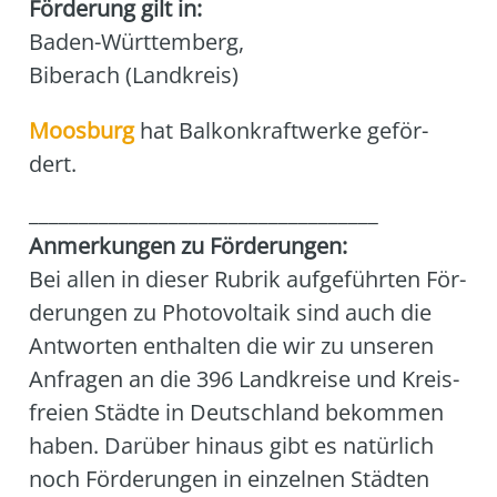
Förderung gilt in:
Baden-Württemberg
,
Biberach (Landkreis)
Moos­burg
hat Bal­kon­kraft­wer­ke geför­
dert.
___________________________________
Anmer­kun­gen zu För­de­run­gen:
Bei allen in die­ser Rubrik auf­ge­führ­ten För­
de­run­gen zu Pho­to­vol­ta­ik sind auch die
Ant­wor­ten ent­hal­ten die wir zu unse­ren
Anfra­gen an die 396 Land­krei­se und Kreis­
frei­en Städ­te in Deutsch­land bekom­men
haben. Dar­über hin­aus gibt es natür­lich
noch För­de­run­gen in ein­zel­nen Städ­ten