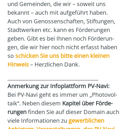
und Gemein­den, die wir – soweit uns
bekannt – auch mit auf­ge­führt haben.
Auch von Genos­sen­schaf­ten, Stif­tun­gen,
Stadt­wer­ken etc. kann es För­de­run­gen
geben. Gibt es bei Ihnen noch För­de­run­
gen, die wir hier noch nicht erfasst haben
so
schi­cken Sie uns bit­te einen klei­nen
Hin­weis
– Herz­li­chen Dank.
___________________________________
Anmer­kung zur Info­platt­form PV-Navi:
Bei PV-Navi geht es immer um „Pho­to­vol­
ta­ik“. Neben die­sem
Kapi­tel über För­de­
run­gen
fin­den Sie auf die­ser Domain auch
vie­le Infor­ma­tio­nen zu
gewerb­li­chen