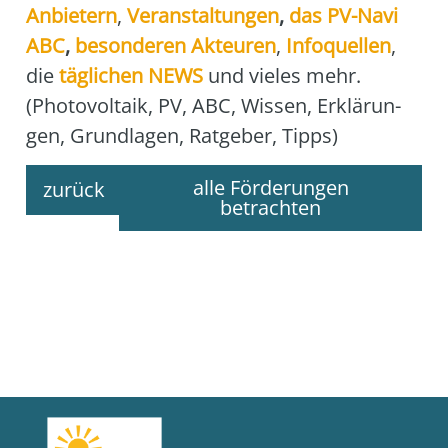
Anbie­tern
,
Ver­an­stal­tun­gen
,
das
PV-Navi
ABC
,
beson­de­ren Akteu­ren
,
Info­quel­len
,
die
täg­li­chen NEWS
und vie­les mehr.
(Pho­to­vol­ta­ik, PV, ABC, Wis­sen, Erklä­run­
gen, Grund­la­gen, Rat­ge­ber, Tipps)
alle Förderungen
zurück
betrachten