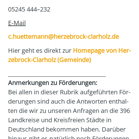
05245 444–232
E‑Mail
c.huettemann@herzebrock-clarholz.de
Hier geht es direkt zur
Home­page von Her­
ze­b­rock-Clar­holz (Gemein­de)
___________________________________
Anmer­kun­gen zu För­de­run­gen:
Bei allen in die­ser Rubrik auf­ge­führ­ten För­
de­run­gen sind auch die Ant­wor­ten ent­hal­
ten die wir zu unse­ren Anfra­gen an die 396
Land­krei­se und Kreis­frei­en Städ­te in
Deutsch­land bekom­men haben. Dar­über
hin­aus gibt es natür­lich noch För­de­run­gen