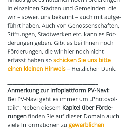
in ein­zel­nen Städ­ten und Gemein­den, die
wir – soweit uns bekannt – auch mit auf­ge­
führt haben. Auch von Genos­sen­schaf­ten,
Stif­tun­gen, Stadt­wer­ken etc. kann es För­
de­run­gen geben. Gibt es bei Ihnen noch
För­de­run­gen, die wir hier noch nicht
erfasst haben so
schi­cken Sie uns bit­te
einen klei­nen Hin­weis
– Herz­li­chen Dank.
___________________________________
Anmer­kung zur Info­platt­form PV-Navi:
Bei PV-Navi geht es immer um „Pho­to­vol­
ta­ik“. Neben die­sem
Kapi­tel über För­de­
run­gen
fin­den Sie auf die­ser Domain auch
vie­le Infor­ma­tio­nen zu
gewerb­li­chen