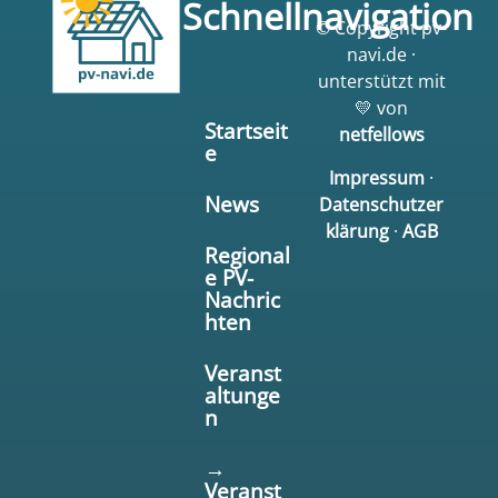
Schnellnavigation
© Copyright pv-
navi.de ·
unterstützt mit
💛 von
Startseit
netfellows
e
Impressum
·
News
Datenschutzer
klärung
·
AGB
Regional
e PV-
Nachric
hten
Veranst
altunge
n
→
Veranst