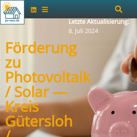
Letzte Aktualisierung:
8. Juli 2024
Förderung
zu
Photovoltaik
/ Solar —
Kreis
Gütersloh
/