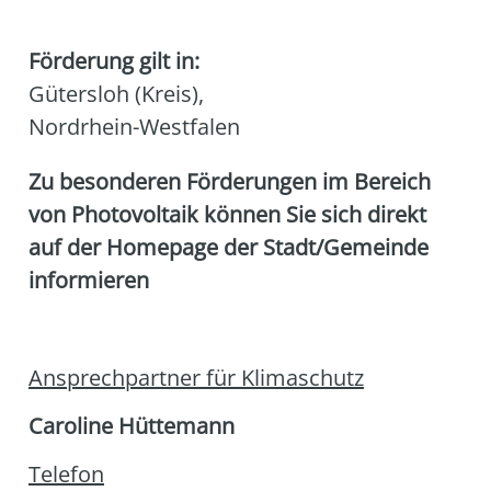
Förderung gilt in:
Gütersloh (Kreis)
,
Nordrhein-Westfalen
Zu beson­de­ren För­de­run­gen im Bereich
von Pho­to­vol­ta­ik kön­nen Sie sich direkt
auf der Home­page der Stadt/Gemeinde
infor­mie­ren
Ansprech­part­ner für Kli­ma­schutz
Caro­li­ne Hüt­te­mann
Tele­fon