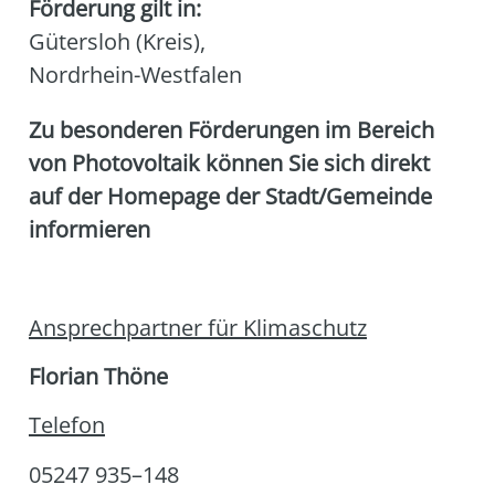
Förderung gilt in:
Gütersloh (Kreis)
,
Nordrhein-Westfalen
Zu beson­de­ren För­de­run­gen im Bereich
von Pho­to­vol­ta­ik kön­nen Sie sich direkt
auf der Home­page der Stadt/Gemeinde
infor­mie­ren
Ansprech­part­ner für Kli­ma­schutz
Flo­ri­an Thö­ne
Tele­fon
05247 935–148