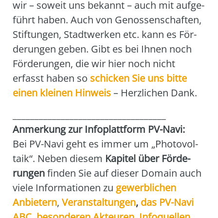
wir – soweit uns bekannt – auch mit auf­ge­
führt haben. Auch von Genos­sen­schaf­ten,
Stif­tun­gen, Stadt­wer­ken etc. kann es För­
de­run­gen geben. Gibt es bei Ihnen noch
För­de­run­gen, die wir hier noch nicht
erfasst haben so
schi­cken Sie uns bit­te
einen klei­nen Hin­weis
– Herz­li­chen Dank.
___________________________________
Anmer­kung zur Info­platt­form PV-Navi:
Bei PV-Navi geht es immer um „Pho­to­vol­
ta­ik“. Neben die­sem
Kapi­tel über För­de­
run­gen
fin­den Sie auf die­ser Domain auch
vie­le Infor­ma­tio­nen zu
gewerb­li­chen
Anbie­tern
,
Ver­an­stal­tun­gen
,
das
PV-Navi
ABC
,
beson­de­ren Akteu­ren
,
Info­quel­len
,