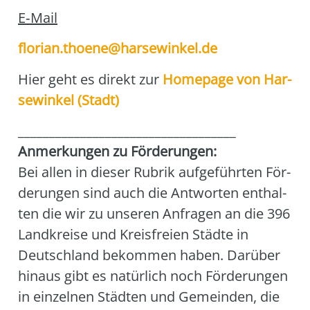
E‑Mail
florian.thoene@harsewinkel.de
Hier geht es direkt zur
Home­page von Har­
se­win­kel (Stadt)
___________________________________
Anmer­kun­gen zu För­de­run­gen:
Bei allen in die­ser Rubrik auf­ge­führ­ten För­
de­run­gen sind auch die Ant­wor­ten ent­hal­
ten die wir zu unse­ren Anfra­gen an die 396
Land­krei­se und Kreis­frei­en Städ­te in
Deutsch­land bekom­men haben. Dar­über
hin­aus gibt es natür­lich noch För­de­run­gen
in ein­zel­nen Städ­ten und Gemein­den, die