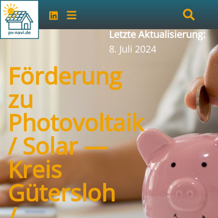
Letzte Aktualisierung:
8. Juli 2024
Förderung
zu
Photovoltaik
/ Solar —
Kreis
Gütersloh
/