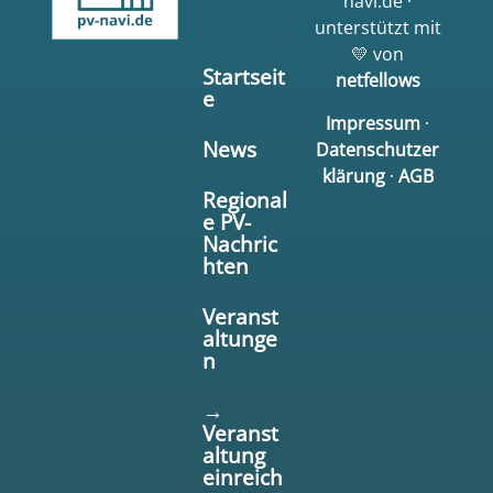
navi.de ·
unterstützt mit
💛 von
Startseit
netfellows
e
Impressum
·
News
Datenschutzer
klärung
·
AGB
Regional
e PV-
Nachric
hten
Veranst
altunge
n
→
Veranst
altung
einreich