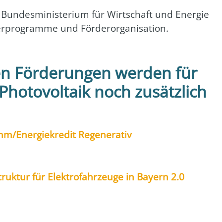
n­des­mi­nis­te­ri­um für Wirt­schaft und Ener­gie
pro­gram­me und För­der­or­ga­ni­sa­ti­on.
n Förderungen werden für
Photovoltaik noch zusätzlich
m/Energiekredit Rege­ne­ra­tiv
truk­tur für Elek­tro­fahr­zeu­ge in Bay­ern 2.0