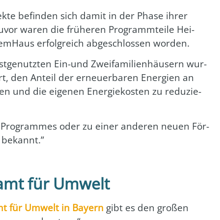
jek­te befin­den sich damit in der Pha­se ihrer
uvor waren die frü­he­ren Pro­gramm­tei­le Hei­
tem­Haus erfolg­reich abge­schlos­sen wor­den.
t­ge­nutz­ten Ein-und Zwei­fa­mi­li­en­häu­sern wur­
, den Anteil der erneu­er­ba­ren Ener­gien an
hen und die eige­nen Ener­gie­kos­ten zu redu­zie­
es Pro­gram­mes oder zu einer ande­ren neu­en För­
 bekannt.”
amt für Umwelt
mt für Umwelt in Bay­ern
gibt es den gro­ßen