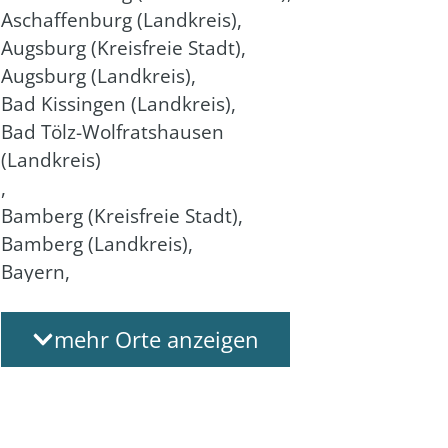
Aschaffenburg (Landkreis)
,
Augsburg (Kreisfreie Stadt)
,
Augsburg (Landkreis)
,
Bad Kissingen (Landkreis)
,
Bad Tölz-Wolfratshausen
(Landkreis)
,
Bamberg (Kreisfreie Stadt)
,
Bamberg (Landkreis)
,
Bayern
,
Bayreuth (Kreisfreie Stadt)
,
Bayreuth (Landkreis)
,
mehr Orte anzeigen
Berchtesgadener Land
(Landkreis)
,
Cham (Landkreis)
,