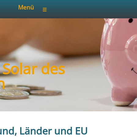
Menü
 Solar des
n
nd, Länder und EU