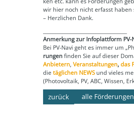
ken etc. kann es För­de­run­gen geb
wir hier noch nicht erfasst haben
– Herz­li­chen Dank.
___________________________________
Anmer­kung zur Info­platt­form PV-
Bei PV-Navi geht es immer um „Pho­
run­gen
fin­den Sie auf die­ser Doma
Anbie­tern
,
Ver­an­stal­tun­gen
,
das
die
täg­li­chen NEWS
und vie­les me
(Pho­to­vol­ta­ik, PV, ABC, Wis­sen, E
alle Förderungen
zurück