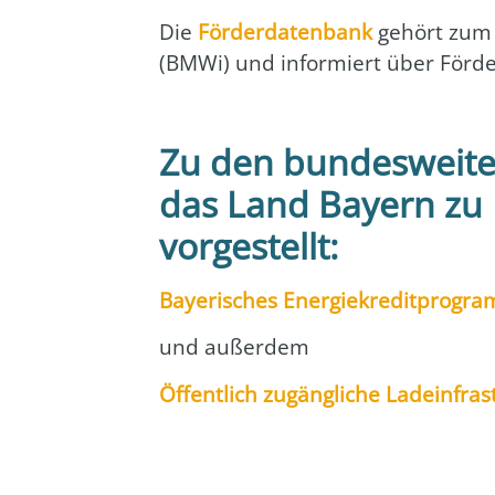
Die
För­der­da­ten­bank
gehört zum Bu
(BMWi) und infor­miert über För­der­
Zu den bundesweite
das Land Bayern zu 
vorgestellt:
Baye­ri­sches Energiekreditprogram
und außer­dem
Öffent­lich zugäng­li­che Lade­infra­s
__________________________________