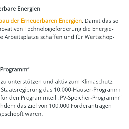
er­ba­re Ener­gien
s­bau der Erneu­er­ba­ren Ener­gien
. Damit das so
va­ti­ven Tech­no­lo­gie­för­de­rung die Ener­gie­
e Arbeits­plät­ze schaf­fen und für Wert­schöp­
r-Programm“
 zu unter­stüt­zen und aktiv zum Kli­ma­schutz
sche Staats­re­gie­rung das 10.000-Häuser-Programm
eit für den Pro­gramm­teil „PV-Spei­cher-Pro­gramm“
h­dem das Ziel von 100.000 För­der­an­trä­gen
­ge­schöpft waren.