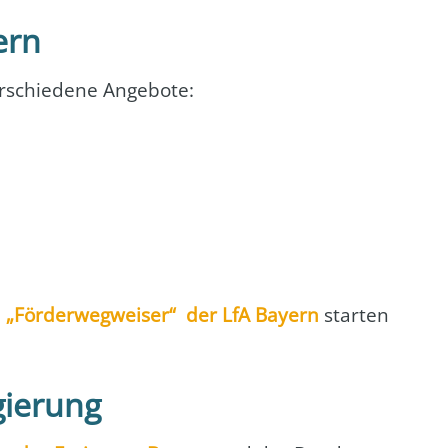
ern
­schie­de­ne Ange­bo­te:
n
„För­der­weg­wei­ser“ der LfA Bay­ern
star­ten
gierung