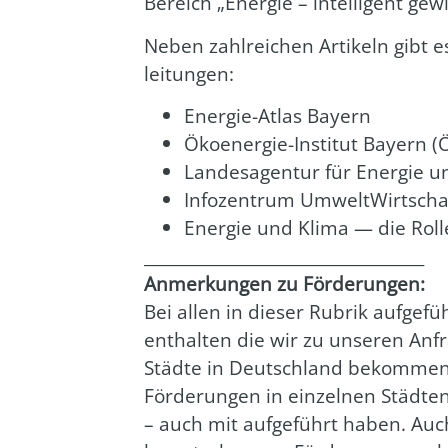
Bereich „Ener­gie – intel­li­gent ge
Neben zahl­rei­chen Arti­keln gibt e
lei­tun­gen:
Ener­gie-Atlas Bay­ern
Öko­en­er­gie-Insti­tut Bay­ern (
Lan­des­agen­tur für Ener­gie u
Info­zen­trum Umwelt­Wirt­scha
Ener­gie und Kli­ma — die Rol
___________________________________
Anmer­kun­gen zu För­de­run­gen:
Bei allen in die­ser Rubrik auf­ge­f
ent­hal­ten die wir zu unse­ren Anfr
Städ­te in Deutsch­land bekom­men 
För­de­run­gen in ein­zel­nen Städ
– auch mit auf­ge­führt haben. Auch