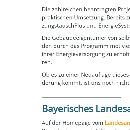
Die zahl­rei­chen bean­trag­ten Pro­
prak­ti­schen Umset­zung. Bereits z
zungs­tausch­Plus und Ener­gie­Sys­
Die Gebäu­de­ei­gen­tü­mer von selbs
den durch das Pro­gramm moti­viert
ihrer Ener­gie­ver­sor­gung zu erhö­
ren.
Ob es zu einer Neu­auf­la­ge die­s
de­rung kommt, ist uns noch nicht
__________________________________
Bayerisches Landes
Auf der Home­page vom
Lan­des­a