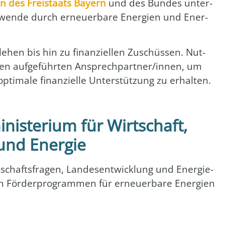
n des Frei­staats Bay­ern
und des Bun­des unter­
­wen­de durch erneu­er­ba­re Ener­gien und Ener­
­le­hen bis hin zu finan­zi­el­len Zuschüs­sen. Nut­
 den auf­ge­führ­ten Ansprechpartner/innen, um
opti­ma­le finan­zi­el­le Unter­stüt­zung zu erhal­ten.
nisterium für Wirtschaft,
und Energie
­schafts­fra­gen, Lan­des­ent­wick­lung und Ener­gie­
ich För­der­pro­gram­men für erneu­er­ba­re Ener­gien