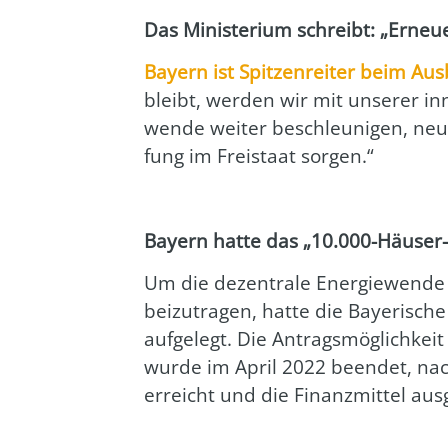
Das Minis­te­ri­um schreibt: „Erneu­
Bay­ern ist Spit­zen­rei­ter beim Au
bleibt, wer­den wir mit unse­rer inno­
wen­de wei­ter beschleu­ni­gen, neu
fung im Frei­staat sor­gen.“
Bay­ern hat­te das „10.000-Häuse
Um die dezen­tra­le Ener­gie­wen­de
bei­zu­tra­gen, hat­te die Baye­ri­
auf­ge­legt. Die Antrags­mög­lich­k
wur­de im April 2022 been­det, nac
erreicht und die Finanz­mit­tel aus