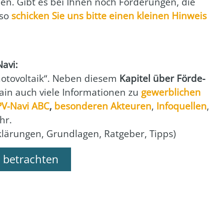
en. Gibt es bei Ihnen noch För­de­run­gen, die
 so
schi­cken Sie uns bit­te einen klei­nen Hin­weis
Navi:
to­vol­ta­ik“. Neben die­sem
Kapi­tel über För­de­
in auch vie­le Infor­ma­tio­nen zu
gewerb­li­chen
PV-Navi ABC
,
beson­de­ren Akteu­ren
,
Info­quel­len
,
hr.
rklä­run­gen, Grund­la­gen, Rat­ge­ber, Tipps)
 betrachten