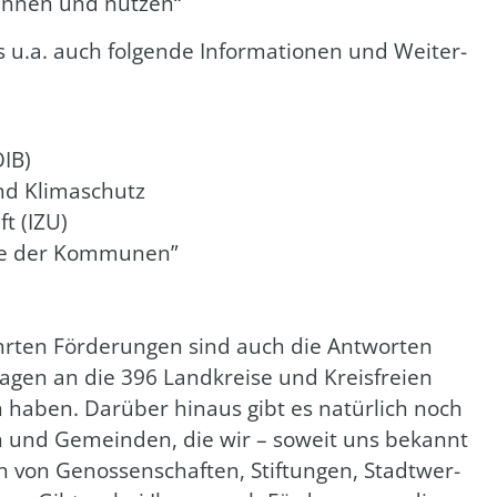
win­nen und nut­zen“
s u.a. auch fol­gen­de Infor­ma­tio­nen und Wei­ter­
ÖIB)
nd Kli­ma­schutz
ft (IZU)
­le der Kom­mu­nen”
ühr­ten För­de­run­gen sind auch die Ant­wor­ten
a­gen an die 396 Land­krei­se und Kreis­frei­en
haben. Dar­über hin­aus gibt es natür­lich noch
­ten und Gemein­den, die wir – soweit uns bekannt
 von Genos­sen­schaf­ten, Stif­tun­gen, Stadt­wer­