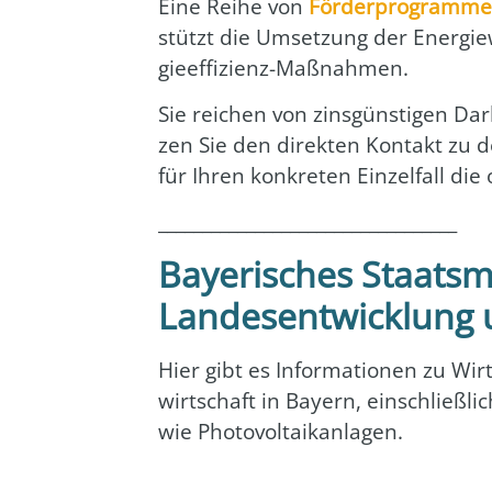
Eine Rei­he von
För­der­pro­gram­me
stützt die Umset­zung der Ener­gie
gie­ef­fi­zi­enz-Maß­nah­men.
Sie rei­chen von zins­güns­ti­gen Dar
zen Sie den direk­ten Kon­takt zu
für Ihren kon­kre­ten Ein­zel­fall die 
__________________________________
Bayerisches Staatsmi
Landesentwicklung 
Hier gibt es Infor­ma­tio­nen zu Wirt
wirt­schaft in Bay­ern, ein­schließ­l
wie Pho­to­vol­ta­ik­an­la­gen.