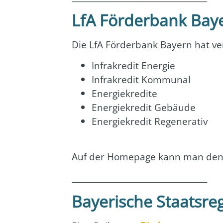
LfA Förderbank Bay
Die LfA För­der­bank Bay­ern hat ver
Infrakre­dit Ener­gie
Infrakre­dit Kom­mu­nal
Ener­gie­kre­di­te
Ener­gie­kre­dit Gebäu­de
Ener­gie­kre­dit Rege­ne­ra­tiv
Auf der Home­page kann man de
__________________________________
Bayerische Staatsre