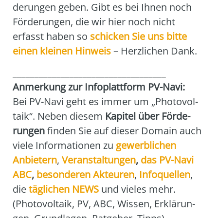
de­run­gen geben. Gibt es bei Ihnen noch
För­de­run­gen, die wir hier noch nicht
erfasst haben so
schi­cken Sie uns bit­te
einen klei­nen Hin­weis
– Herz­li­chen Dank.
___________________________________
Anmer­kung zur Info­platt­form PV-Navi:
Bei PV-Navi geht es immer um „Pho­to­vol­
ta­ik“. Neben die­sem
Kapi­tel über För­de­
run­gen
fin­den Sie auf die­ser Domain auch
vie­le Infor­ma­tio­nen zu
gewerb­li­chen
Anbie­tern
,
Ver­an­stal­tun­gen
,
das
PV-Navi
ABC
,
beson­de­ren Akteu­ren
,
Info­quel­len
,
die
täg­li­chen NEWS
und vie­les mehr.
(Pho­to­vol­ta­ik, PV, ABC, Wis­sen, Erklä­run­