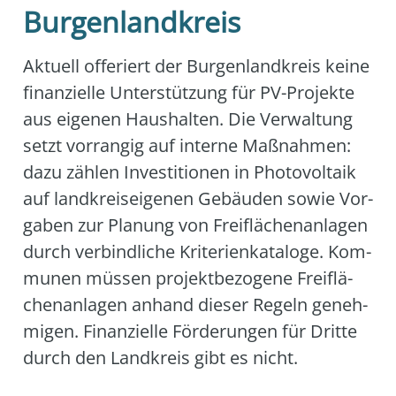
Burgenlandkreis
Aktu­ell offe­riert der Bur­gen­land­kreis kei­ne
finan­zi­el­le Unter­stüt­zung für PV-Pro­jek­te
aus eige­nen Haus­hal­ten. Die Ver­wal­tung
setzt vor­ran­gig auf inter­ne Maß­nah­men:
dazu zäh­len Inves­ti­tio­nen in Pho­to­vol­ta­ik
auf land­kreis­ei­ge­nen Gebäu­den sowie Vor­
ga­ben zur Pla­nung von Frei­flä­chen­an­la­gen
durch ver­bind­li­che Kri­te­ri­en­ka­ta­lo­ge. Kom­
mu­nen müs­sen pro­jekt­be­zo­ge­ne Frei­flä­
chen­an­la­gen anhand die­ser Regeln geneh­
mi­gen. Finan­zi­el­le För­de­run­gen für Drit­te
durch den Land­kreis gibt es nicht.