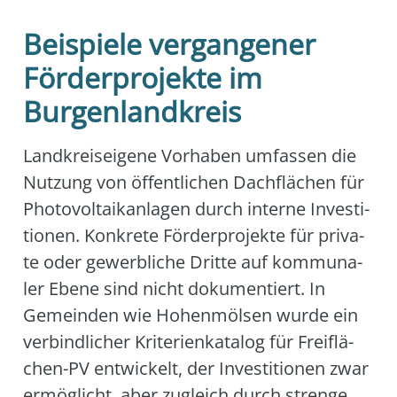
Beispiele vergangener
Förderprojekte im
Burgenlandkreis
Land­kreis­ei­ge­ne Vor­ha­ben umfas­sen die
Nut­zung von öffent­li­chen Dach­flä­chen für
Pho­to­vol­ta­ik­an­la­gen durch inter­ne Inves­ti­
tio­nen. Kon­kre­te För­der­pro­jek­te für pri­va­
te oder gewerb­li­che Drit­te auf kom­mu­na­
ler Ebe­ne sind nicht doku­men­tiert. In
Gemein­den wie Hohenmöl­sen wur­de ein
ver­bind­li­cher Kri­te­ri­en­ka­ta­log für Frei­flä­
chen-PV ent­wi­ckelt, der Inves­ti­tio­nen zwar
ermög­licht, aber zugleich durch stren­ge