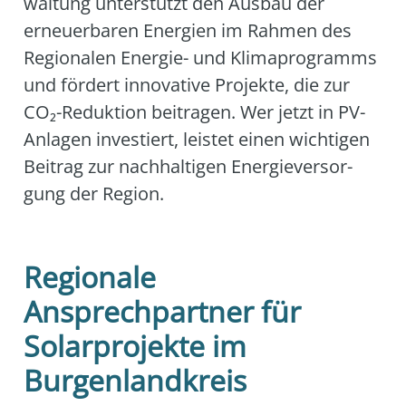
wal­tung unter­stützt den Aus­bau der
erneu­er­ba­ren Ener­gien im Rah­men des
Regio­na­len Ener­gie- und Kli­ma­pro­gramms
und för­dert inno­va­ti­ve Pro­jek­te, die zur
CO₂-Reduk­ti­on bei­tra­gen. Wer jetzt in PV-
Anla­gen inves­tiert, leis­tet einen wich­ti­gen
Bei­trag zur nach­hal­ti­gen Ener­gie­ver­sor­
gung der Regi­on.
Regionale
Ansprechpartner für
Solarprojekte im
Burgenlandkreis