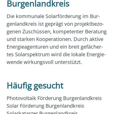
Burgenlandkreis
Die kom­mu­na­le Solar­för­de­rung im Bur­
gen­land­kreis ist geprägt von pro­jekt­be­zo­
ge­nen Zuschüs­sen, kom­pe­ten­ter Bera­tung
und star­ken Koope­ra­tio­nen. Durch akti­ve
Ener­gie­agen­tu­ren und ein breit gefä­cher­
tes Solar­spek­trum wird die loka­le Ener­gie­
wen­de wir­kungs­voll unter­stützt.
Häufig gesucht
Pho­to­vol­ta­ik För­de­rung Bur­gen­land­kreis
Solar För­de­rung Bur­gen­land­kreis
Solar­ka­tas­ter Bur­gen­land­kreis