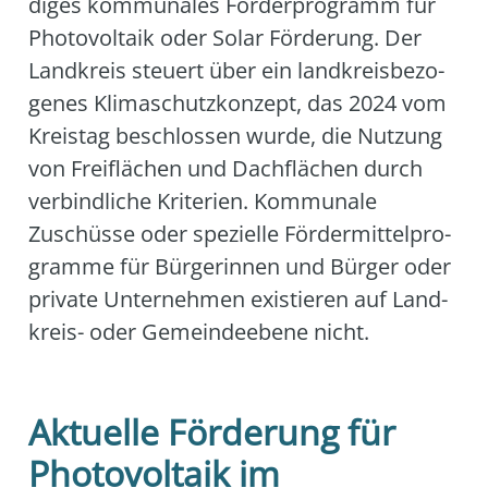
di­ges kom­mu­na­les För­der­pro­gramm für
Pho­to­vol­ta­ik oder Solar För­de­rung. Der
Land­kreis steu­ert über ein land­kreis­be­zo­
ge­nes Kli­ma­schutz­kon­zept, das 2024 vom
Kreis­tag beschlos­sen wur­de, die Nut­zung
von Frei­flä­chen und Dach­flä­chen durch
ver­bind­li­che Kri­te­ri­en. Kom­mu­na­le
Zuschüs­se oder spe­zi­el­le För­der­mit­tel­pro­
gram­me für Bür­ge­rin­nen und Bür­ger oder
pri­va­te Unter­neh­men exis­tie­ren auf Land­
kreis- oder Gemein­de­ebe­ne nicht.
Aktuelle Förderung für
Photovoltaik im