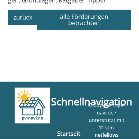
gen, Grund­la­gen, Rat­ge­ber, Tipps)
alle Förderungen
zurück
betrachten
Schnellnavigation
© Copyright pv-
navi.de ·
unterstützt mit
💛 von
Startseit
netfellows