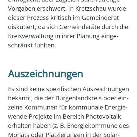
Vor­ga­ben erschwert. In Kretz­schau wur­de
die­ser Pro­zess kri­tisch im Gemein­de­rat
dis­ku­tiert, da sich Gemein­de­rä­te durch die
Kreis­ver­wal­tung in ihrer Pla­nung ein­ge­
schränkt fühl­ten.
Auszeichnungen
Es sind kei­ne spe­zi­fi­schen Aus­zeich­nun­gen
bekannt, die der Bur­gen­land­kreis oder ein­
zel­ne Kom­mu­nen für kom­mu­na­le Ener­gie­
wen­de-Pro­jek­te im Bereich Pho­to­vol­ta­ik
erhal­ten haben (z. B. Ener­gie­kom­mu­ne des
Monats oder Plat­zie­run­gen in der Solar­