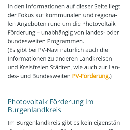
In den Infor­ma­tio­nen auf die­ser Sei­te liegt
der Fokus auf kom­mu­na­len und regio­na­
len Ange­bo­ten rund um die Pho­to­vol­ta­ik
För­de­rung – unab­hän­gig von lan­des- oder
bun­des­wei­ten Pro­gram­men.
(Es gibt bei PV-Navi natür­lich auch die
Infor­ma­tio­nen zu ande­ren Land­krei­sen
und Kreis­frei­en Städ­ten, wie auch zur Lan­
des- und Bun­des­wei­ten
PV-För­de­rung
.)
Photovoltaik Förderung im
Burgenlandkreis
Im Bur­gen­land­kreis gibt es kein eigen­stän­