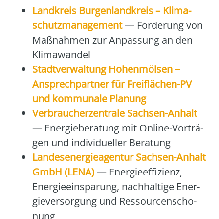
Land­kreis Bur­gen­land­kreis – Kli­ma­
schutz­ma­nage­ment
— För­de­rung von
Maß­nah­men zur Anpas­sung an den
Kli­ma­wan­del
Stadt­ver­wal­tung Hohenmöl­sen –
Ansprech­part­ner für Frei­flä­chen-PV
und kom­mu­na­le Pla­nung
Ver­brau­cher­zen­tra­le Sach­sen-Anhalt
— Ener­gie­be­ra­tung mit Online-Vor­trä­
gen und indi­vi­du­el­ler Bera­tung
Lan­des­en­er­gie­agen­tur Sach­sen-Anhalt
GmbH (LENA)
— Ener­gie­ef­fi­zi­enz,
Ener­gie­ein­spa­rung, nach­hal­ti­ge Ener­
gie­ver­sor­gung und Res­sour­cen­scho­
nung