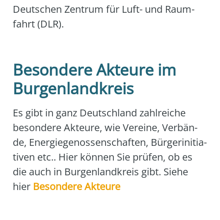
Deut­schen Zen­trum für Luft- und Raum­
fahrt (DLR).
Besondere Akteure im
Burgenlandkreis
Es gibt in ganz Deutsch­land zahl­rei­che
beson­de­re Akteu­re, wie Ver­ei­ne, Ver­bän­
de, Ener­gie­ge­nos­sen­schaf­ten, Bür­ger­initia­
ti­ven etc.. Hier kön­nen Sie prü­fen, ob es
die auch in Bur­gen­land­kreis gibt. Sie­he
hier
Beson­de­re Akteu­re