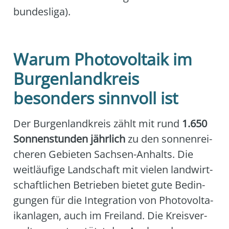
bun­des­li­ga).
Warum Photovoltaik im
Burgenlandkreis
besonders sinnvoll ist
Der Bur­gen­land­kreis zählt mit rund
1.650
Son­nen­stun­den jähr­lich
zu den son­nen­rei­
che­ren Gebie­ten Sach­sen-Anhalts. Die
weit­läu­fi­ge Land­schaft mit vie­len land­wirt­
schaft­li­chen Betrie­ben bie­tet gute Bedin­
gun­gen für die Inte­gra­ti­on von Pho­to­vol­ta­
ik­an­la­gen, auch im Frei­land. Die Kreis­ver­