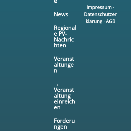
e
Impressum
·
News
Datenschutzer
klärung
·
AGB
Regional
e PV-
Nachric
hten
Veranst
altunge
n
→
Veranst
altung
einreich
en
Förderu
ngen