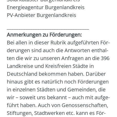
Ener­gie­agen­tur Bur­gen­land­kreis
PV-Anbie­ter Bur­gen­land­kreis
___________________________________
Anmer­kun­gen zu För­de­run­gen:
Bei allen in die­ser Rubrik auf­ge­führ­ten För­
de­run­gen sind auch die Ant­wor­ten ent­hal­
ten die wir zu unse­ren Anfra­gen an die 396
Land­krei­se und Kreis­frei­en Städ­te in
Deutsch­land bekom­men haben. Dar­über
hin­aus gibt es natür­lich noch För­de­run­gen
in ein­zel­nen Städ­ten und Gemein­den, die
wir – soweit uns bekannt – auch mit auf­ge­
führt haben. Auch von Genos­sen­schaf­ten,
Stif­tun­gen, Stadt­wer­ken etc. kann es För­