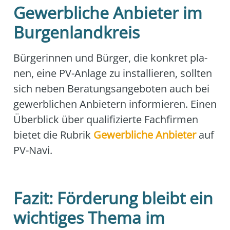
Gewerbliche Anbieter im
Burgenlandkreis
Bür­ge­rin­nen und Bür­ger, die kon­kret pla­
nen, eine PV-Anla­ge zu instal­lie­ren, soll­ten
sich neben Bera­tungs­an­ge­bo­ten auch bei
gewerb­li­chen Anbie­tern infor­mie­ren. Einen
Über­blick über qua­li­fi­zier­te Fach­fir­men
bie­tet die Rubrik
Gewerb­li­che Anbie­ter
auf
PV-Navi.
Fazit: Förderung bleibt ein
wichtiges Thema im