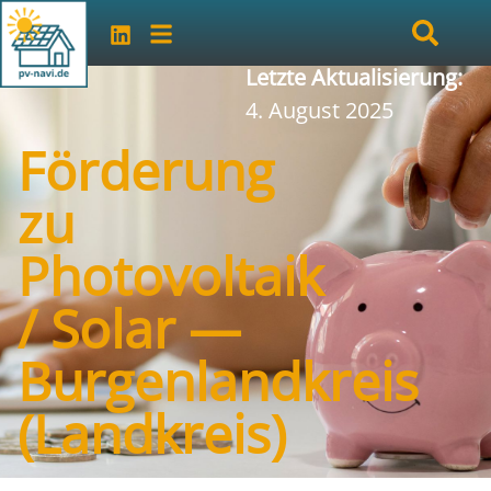
Letzte Aktualisierung:
4. August 2025
Förderung
zu
Photovoltaik
/ Solar —
Burgenlandkreis
(Landkreis)