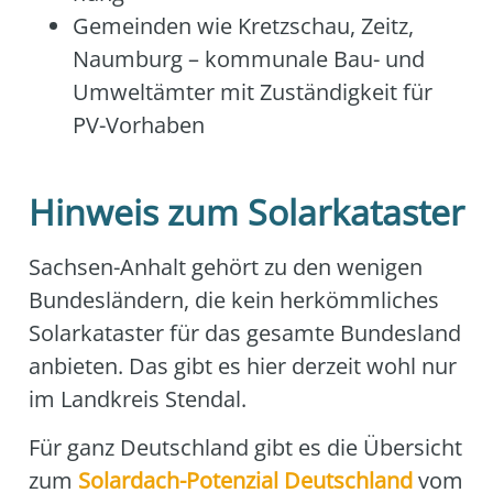
Gemein­den wie Kretz­schau, Zeitz,
Naum­burg – kom­mu­na­le Bau- und
Umwelt­äm­ter mit Zustän­dig­keit für
PV-Vor­ha­ben
Hinweis zum Solarkataster
Sach­sen-Anhalt gehört zu den weni­gen
Bun­des­län­dern, die kein her­kömm­li­ches
Solar­ka­tas­ter für das gesam­te Bun­des­land
anbie­ten. Das gibt es hier der­zeit wohl nur
im Land­kreis Stend­al.
Für ganz Deutsch­land gibt es die Über­sicht
zum
Solar­dach-Poten­zi­al Deutsch­land
vom