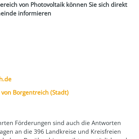
reich von Pho­to­vol­ta­ik kön­nen Sie sich direkt
inde infor­mie­ren
h.de
on Bor­gent­reich (Stadt)
ühr­ten För­de­run­gen sind auch die Ant­wor­ten
a­gen an die 396 Land­krei­se und Kreis­frei­en