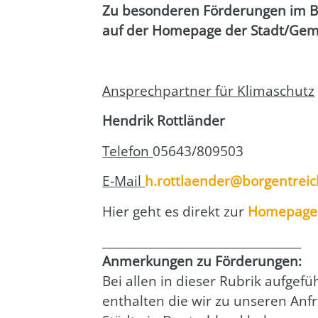
Zu beson­de­ren För­de­run­gen im Be
auf der Home­page der Stadt/Geme
Ansprech­part­ner für Kli­ma­schutz
Hen­drik Rott­län­der
Tele­fon
05643/809503
E‑Mail
h.rottlaender@borgentreic
Hier geht es direkt zur
Home­page v
___________________________________
Anmer­kun­gen zu För­de­run­gen:
Bei allen in die­ser Rubrik auf­ge­f
ent­hal­ten die wir zu unse­ren Anfr