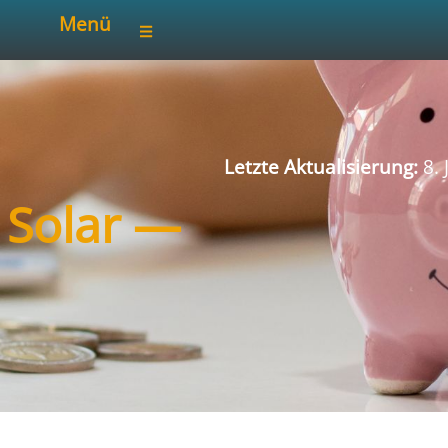
Menü
Letzte Aktualisierung:
8. 
/ Solar —