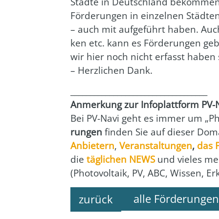
Städ­te in Deutsch­land bekom­men 
För­de­run­gen in ein­zel­nen Städ
– auch mit auf­ge­führt haben. Auch
ken etc. kann es För­de­run­gen geb
wir hier noch nicht erfasst haben
– Herz­li­chen Dank.
___________________________________
Anmer­kung zur Info­platt­form PV-
Bei PV-Navi geht es immer um „Pho­
run­gen
fin­den Sie auf die­ser Doma
Anbie­tern
,
Ver­an­stal­tun­gen
,
das
die
täg­li­chen NEWS
und vie­les me
(Pho­to­vol­ta­ik, PV, ABC, Wis­sen, E
alle Förderungen
zurück