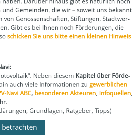
haben. Dar­über hin­aus gibt es natür­lich noch
­ten und Gemein­den, die wir – soweit uns bekannt
 von Genos­sen­schaf­ten, Stif­tun­gen, Stadt­wer­
en. Gibt es bei Ihnen noch För­de­run­gen, die
 so
schi­cken Sie uns bit­te einen klei­nen Hin­weis
Navi:
to­vol­ta­ik“. Neben die­sem
Kapi­tel über För­de­
in auch vie­le Infor­ma­tio­nen zu
gewerb­li­chen
PV-Navi ABC
,
beson­de­ren Akteu­ren
,
Info­quel­len
,
hr.
rklä­run­gen, Grund­la­gen, Rat­ge­ber, Tipps)
 betrachten